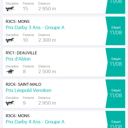
11/08
Discipline
Partants
Distance
15
2 950 m
R3C5
MONS
|
Prix Darby 3 Ans - Groupe A
Départ
11/08
Discipline
Partants
Distance
10
2 300 m
R1C1
DEAUVILLE
|
Prix d'Ablon
Départ
11/08
Discipline
Partants
Distance
8
2 500 m
R2C6
SAINT-MALO
|
Prix Léopold Verroken
Départ
11/08
Discipline
Partants
Distance
9
2 950 m
R3C6
MONS
|
Prix Darby 4 Ans - Groupe A
Départ
11/08