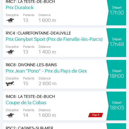
R4C7
LA TESTE-DE-BUCH
|
Prix Duralock
Départ
17h30
Discipline
Partants
Distance
13
1 600 m
R1C4
CLAIREFONTAINE-DEAUVILLE
|
Prix Genybet Sport (Prix de Fierville-lès-Parcs)
Départ
17h48
Discipline
Partants
Distance
13
1 400 m
R6C8
DIVONNE-LES-BAINS
|
Prix Jean "Pono" - Prix du Pays de Gex
Départ
18h00
Discipline
Partants
Distance
15
2 600 m
R4C8
LA TESTE-DE-BUCH
|
Coupe de la Cobas
Départ
18h05
Discipline
Partants
Distance
14
1 600 m
R5C2
CAGNES-SUR-MER
|