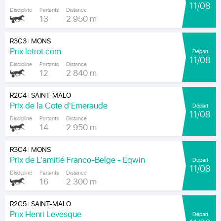
11/08
Discipline
Partants
Distance
13
2 950 m
R3C3
MONS
|
Prix letrot.com
Départ
11/08
Discipline
Partants
Distance
12
2 840 m
R2C4
SAINT-MALO
|
Prix de la Cote d'Emeraude
Départ
11/08
Discipline
Partants
Distance
14
2 950 m
R3C4
MONS
|
Prix de L'amitié Franco-Belge - Eqwin
Départ
11/08
Discipline
Partants
Distance
16
2 300 m
R2C5
SAINT-MALO
|
Prix Henri Levesque
Départ