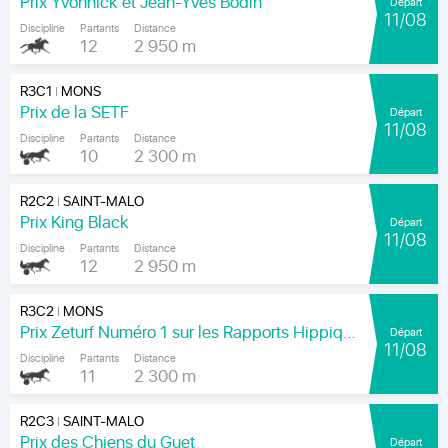
Prix Yvonnick et Jean-Yves Bodin
Départ
11/08
Discipline
Partants
Distance
12
2 950 m
R3C1
MONS
|
Prix de la SETF
Départ
11/08
Discipline
Partants
Distance
10
2 300 m
R2C2
SAINT-MALO
|
Prix King Black
Départ
11/08
Discipline
Partants
Distance
12
2 950 m
R3C2
MONS
|
Prix Zeturf Numéro 1 sur les Rapports Hippiques
Départ
11/08
Discipline
Partants
Distance
11
2 300 m
R2C3
SAINT-MALO
|
Prix des Chiens du Guet
Départ