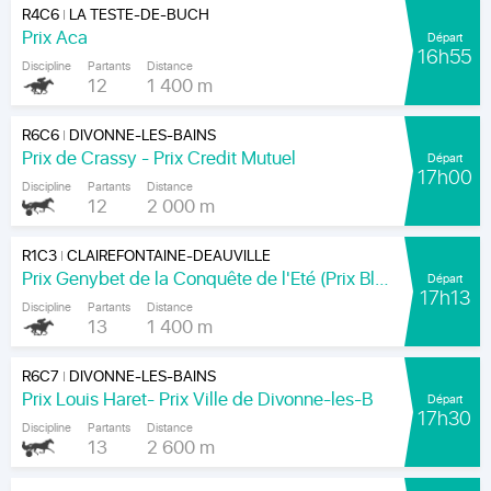
R4C6
LA TESTE-DE-BUCH
|
Prix Aca
Départ
16h55
Discipline
Partants
Distance
12
1 400 m
R6C6
DIVONNE-LES-BAINS
|
Prix de Crassy - Prix Credit Mutuel
Départ
17h00
Discipline
Partants
Distance
12
2 000 m
R1C3
CLAIREFONTAINE-DEAUVILLE
|
Prix Genybet de la Conquête de l'Eté (Prix Blangy-le-Château)
Départ
17h13
Discipline
Partants
Distance
13
1 400 m
R6C7
DIVONNE-LES-BAINS
|
Prix Louis Haret- Prix Ville de Divonne-les-B
Départ
17h30
Discipline
Partants
Distance
13
2 600 m