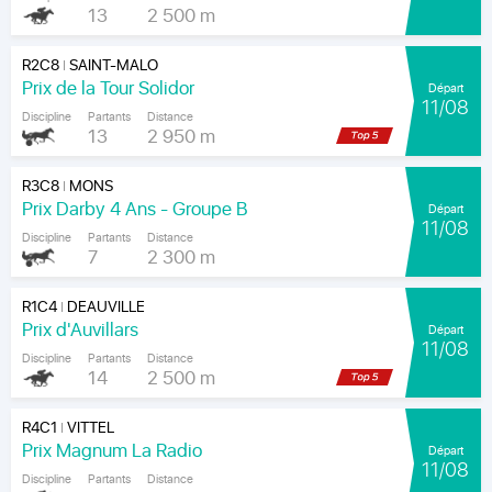
13
2 500 m
R2C8
SAINT-MALO
|
Prix de la Tour Solidor
Départ
11/08
Discipline
Partants
Distance
13
2 950 m
R3C8
MONS
|
Prix Darby 4 Ans - Groupe B
Départ
11/08
Discipline
Partants
Distance
7
2 300 m
R1C4
DEAUVILLE
|
Prix d'Auvillars
Départ
11/08
Discipline
Partants
Distance
14
2 500 m
R4C1
VITTEL
|
Prix Magnum La Radio
Départ
11/08
Discipline
Partants
Distance