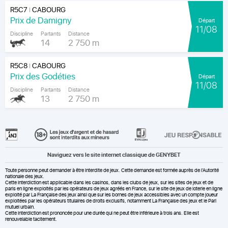
R5C7
CABOURG
|
Prix de Damigny
Départ
11/08
Discipline
Partants
Distance
14
2 750 m
R5C8
CABOURG
|
Prix des Godéties
Départ
11/08
Discipline
Partants
Distance
13
2 750 m
Naviguez vers le site internet classique de GENYBET
Toute personne peut demander à être interdite de jeux. Cette demande est formée auprès de l'Autorité
nationale des jeux.
Cette interdiction est applicable dans les casinos, dans les clubs de jeux, sur les sites de jeux et de
paris en ligne exploités par les opérateurs de jeux agréés en France, sur le site de jeux de loterie en ligne
exploité par La Française des jeux ainsi que sur les bornes de jeux accessibles avec un compte joueur
exploitées par les opérateurs titulaires de droits exclusifs, notamment La Française des jeux et le Pari
mutuel urbain.
Cette interdiction est prononcée pour une durée qui ne peut être inférieure à trois ans. Elle est
renouvelable tacitement.