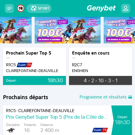
SPORT
Prochain Super Top 5
Enquête en cours
R1C5
R2C7
CLAIREFONTAINE-DEAUVILLE
ENGHIEN
18h30
4 - 2 - 10 - 3 - 1
Départ :
Prochains départs
Programme et résultats
R1C5
CLAIREFONTAINE-DEAUVILLE
|
Prix Genybet Super Top 5 (Prix de la Côte de Nacre)
Départ
18h30
Discipline
Partants
Distance
16
2 400 m