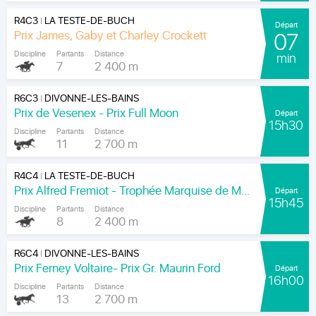
R4C3
LA TESTE-DE-BUCH
|
Départ
Prix James, Gaby et Charley Crockett
07
Discipline
Partants
Distance
min
7
2 400 m
R6C3
DIVONNE-LES-BAINS
|
Prix de Vesenex - Prix Full Moon
Départ
15h30
Discipline
Partants
Distance
11
2 700 m
R4C4
LA TESTE-DE-BUCH
|
Prix Alfred Fremiot - Trophée Marquise de Moratalla
Départ
15h45
Discipline
Partants
Distance
8
2 400 m
R6C4
DIVONNE-LES-BAINS
|
Prix Ferney Voltaire- Prix Gr. Maurin Ford
Départ
16h00
Discipline
Partants
Distance
13
2 700 m