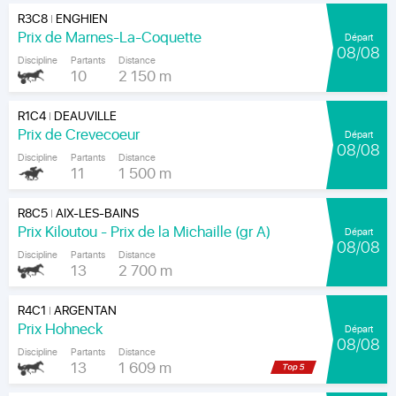
R3C8
ENGHIEN
|
Prix de Marnes-La-Coquette
Départ
08/08
Discipline
Partants
Distance
10
2 150 m
R1C4
DEAUVILLE
|
Prix de Crevecoeur
Départ
08/08
Discipline
Partants
Distance
11
1 500 m
R8C5
AIX-LES-BAINS
|
Prix Kiloutou - Prix de la Michaille (gr A)
Départ
08/08
Discipline
Partants
Distance
13
2 700 m
R4C1
ARGENTAN
|
Prix Hohneck
Départ
08/08
Discipline
Partants
Distance
13
1 609 m