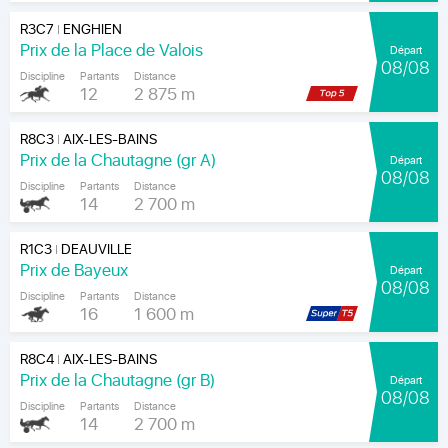
R3C7
ENGHIEN
|
Prix de la Place de Valois
Départ
08/08
Discipline
Partants
Distance
12
2 875 m
R8C3
AIX-LES-BAINS
|
Prix de la Chautagne (gr A)
Départ
08/08
Discipline
Partants
Distance
14
2 700 m
R1C3
DEAUVILLE
|
Prix de Bayeux
Départ
08/08
Discipline
Partants
Distance
16
1 600 m
R8C4
AIX-LES-BAINS
|
Prix de la Chautagne (gr B)
Départ
08/08
Discipline
Partants
Distance
14
2 700 m