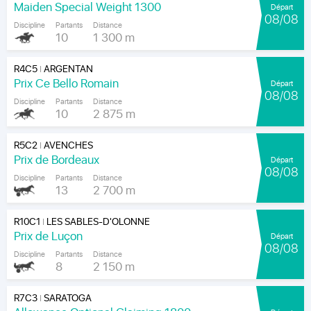
Maiden Special Weight 1300
Départ
08/08
Discipline
Partants
Distance
10
1 300 m
R4C5
ARGENTAN
|
Prix Ce Bello Romain
Départ
08/08
Discipline
Partants
Distance
10
2 875 m
R5C2
AVENCHES
|
Prix de Bordeaux
Départ
08/08
Discipline
Partants
Distance
13
2 700 m
R10C1
LES SABLES-D'OLONNE
|
Prix de Luçon
Départ
08/08
Discipline
Partants
Distance
8
2 150 m
R7C3
SARATOGA
|