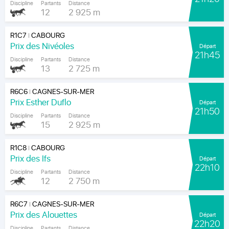
Discipline
Partants
Distance
12
2 925 m
R1C7
CABOURG
|
Prix des Nivéoles
Départ
21h45
Discipline
Partants
Distance
13
2 725 m
R6C6
CAGNES-SUR-MER
|
Prix Esther Duflo
Départ
21h50
Discipline
Partants
Distance
15
2 925 m
R1C8
CABOURG
|
Prix des Ifs
Départ
22h10
Discipline
Partants
Distance
12
2 750 m
R6C7
CAGNES-SUR-MER
|
Prix des Alouettes
Départ
22h20
Discipline
Partants
Distance