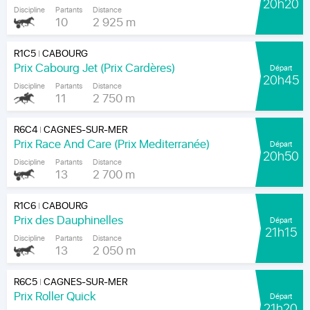
20h20
Discipline
Partants
Distance
10
2 925 m
R1C5
CABOURG
|
Prix Cabourg Jet (Prix Cardères)
Départ
20h45
Discipline
Partants
Distance
11
2 750 m
R6C4
CAGNES-SUR-MER
|
Prix Race And Care (Prix Mediterranée)
Départ
20h50
Discipline
Partants
Distance
13
2 700 m
R1C6
CABOURG
|
Prix des Dauphinelles
Départ
21h15
Discipline
Partants
Distance
13
2 050 m
R6C5
CAGNES-SUR-MER
|
Prix Roller Quick
Départ
21h20