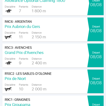
Allowance Optional Claiming 1800
Départ
08/08
Discipline
Partants
Distance
7
1 800 m
R4C6
ARGENTAN
|
Prix Aubrion du Gers
Départ
08/08
Discipline
Partants
Distance
11
2 150 m
R5C3
AVENCHES
|
Grand Prix d'Avenches
Départ
08/08
Discipline
Partants
Distance
9
2 400 m
R10C2
LES SABLES-D'OLONNE
|
Prix de Niort
Départ
08/08
Discipline
Partants
Distance
10
2 000 m
R9C1
GRAIGNES
|
Prix Groupama
Départ