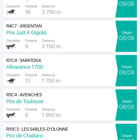
08/08
Discipline
Partants
Distance
16
2 700 m
R4C7
ARGENTAN
|
Prix Just A Gigolo
Départ
08/08
Discipline
Partants
Distance
9
2 150 m
R7C4
SARATOGA
|
Allowance 1700
Départ
08/08
Discipline
Partants
Distance
12
1 700 m
R5C4
AVENCHES
|
Prix de Toulouse
Départ
08/08
Discipline
Partants
Distance
8
1 950 m
R10C3
LES SABLES-D'OLONNE
|
Prix de Challans
Départ