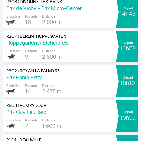
R3C8
DIVONNE-LES-BAINS
|
Prix de Vichy - Prix Micro-Center
Départ
14h48
Discipline
Partants
Distance
16
2 000 m
R2C7
BERLIN-HOPPEGARTEN
|
Hoppegartener Steherpreis
Départ
14h53
Discipline
Partants
Distance
9
2 800 m
R9C2
ROYAN LA PALMYRE
|
Prix Ponta Pizza
Départ
15h10
Discipline
Partants
Distance
14
2 475 m
R8C3
POMPADOUR
|
Prix Guy Feuillard
Départ
15h55
Discipline
Partants
Distance
7
1 600 m
R1C4
DEAUVILLE
|