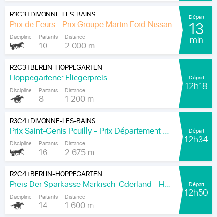
R3C3
DIVONNE-LES-BAINS
|
Départ
Prix de Feurs - Prix Groupe Martin Ford Nissan
13
Discipline
Partants
Distance
min
10
2 000 m
R2C3
BERLIN-HOPPEGARTEN
|
Hoppegartener Fliegerpreis
Départ
12h18
Discipline
Partants
Distance
8
1 200 m
R3C4
DIVONNE-LES-BAINS
|
Prix Saint-Genis Pouilly - Prix Département Ain
Départ
12h34
Discipline
Partants
Distance
16
2 675 m
R2C4
BERLIN-HOPPEGARTEN
|
Preis Der Sparkasse Märkisch-Oderland - Hkjc World Pool Trophy
Départ
12h50
Discipline
Partants
Distance
14
1 600 m