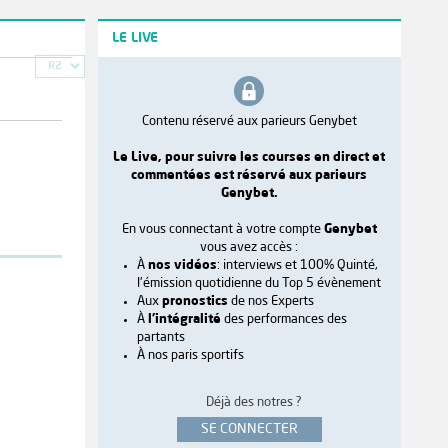
LE LIVE
R2
Contenu réservé aux parieurs Genybet
Le Live, pour suivre les courses en direct et
commentées est réservé aux parieurs
Genybet.
En vous connectant à votre compte
Genybet
vous avez accès :
À
nos vidéos
: interviews et 100% Quinté,
l'émission quotidienne du Top 5 évènement
Aux
pronostics
de nos Experts
À
l'intégralité
des performances des
partants
À nos paris sportifs
Déjà des notres ?
SE CONNECTER