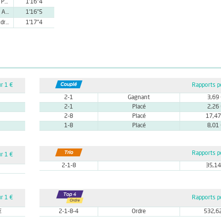
A. Frontera Pocovi
1'16''4
F. Bennasar Adrover
1'16''5
G. Andreu Adrover
1'17''4
r 1 €
Rapports p
2-1
Gagnant
3,69
2-1
Placé
2,26
2-8
Placé
17,47
1-8
Placé
8,01
Rapports p
r 1 €
2-1-8
35,14
r 1 €
Rapports p
€
2-1-8-4
Ordre
532,6