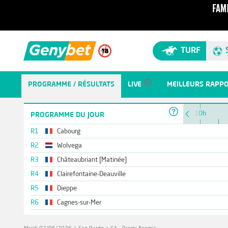
TURF
PROGRAMME / RÉSULTATS
LIVE
MEILLEURS RAPP
10h
PROGRAMME DU JOUR
R1
Cabourg
R2
Wolvega
R3
Châteaubriant [Matinée]
R4
Clairefontaine-Deauville
R5
Dieppe
R6
Cagnes-sur-Mer