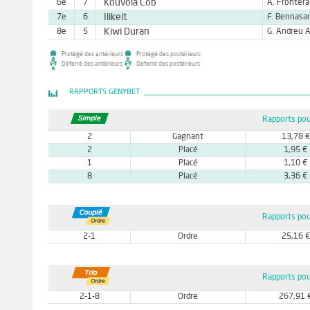
Kouvola Cob
6e
7
Ilikeit
7e
6
Kiwi Duran
8e
5
Protégé des antérieurs
Protégé des postérieurs
Déferré des antérieurs
Déferré des postérieurs
RAPPORTS GENYBET
Rapports pou
2
Gagnant
13,78 €
2
Placé
1,95 €
1
Placé
1,10 €
8
Placé
3,36 €
Rapports pou
2-1
Ordre
25,16 €
Rapports pou
2-1-8
Ordre
267,91 