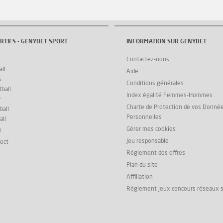
RTIFS - GENYBET SPORT
INFORMATION SUR GENYBET
Contactez-nous
ll
Aide
s
Conditions générales
ball
Index égalité Femmes-Hommes
y
Charte de Protection de vos Donné
ball
Personnelles
all
Gérer mes cookies
e
Jeu responsable
rect
Réglement des offres
Plan du site
Affiliation
Réglement jeux concours réseaux 