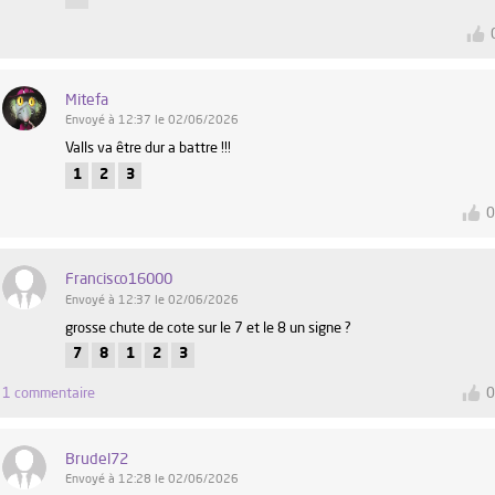
Mitefa
Envoyé à 12:37 le 02/06/2026
Valls va être dur a battre !!!
1
2
3
Francisco16000
Envoyé à 12:37 le 02/06/2026
grosse chute de cote sur le 7 et le 8 un signe ?
7
8
1
2
3
1 commentaire
Brudel72
Envoyé à 12:28 le 02/06/2026