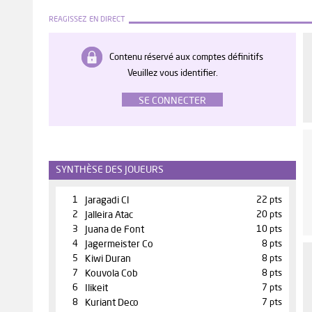
REAGISSEZ EN DIRECT
Contenu réservé aux comptes définitifs
Veuillez vous identifier.
SE CONNECTER
SYNTHÈSE DES JOUEURS
1
Jaragadi Cl
22 pts
2
Jalleira Atac
20 pts
3
Juana de Font
10 pts
4
Jagermeister Co
8 pts
5
Kiwi Duran
8 pts
7
Kouvola Cob
8 pts
6
Ilikeit
7 pts
8
Kuriant Deco
7 pts