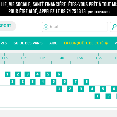
SPORT
ORTS
GUIDE DES PARIS
AIDE
LA CONQUÊTE DE L'ETÉ ☀️
P
11h
12h
13h
14h
15h
16h
1
1
2
3
4
5
6
1
2
3
4
5
6
7
8
1
2
3
4
5
6
1
2