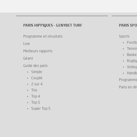
PARIS HIPPIQUES - GENYBET TURF
PARIS SPO
Programme et résultats
Sports
Footba
Live
Tenni
Meilleurs rapports
Basket
Géant
Rugb
Guide des paris
Volley
Simple
Handb
Couplé
Programm
2 sur 4
Paris en di
Trio
Top 4
Top 5
Super Top 5