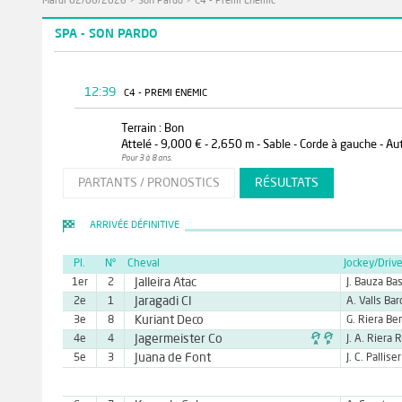
Mardi 02/06/2026
>
Son Pardo
>
C4 - Premi Enemic
SPA - SON PARDO
12:39
C4 - PREMI ENEMIC
Terrain : Bon
Attelé - 9,000 € - 2,650 m - Sable - Corde à gauche - Au
Pour 3 à 8 ans.
PARTANTS / PRONOSTICS
RÉSULTATS
ARRIVÉE DÉFINITIVE
Pl.
N°
Cheval
Jockey/Drive
Jalleira Atac
1er
2
J. Bauza Ba
Jaragadi Cl
2e
1
A. Valls Bar
Kuriant Deco
3e
8

Jagermeister Co
4e
4
Juana de Font
5e
3
J. C. Palliser