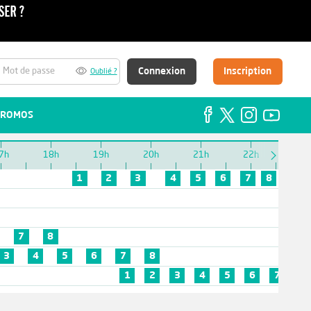
Connexion
Inscription
Oublié ?
ROMOS
7h
18h
19h
20h
21h
22h
23h
1
2
3
4
5
6
7
8
7
8
3
4
5
6
7
8
1
2
3
4
5
6
7