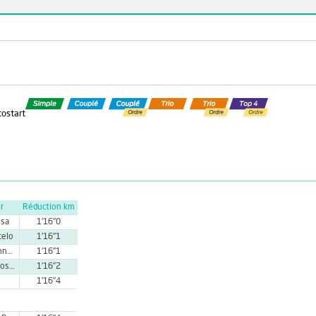
tostart
r
Réduction km
ssa
1'16''0
celo
1'16''1
G. Riera Bennasar
1'16''1
J. A. Riera Rossello
1'16''2
1'16''4