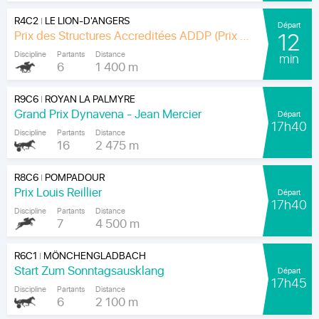
R4C2
LE LION-D'ANGERS
|
Départ
Prix des Structures Accreditées ADDP (Prix Léon Carabin)
12
Discipline
Partants
Distance
min
6
1 400 m
R9C6
ROYAN LA PALMYRE
|
Grand Prix Dynavena - Jean Mercier
Départ
17h40
Discipline
Partants
Distance
16
2 475 m
R8C6
POMPADOUR
|
Prix Louis Reillier
Départ
17h40
Discipline
Partants
Distance
7
4 500 m
R6C1
MÖNCHENGLADBACH
|
Start Zum Sonntagsausklang
Départ
17h45
Discipline
Partants
Distance
6
2 100 m