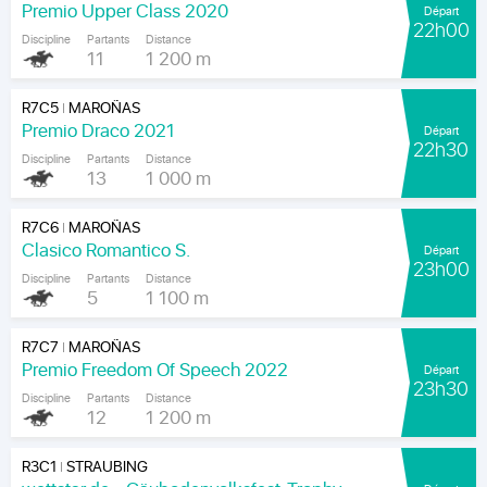
Premio Upper Class 2020
Départ
22h00
Discipline
Partants
Distance
11
1 200 m
R7C5
MAROÑAS
|
Premio Draco 2021
Départ
22h30
Discipline
Partants
Distance
13
1 000 m
R7C6
MAROÑAS
|
Clasico Romantico S.
Départ
23h00
Discipline
Partants
Distance
5
1 100 m
R7C7
MAROÑAS
|
Premio Freedom Of Speech 2022
Départ
23h30
Discipline
Partants
Distance
12
1 200 m
R3C1
STRAUBING
|