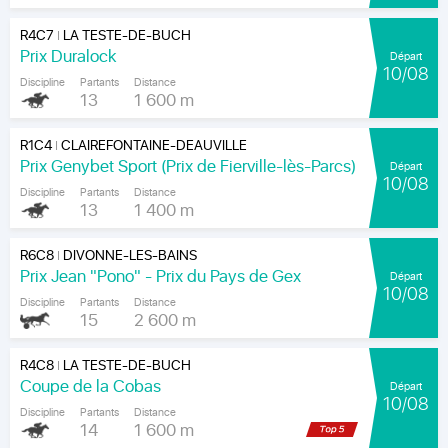
R4C7
LA TESTE-DE-BUCH
|
Prix Duralock
Départ
10/08
Discipline
Partants
Distance
13
1 600 m
R1C4
CLAIREFONTAINE-DEAUVILLE
|
Prix Genybet Sport (Prix de Fierville-lès-Parcs)
Départ
10/08
Discipline
Partants
Distance
13
1 400 m
R6C8
DIVONNE-LES-BAINS
|
Prix Jean "Pono" - Prix du Pays de Gex
Départ
10/08
Discipline
Partants
Distance
15
2 600 m
R4C8
LA TESTE-DE-BUCH
|
Coupe de la Cobas
Départ
10/08
Discipline
Partants
Distance
14
1 600 m