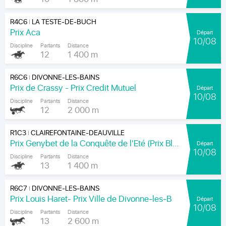
R4C6
LA TESTE-DE-BUCH
|
Prix Aca
Départ
10/08
Discipline
Partants
Distance
12
1 400 m
R6C6
DIVONNE-LES-BAINS
|
Prix de Crassy - Prix Credit Mutuel
Départ
10/08
Discipline
Partants
Distance
12
2 000 m
R1C3
CLAIREFONTAINE-DEAUVILLE
|
Prix Genybet de la Conquête de l'Eté (Prix Blangy-le-Château)
Départ
10/08
Discipline
Partants
Distance
13
1 400 m
R6C7
DIVONNE-LES-BAINS
|
Prix Louis Haret- Prix Ville de Divonne-les-B
Départ
10/08
Discipline
Partants
Distance
13
2 600 m