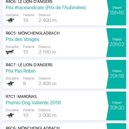
R4C6
LE LION-D'ANGERS
|
Prix #raceandcare (Prix de l'Aubinière)
Départ
19h46
Discipline
Partants
Distance
10
2 400 m
R6C5
MÖNCHENGLADBACH
|
Prix des Vosges
Départ
20h02
Discipline
Partants
Distance
10
2 100 m
R4C7
LE LION-D'ANGERS
|
Prix Pas Robin
Départ
20h18
Discipline
Partants
Distance
9
2 400 m
R7C1
MAROÑAS
|
Premio Dog Valiente 2018
Départ
20h30
Discipline
Partants
Distance
10
2 000 m
R6C6
MÖNCHENGLADBACH
|