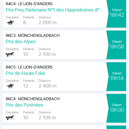
R4C4
LE LION-D'ANGERS
|
Prix Pmu Partenaire N°1 des Hippodromes (Prix du Moulin de Varennes)
Départ
18h42
Discipline
Partants
Distance
8
2 000 m
R6C3
MÖNCHENGLADBACH
|
Prix des Alpes
Départ
18h58
Discipline
Partants
Distance
10
2 100 m
R4C5
LE LION-D'ANGERS
|
Prix de Haute Folie
Départ
19h14
Discipline
Partants
Distance
12
2 400 m
R6C4
MÖNCHENGLADBACH
|
Prix des Pyrénées
Départ
19h30
Discipline
Partants
Distance
10
2 100 m