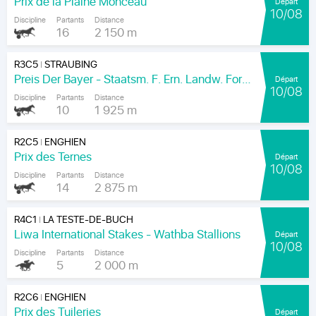
Prix de la Plaine Monceau
Départ
10/08
Discipline
Partants
Distance
16
2 150 m
R3C5
STRAUBING
|
Preis Der Bayer - Staatsm. F. Ern. Landw. Forsten Und Tourism
Départ
10/08
Discipline
Partants
Distance
10
1 925 m
R2C5
ENGHIEN
|
Prix des Ternes
Départ
10/08
Discipline
Partants
Distance
14
2 875 m
R4C1
LA TESTE-DE-BUCH
|
Liwa International Stakes - Wathba Stallions
Départ
10/08
Discipline
Partants
Distance
5
2 000 m
R2C6
ENGHIEN
|
Prix des Tuileries
Départ