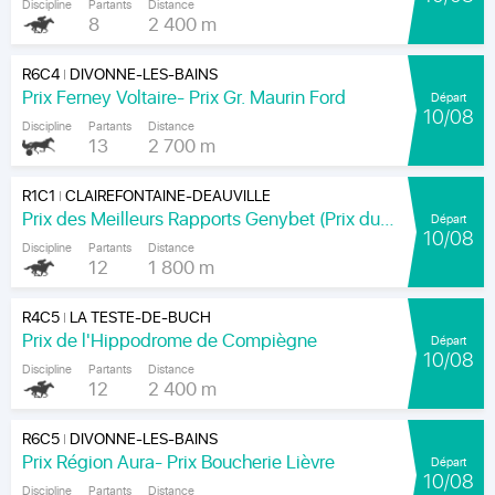
Discipline
Partants
Distance
8
2 400 m
R6C4
DIVONNE-LES-BAINS
|
Prix Ferney Voltaire- Prix Gr. Maurin Ford
Départ
10/08
Discipline
Partants
Distance
13
2 700 m
R1C1
CLAIREFONTAINE-DEAUVILLE
|
Prix des Meilleurs Rapports Genybet (Prix du Haut-Bois)
Départ
10/08
Discipline
Partants
Distance
12
1 800 m
R4C5
LA TESTE-DE-BUCH
|
Prix de l'Hippodrome de Compiègne
Départ
10/08
Discipline
Partants
Distance
12
2 400 m
R6C5
DIVONNE-LES-BAINS
|
Prix Région Aura- Prix Boucherie Lièvre
Départ
10/08
Discipline
Partants
Distance