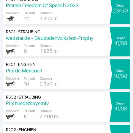
Premio Freedom Of Speech 2022
Départ
23h30
Discipline
Partants
Distance
12
1 200 m
R3C1
STRAUBING
|
wettstar.de - Gäubodenvolksfest-Trophy
Départ
10/08
Discipline
Partants
Distance
6
1 925 m
R2C1
ENGHIEN
|
Prix de Méricourt
Départ
10/08
Discipline
Partants
Distance
10
2 150 m
R3C2
STRAUBING
|
Prix Niederbayerntv
Départ
10/08
Discipline
Partants
Distance
8
2 400 m
R2C2
ENGHIEN
|