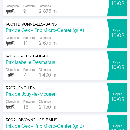
10/08
Discipline
Partants
Distance
9
2 875 m
R6C1
DIVONNE-LES-BAINS
|
Prix de Gex - Prix Micro-Center (gr A)
Départ
10/08
Discipline
Partants
Distance
11
2 675 m
R4C2
LA TESTE-DE-BUCH
|
Prix Isabelle Desmarais
Départ
10/08
Discipline
Partants
Distance
7
1 400 m
R2C7
ENGHIEN
|
Prix de Jouy-le-Moutier
Départ
10/08
Discipline
Partants
Distance
13
2 150 m
R6C2
DIVONNE-LES-BAINS
|
Prix de Gex - Prix Micro-Center (gr B)
Départ