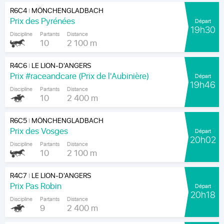
R6C4
MÖNCHENGLADBACH
|
Prix des Pyrénées
Départ
19h30
Discipline
Partants
Distance
10
2 100 m
R4C6
LE LION-D'ANGERS
|
Prix #raceandcare (Prix de l'Aubinière)
Départ
19h46
Discipline
Partants
Distance
10
2 400 m
R6C5
MÖNCHENGLADBACH
|
Prix des Vosges
Départ
20h02
Discipline
Partants
Distance
10
2 100 m
R4C7
LE LION-D'ANGERS
|
Prix Pas Robin
Départ
20h18
Discipline
Partants
Distance
9
2 400 m