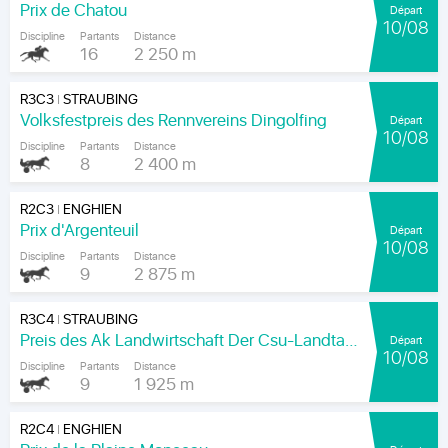
Prix de Chatou
Départ
10/08
Discipline
Partants
Distance
16
2 250 m
R3C3
STRAUBING
|
Volksfestpreis des Rennvereins Dingolfing
Départ
10/08
Discipline
Partants
Distance
8
2 400 m
R2C3
ENGHIEN
|
Prix d'Argenteuil
Départ
10/08
Discipline
Partants
Distance
9
2 875 m
R3C4
STRAUBING
|
Preis des Ak Landwirtschaft Der Csu-Landtagsfraktion
Départ
10/08
Discipline
Partants
Distance
9
1 925 m
R2C4
ENGHIEN
|