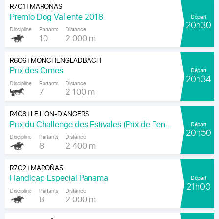
R7C1
MAROÑAS
|
Premio Dog Valiente 2018
Départ
20h30
Discipline
Partants
Distance
10
2 000 m
R6C6
MÖNCHENGLADBACH
|
Prix des Cimes
Départ
20h34
Discipline
Partants
Distance
7
2 100 m
R4C8
LE LION-D'ANGERS
|
Prix du Challenge des Estivales (Prix de Feneu)
Départ
20h50
Discipline
Partants
Distance
8
2 400 m
R7C2
MAROÑAS
|
Handicap Especial Panama
Départ
21h00
Discipline
Partants
Distance
8
2 000 m