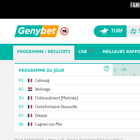
TURF
PROGRAMME / RÉSULTATS
LIVE
MEILLEURS RAPP
10h
PROGRAMME DU JOUR
R1
Cabourg
R2
Wolvega
R3
Châteaubriant [Matinée]
R4
Clairefontaine-Deauville
R5
Dieppe
R6
Cagnes-sur-Mer