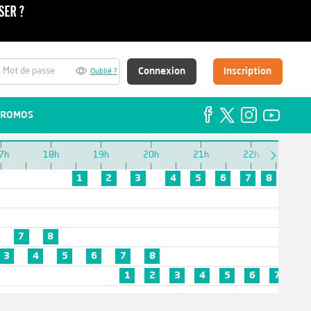
Connexion
Inscription
Oublié ?
ROMOS
7h
18h
19h
20h
21h
22h
23h
1
2
3
4
5
6
7
8
7
8
3
4
5
6
7
8
1
2
3
4
5
6
7