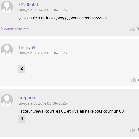
Kev08600
Envoyé à 16:34 le 02/06/2026
yes couple o et trio o yyyyyyyyyeeeeeeeessssssss
2 commentaires
Thony59
Envoyé à 16:27 le 02/06/2026
..
2
Gregorio
Envoyé à 16:26 le 02/06/2026
Facteur Cheval court les G1 et il va en Italie pour courir un G3
4