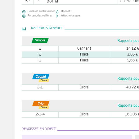
Borna
6e
3
C. Lecoeuv


Oeillères australiennes
Bonnet


Portent des oeillères
Attache-langue
RAPPORTS GENYBET
Rapports pou
2
Gagnant
14,12 €
2
Placé
1,66 €
1
Placé
5,66 €
Rapports pou
2-1
Ordre
48,72 €
Rapports pou
2-1-4
Ordre
163,06 
REAGISSEZ EN DIRECT