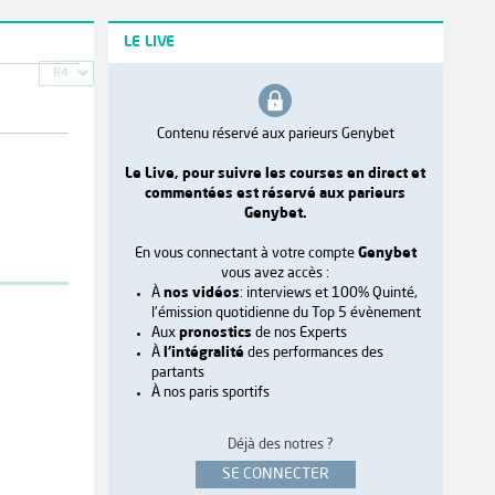
LE LIVE
R4
Contenu réservé aux parieurs Genybet
Le Live, pour suivre les courses en direct et
commentées est réservé aux parieurs
Genybet.
En vous connectant à votre compte
Genybet
vous avez accès :
À
nos vidéos
: interviews et 100% Quinté,
l'émission quotidienne du Top 5 évènement
Aux
pronostics
de nos Experts
À
l'intégralité
des performances des
partants
À nos paris sportifs
Déjà des notres ?
SE CONNECTER