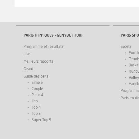
PARIS HIPPIQUES - GENYBET TURF
PARIS SPO
Programme et résultats
Sports
Footba
Live
Tenni
Meilleurs rapports
Basket
Géant
Rugb
Guide des paris
Volley
Simple
Handb
Couplé
Programm
2 sur 4
Paris en di
Trio
Top 4
Top 5
Super Top 5