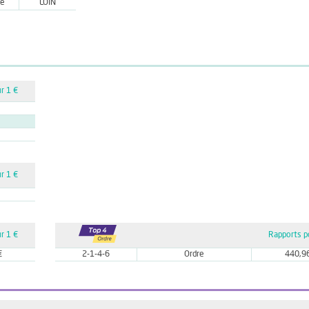
re
LOIN
r 1 €
r 1 €
r 1 €
Rapports p
€
2-1-4-6
Ordre
440,9