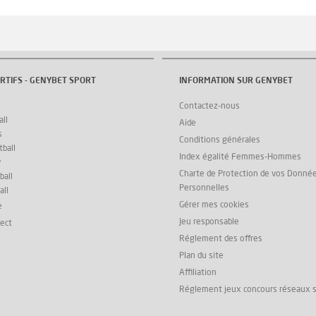
RTIFS - GENYBET SPORT
INFORMATION SUR GENYBET
Contactez-nous
ll
Aide
s
Conditions générales
ball
Index égalité Femmes-Hommes
y
Charte de Protection de vos Donné
ball
Personnelles
all
Gérer mes cookies
e
Jeu responsable
rect
Réglement des offres
Plan du site
Affiliation
Réglement jeux concours réseaux 