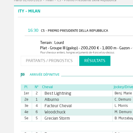
Mardi 02/06/2026
>
Milan
>
C5 - Premio Presidente Della Repubblica
ITY - MILAN
16:30
C5 - PREMIO PRESIDENTE DELLA REPUBBLICA
Terrain : Lourd
Plat - Groupe III (galop) - 200,200 € - 1,800 m - Gazon -
Pour chevaux entiers, hongres et juments de 4 ans et au-dessus.
PARTANTS / PRONOSTICS
RÉSULTATS
ARRIVÉE DÉFINITIVE
Pl.
N°
Cheval
Jockey/Drive
Best Lightning
1er
2
Benj. Marie
Alburno
2e
1
C. Demuro
Facteur Cheval
3e
4
L. Morris
Woodchuck
4e
6
M. Demuro
Grecian Storm
5e
5
B. Murzaba