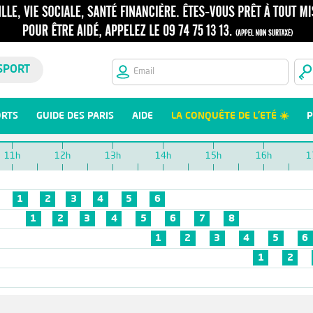
SPORT
ORTS
GUIDE DES PARIS
AIDE
LA CONQUÊTE DE L'ETÉ ☀️
P
11h
12h
13h
14h
15h
16h
1
1
2
3
4
5
6
1
2
3
4
5
6
7
8
1
2
3
4
5
6
1
2