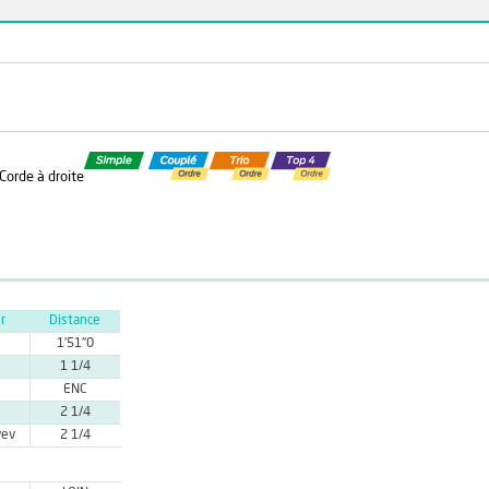
 Corde à droite
r
Distance
1'51''0
1 1/4
ENC
2 1/4
yev
2 1/4