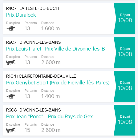
R4C7
LA TESTE-DE-BUCH
|
Prix Duralock
Départ
10/08
Discipline
Partants
Distance
13
1 600 m
R6C7
DIVONNE-LES-BAINS
|
Prix Louis Haret- Prix Ville de Divonne-les-B
Départ
10/08
Discipline
Partants
Distance
13
2 600 m
R1C4
CLAIREFONTAINE-DEAUVILLE
|
Prix Genybet Sport (Prix de Fierville-lès-Parcs)
Départ
10/08
Discipline
Partants
Distance
13
1 400 m
R6C8
DIVONNE-LES-BAINS
|
Prix Jean "Pono" - Prix du Pays de Gex
Départ
10/08
Discipline
Partants
Distance
15
2 600 m