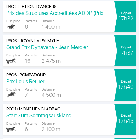
R4C2
LE LION-D'ANGERS
|
Prix des Structures Accreditées ADDP (Prix Léon Carabin)
Départ
17h32
Discipline
Partants
Distance
6
1 400 m
R9C6
ROYAN LA PALMYRE
|
Grand Prix Dynavena - Jean Mercier
Départ
17h37
Discipline
Partants
Distance
16
2 475 m
R8C6
POMPADOUR
|
Prix Louis Reillier
Départ
17h40
Discipline
Partants
Distance
7
4 500 m
R6C1
MÖNCHENGLADBACH
|
Start Zum Sonntagsausklang
Départ
17h45
Discipline
Partants
Distance
6
2 100 m