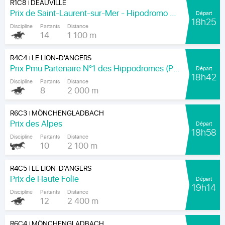
R1C8
DEAUVILLE
|
Prix de Saint-Laurent-sur-Mer - Hipodromo de Maronas
Départ
18h25
Discipline
Partants
Distance
14
1 100 m
R4C4
LE LION-D'ANGERS
|
Prix Pmu Partenaire N°1 des Hippodromes (Prix du Moulin de Varennes)
Départ
18h42
Discipline
Partants
Distance
8
2 000 m
R6C3
MÖNCHENGLADBACH
|
Prix des Alpes
Départ
18h58
Discipline
Partants
Distance
10
2 100 m
R4C5
LE LION-D'ANGERS
|
Prix de Haute Folie
Départ
19h14
Discipline
Partants
Distance
12
2 400 m
R6C4
MÖNCHENGLADBACH
|