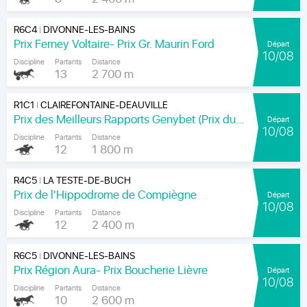
R6C4
DIVONNE-LES-BAINS
|
Prix Ferney Voltaire- Prix Gr. Maurin Ford
Départ
10/08
Discipline
Partants
Distance
13
2 700 m
R1C1
CLAIREFONTAINE-DEAUVILLE
|
Prix des Meilleurs Rapports Genybet (Prix du Haut-Bois)
Départ
10/08
Discipline
Partants
Distance
12
1 800 m
R4C5
LA TESTE-DE-BUCH
|
Prix de l'Hippodrome de Compiègne
Départ
10/08
Discipline
Partants
Distance
12
2 400 m
R6C5
DIVONNE-LES-BAINS
|
Prix Région Aura- Prix Boucherie Lièvre
Départ
10/08
Discipline
Partants
Distance
10
2 600 m