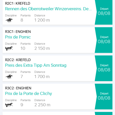
R2C1
KREFELD
|
Rennen des Oberrotweiler Winzervereins. Der Klassiker Am Kaiser.
Départ
08/08
Discipline
Partants
Distance
8
1 200 m
R3C1
ENGHIEN
|
Prix de Pornic
Départ
08/08
Discipline
Partants
Distance
10
2 150 m
R2C2
KREFELD
|
Preis des Extra Tipp Am Sonntag
Départ
08/08
Discipline
Partants
Distance
7
1 700 m
R3C2
ENGHIEN
|
Prix de la Porte de Clichy
Départ
08/08
Discipline
Partants
Distance
9
2 250 m