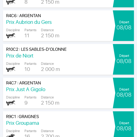
8
2 150 m
R4C6
ARGENTAN
|
Prix Aubrion du Gers
Départ
08/08
Discipline
Partants
Distance
11
2 150 m
R10C2
LES SABLES-D'OLONNE
|
Prix de Niort
Départ
08/08
Discipline
Partants
Distance
10
2 000 m
R4C7
ARGENTAN
|
Prix Just A Gigolo
Départ
08/08
Discipline
Partants
Distance
9
2 150 m
R9C1
GRAIGNES
|
Prix Groupama
Départ
08/08
Discipline
Partants
Distance
16
2 700 m