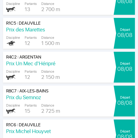
08/08
Discipline
Partants
Distance
13
2 700 m
R1C5
DEAUVILLE
|
Prix des Marettes
Départ
08/08
Discipline
Partants
Distance
12
1 500 m
R4C2
ARGENTAN
|
Prix Un Mec d'Héripré
Départ
08/08
Discipline
Partants
Distance
12
2 150 m
R8C7
AIX-LES-BAINS
|
Prix du Semnoz
Départ
08/08
Discipline
Partants
Distance
15
2 725 m
R1C6
DEAUVILLE
|
Prix Michel Houyvet
Départ
08/08