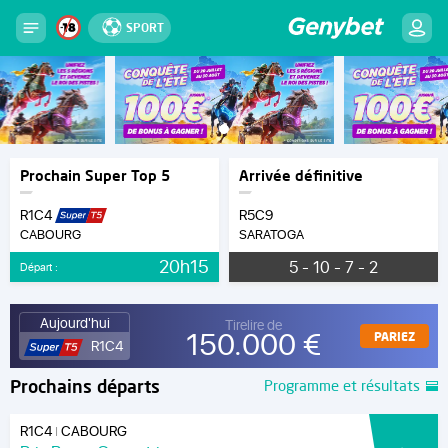
SPORT
Prochain Super Top 5
Arrivée définitive
R1C4
R5C9
CABOURG
SARATOGA
20h15
5 - 10 - 7 - 2
Départ :
Aujourd'hui
Tirelire de
150.000 €
PARIEZ
R1C4
Prochains départs
Programme et résultats
R1C4
CABOURG
|