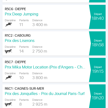
R5C6
DIEPPE
|
Prix Deep Jumping
Départ
18h40
Discipline
Partants
Distance
11
3 400 m
R1C2
CABOURG
|
Prix des Liserons
Départ
18h58
Discipline
Partants
Distance
14
2 750 m
R5C7
DIEPPE
|
Prix Mika Motor Location (Prix d'Angers - Chamionnat Paris-Turf des Apprentis-Jeunes-Jockeys)
Départ
19h15
Discipline
Partants
Distance
10
3 800 m
R6C1
CAGNES-SUR-MER
|
Prix des Jonquilles - Prix du Journal Paris-Turf
Départ
19h20
Discipline
Partants
Distance
8
2 925 m