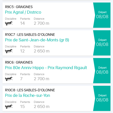
R9C5
GRAIGNES
|
Prix Agrial / Districo
Départ
08/08
Discipline
Partants
Distance
14
2 700 m
R10C7
LES SABLES-D'OLONNE
|
Prix de Saint-Jean-de-Monts (gr B)
Départ
08/08
Discipline
Partants
Distance
12
2 650 m
R9C6
GRAIGNES
|
Prix 80e Anniv Hippo - Prix Raymond Rigault
Départ
08/08
Discipline
Partants
Distance
7
2 700 m
R10C8
LES SABLES-D'OLONNE
|
Prix de la Roche-sur-Yon
Départ
08/08
Discipline
Partants
Distance
15
2 650 m