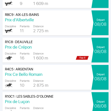
9
1 609 m
R8C9
AIX-LES-BAINS
|
Prix d'Albertville
Départ
08/08
Discipline
Partants
Distance
11
2 725 m
R1C8
DEAUVILLE
|
Prix de Crépon
Départ
08/08
Discipline
Partants
Distance
16
1 600 m
R4C5
ARGENTAN
|
Prix Ce Bello Romain
Départ
08/08
Discipline
Partants
Distance
10
2 875 m
R10C1
LES SABLES-D'OLONNE
|
Prix de Luçon
Départ
08/08
Discipline
Partants
Distance