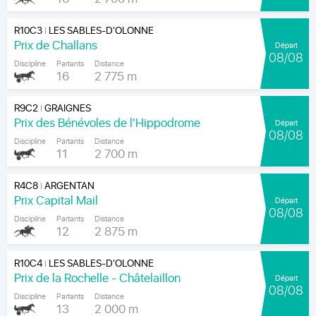
R10C3
LES SABLES-D'OLONNE
|
Prix de Challans
Départ
08/08
Discipline
Partants
Distance
16
2 775 m
R9C2
GRAIGNES
|
Prix des Bénévoles de l'Hippodrome
Départ
08/08
Discipline
Partants
Distance
11
2 700 m
R4C8
ARGENTAN
|
Prix Capital Mail
Départ
08/08
Discipline
Partants
Distance
12
2 875 m
R10C4
LES SABLES-D'OLONNE
|
Prix de la Rochelle - Châtelaillon
Départ
08/08
Discipline
Partants
Distance
13
2 000 m