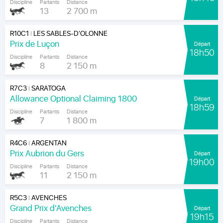
Discipline
Partants
Distance
13
2 700 m
R10C1
LES SABLES-D'OLONNE
|
Prix de Luçon
Départ
18h50
Discipline
Partants
Distance
8
2 150 m
R7C3
SARATOGA
|
Allowance Optional Claiming 1800
Départ
18h59
Discipline
Partants
Distance
7
1 800 m
R4C6
ARGENTAN
|
Prix Aubrion du Gers
Départ
19h00
Discipline
Partants
Distance
11
2 150 m
R5C3
AVENCHES
|
Grand Prix d'Avenches
Départ
19h15
Discipline
Partants
Distance