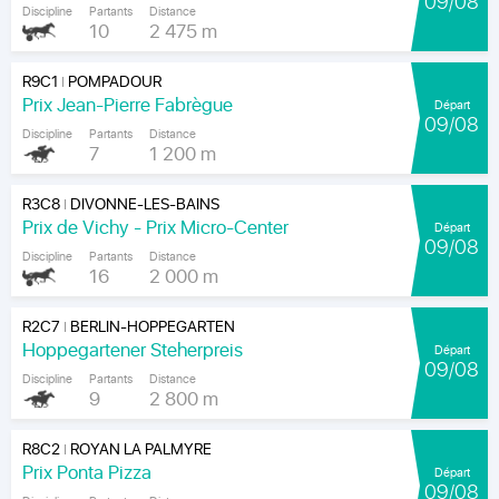
09/08
Discipline
Partants
Distance
10
2 475 m
R9C1
POMPADOUR
|
Prix Jean-Pierre Fabrègue
Départ
09/08
Discipline
Partants
Distance
7
1 200 m
R3C8
DIVONNE-LES-BAINS
|
Prix de Vichy - Prix Micro-Center
Départ
09/08
Discipline
Partants
Distance
16
2 000 m
R2C7
BERLIN-HOPPEGARTEN
|
Hoppegartener Steherpreis
Départ
09/08
Discipline
Partants
Distance
9
2 800 m
R8C2
ROYAN LA PALMYRE
|
Prix Ponta Pizza
Départ
09/08