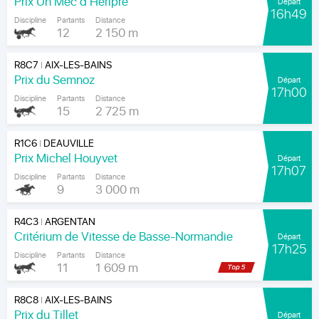
Prix Un Mec d'Héripré
Départ
16h49
Discipline
Partants
Distance
12
2 150 m
R8C7
AIX-LES-BAINS
|
Prix du Semnoz
Départ
17h00
Discipline
Partants
Distance
15
2 725 m
R1C6
DEAUVILLE
|
Prix Michel Houyvet
Départ
17h07
Discipline
Partants
Distance
9
3 000 m
R4C3
ARGENTAN
|
Critérium de Vitesse de Basse-Normandie
Départ
17h25
Discipline
Partants
Distance
11
1 609 m
R8C8
AIX-LES-BAINS
|
Prix du Tillet
Départ