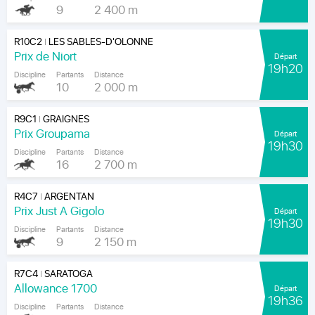
9
2 400 m
R10C2
LES SABLES-D'OLONNE
|
Prix de Niort
Départ
19h20
Discipline
Partants
Distance
10
2 000 m
R9C1
GRAIGNES
|
Prix Groupama
Départ
19h30
Discipline
Partants
Distance
16
2 700 m
R4C7
ARGENTAN
|
Prix Just A Gigolo
Départ
19h30
Discipline
Partants
Distance
9
2 150 m
R7C4
SARATOGA
|
Allowance 1700
Départ
19h36
Discipline
Partants
Distance