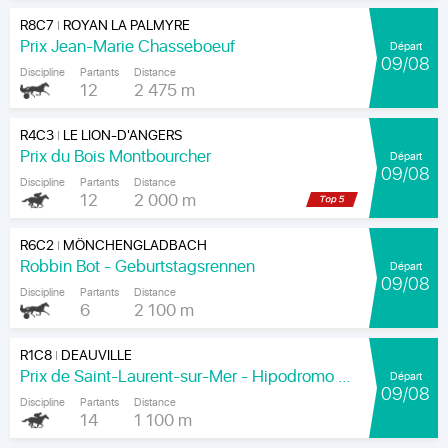
R8C7
ROYAN LA PALMYRE
|
Prix Jean-Marie Chasseboeuf
Départ
09/08
Discipline
Partants
Distance
12
2 475 m
R4C3
LE LION-D'ANGERS
|
Prix du Bois Montbourcher
Départ
09/08
Discipline
Partants
Distance
12
2 000 m
R6C2
MÖNCHENGLADBACH
|
Robbin Bot - Geburtstagsrennen
Départ
09/08
Discipline
Partants
Distance
6
2 100 m
R1C8
DEAUVILLE
|
Prix de Saint-Laurent-sur-Mer - Hipodromo de Maronas
Départ
09/08
Discipline
Partants
Distance
14
1 100 m