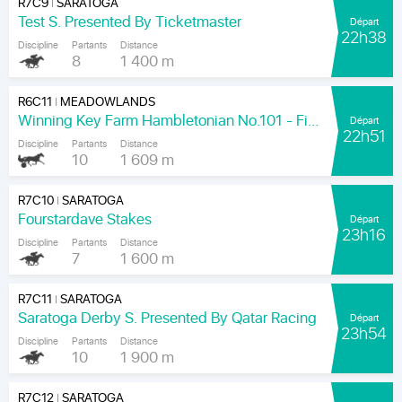
R7C9
SARATOGA
|
Test S. Presented By Ticketmaster
Départ
22h38
Discipline
Partants
Distance
8
1 400 m
R6C11
MEADOWLANDS
|
Winning Key Farm Hambletonian No.101 - Final
Départ
22h51
Discipline
Partants
Distance
10
1 609 m
R7C10
SARATOGA
|
Fourstardave Stakes
Départ
23h16
Discipline
Partants
Distance
7
1 600 m
R7C11
SARATOGA
|
Saratoga Derby S. Presented By Qatar Racing
Départ
23h54
Discipline
Partants
Distance
10
1 900 m
R7C12
SARATOGA
|