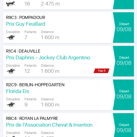
16
2 475 m
R9C3
POMPADOUR
|
Prix Guy Feuillard
Départ
09/08
Discipline
Partants
Distance
7
1 600 m
R1C4
DEAUVILLE
|
Prix Daphnis - Jockey Club Argentino
Départ
09/08
Discipline
Partants
Distance
12
1 600 m
R2C9
BERLIN-HOPPEGARTEN
|
Florida Eis
Départ
09/08
Discipline
Partants
Distance
9
1 600 m
R8C4
ROYAN LA PALMYRE
|
Prix de l'Association Cheval & Insertion
Départ
09/08
Discipline
Partants
Distance