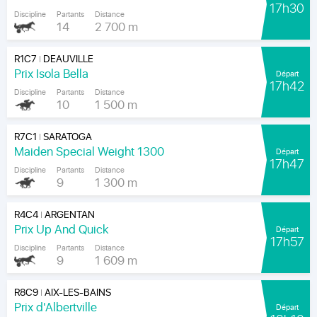
17h30
Discipline
Partants
Distance
14
2 700 m
R1C7
DEAUVILLE
|
Prix Isola Bella
Départ
17h42
Discipline
Partants
Distance
10
1 500 m
R7C1
SARATOGA
|
Maiden Special Weight 1300
Départ
17h47
Discipline
Partants
Distance
9
1 300 m
R4C4
ARGENTAN
|
Prix Up And Quick
Départ
17h57
Discipline
Partants
Distance
9
1 609 m
R8C9
AIX-LES-BAINS
|
Prix d'Albertville
Départ