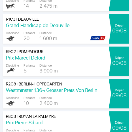
Discipline
Partants
Distance
14
2 475 m
R1C3
DEAUVILLE
|
Grand Handicap de Deauville
Départ
09/08
Discipline
Partants
Distance
20
1 600 m
R9C2
POMPADOUR
|
Prix Marcel Delord
Départ
09/08
Discipline
Partants
Distance
5
3 900 m
R2C8
BERLIN-HOPPEGARTEN
|
Westminster 136¬ Grosser Preis Von Berlin
Départ
09/08
Discipline
Partants
Distance
10
2 400 m
R8C3
ROYAN LA PALMYRE
|
Prix Pierre Sibard
Départ
09/08
Discipline
Partants
Distance