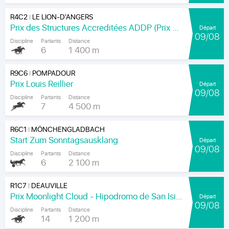
R4C2
LE LION-D'ANGERS
|
Prix des Structures Accreditées ADDP (Prix Léon Carabin)
Départ
09/08
Discipline
Partants
Distance
6
1 400 m
R9C6
POMPADOUR
|
Prix Louis Reillier
Départ
09/08
Discipline
Partants
Distance
7
4 500 m
R6C1
MÖNCHENGLADBACH
|
Start Zum Sonntagsausklang
Départ
09/08
Discipline
Partants
Distance
6
2 100 m
R1C7
DEAUVILLE
|
Prix Moonlight Cloud - Hipodromo de San Isidro
Départ
09/08
Discipline
Partants
Distance
14
1 200 m