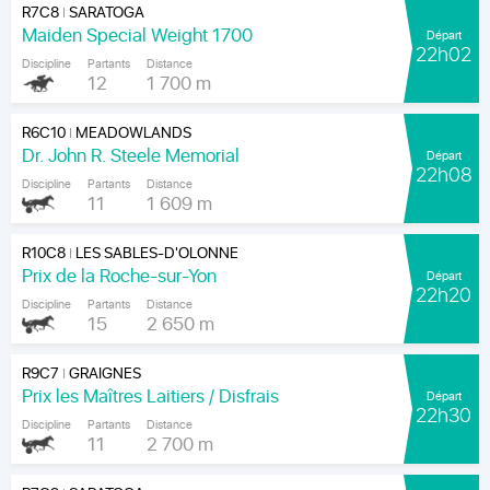
R7C8
SARATOGA
|
Maiden Special Weight 1700
Départ
22h02
Discipline
Partants
Distance
12
1 700 m
R6C10
MEADOWLANDS
|
Dr. John R. Steele Memorial
Départ
22h08
Discipline
Partants
Distance
11
1 609 m
R10C8
LES SABLES-D'OLONNE
|
Prix de la Roche-sur-Yon
Départ
22h20
Discipline
Partants
Distance
15
2 650 m
R9C7
GRAIGNES
|
Prix les Maîtres Laitiers / Disfrais
Départ
22h30
Discipline
Partants
Distance
11
2 700 m