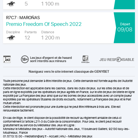
5
1 100 m
R7C7
MAROÑAS
|
Premio Freedom Of Speech 2022
Départ
09/08
Discipline
Partants
Distance
12
1 200 m
Naviguez vers le site internet classique de GENYBET
Toute personne peut demander à être interdite de jeux. Cette demande est formée auprès de l'Autorité
nationale des jeux.
Cette interdiction est applicable dans les casinos, dans les clubs de jeux, sur les sites de jeux et de
paris en ligne exploités par les opérateurs de jeux agréés en France, sur le site de jeux de loterie en ligne
exploité par La Française des jeux ainsi que sur les bornes de jeux accessibles avec un compte joueur
exploitées par les opérateurs titulaires de droits exclusifs, notamment La Française des jeux et le Pari
mutuel urbain.
Cette interdiction est prononcée pour une durée qui ne peut être inférieure à trois ans. Elle est
renouvelable tacitement.
En cas de litige, le client dispose de la possibilité de recourir au règlement amiable de celui-ci
conformément à l’article L211-3 du Code de la consommation. Pour cela, le client peut recourir
gratuitement au service du Médiateur des Jeux en Ligne :
Monsieur le Médiateur des jeux - Autorité Nationale des Jeux, 11 boulevard Gallieni, 92130 Issy-les-
Moulineaux, France
01.57.13.13.00 - mediation@anj.fr -
Accueil | ANJ - Médiateur des jeux