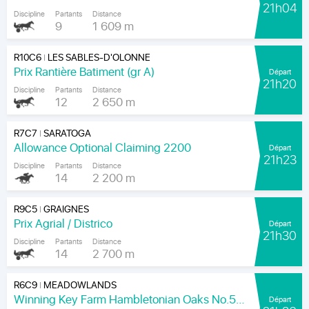
21h04
Discipline
Partants
Distance
9
1 609 m
R10C6
LES SABLES-D'OLONNE
|
Prix Rantière Batiment (gr A)
Départ
21h20
Discipline
Partants
Distance
12
2 650 m
R7C7
SARATOGA
|
Allowance Optional Claiming 2200
Départ
21h23
Discipline
Partants
Distance
14
2 200 m
R9C5
GRAIGNES
|
Prix Agrial / Districo
Départ
21h30
Discipline
Partants
Distance
14
2 700 m
R6C9
MEADOWLANDS
|
Winning Key Farm Hambletonian Oaks No.56 - Final
Départ