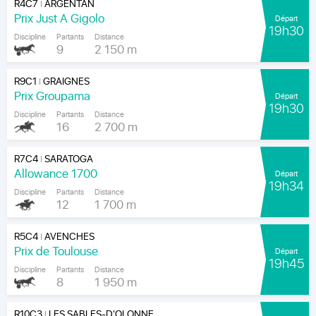
R4C7
ARGENTAN
|
Prix Just A Gigolo
Départ
19h30
Discipline
Partants
Distance
9
2 150 m
R9C1
GRAIGNES
|
Prix Groupama
Départ
19h30
Discipline
Partants
Distance
16
2 700 m
R7C4
SARATOGA
|
Allowance 1700
Départ
19h34
Discipline
Partants
Distance
12
1 700 m
R5C4
AVENCHES
|
Prix de Toulouse
Départ
19h45
Discipline
Partants
Distance
8
1 950 m
R10C3
LES SABLES-D'OLONNE
|