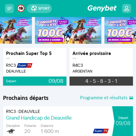
SPORT
Prochain Super Top 5
Arrivée provisoire
R1C3
R4C3
DEAUVILLE
ARGENTAN
09/08
4 - 5 - 8 - 3 - 1
Départ :
Prochains départs
Programme et résultats
R1C3
DEAUVILLE
|
Grand Handicap de Deauville
Départ
09/08
Discipline
Partants
Distance
20
1 600 m