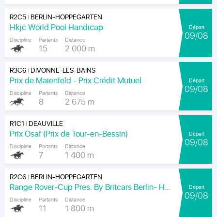
R2C5
BERLIN-HOPPEGARTEN
|
Hkjc World Pool Handicap
Départ
09/08
Discipline
Partants
Distance
15
2 000 m
R3C6
DIVONNE-LES-BAINS
|
Prix de Maienfeld - Prix Crédit Mutuel
Départ
09/08
Discipline
Partants
Distance
8
2 675 m
R1C1
DEAUVILLE
|
Prix Osaf (Prix de Tour-en-Bessin)
Départ
09/08
Discipline
Partants
Distance
7
1 400 m
R2C6
BERLIN-HOPPEGARTEN
|
Range Rover-Cup Pres. By Britcars Berlin- Hoppegartener Stutenp.
Départ
09/08
Discipline
Partants
Distance
11
1 800 m