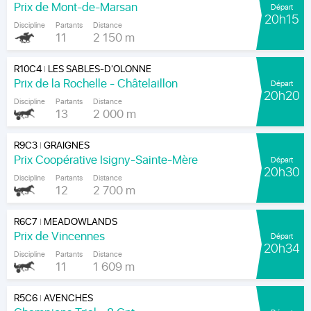
Prix de Mont-de-Marsan
Départ
20h15
Discipline
Partants
Distance
11
2 150 m
R10C4
LES SABLES-D'OLONNE
|
Prix de la Rochelle - Châtelaillon
Départ
20h20
Discipline
Partants
Distance
13
2 000 m
R9C3
GRAIGNES
|
Prix Coopérative Isigny-Sainte-Mère
Départ
20h30
Discipline
Partants
Distance
12
2 700 m
R6C7
MEADOWLANDS
|
Prix de Vincennes
Départ
20h34
Discipline
Partants
Distance
11
1 609 m
R5C6
AVENCHES
|