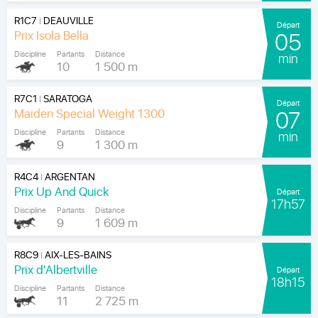
R1C7
DEAUVILLE
|
Départ
Prix Isola Bella
05
Discipline
Partants
Distance
min
10
1 500 m
R7C1
SARATOGA
|
Départ
Maiden Special Weight 1300
07
Discipline
Partants
Distance
min
9
1 300 m
R4C4
ARGENTAN
|
Prix Up And Quick
Départ
17h57
Discipline
Partants
Distance
9
1 609 m
R8C9
AIX-LES-BAINS
|
Prix d'Albertville
Départ
18h15
Discipline
Partants
Distance
11
2 725 m