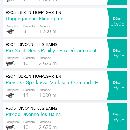
R2C3
BERLIN-HOPPEGARTEN
|
Hoppegartener Fliegerpreis
Départ
09/08
Discipline
Partants
Distance
8
1 200 m
R3C4
DIVONNE-LES-BAINS
|
Prix Saint-Genis Pouilly - Prix Département Ain
Départ
09/08
Discipline
Partants
Distance
16
2 675 m
R2C4
BERLIN-HOPPEGARTEN
|
Preis Der Sparkasse Märkisch-Oderland - Hkjc World Pool Trophy
Départ
09/08
Discipline
Partants
Distance
14
1 600 m
R3C5
DIVONNE-LES-BAINS
|
Prix de Divonne-les-Bains
Départ
09/08
Discipline
Partants
Distance
16
2 675 m