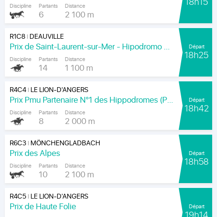
18h15
Discipline
Partants
Distance
6
2 100 m
R1C8
DEAUVILLE
|
Prix de Saint-Laurent-sur-Mer - Hipodromo de Maronas
Départ
18h25
Discipline
Partants
Distance
14
1 100 m
R4C4
LE LION-D'ANGERS
|
Prix Pmu Partenaire N°1 des Hippodromes (Prix du Moulin de Varennes)
Départ
18h42
Discipline
Partants
Distance
8
2 000 m
R6C3
MÖNCHENGLADBACH
|
Prix des Alpes
Départ
18h58
Discipline
Partants
Distance
10
2 100 m
R4C5
LE LION-D'ANGERS
|
Prix de Haute Folie
Départ
19h14