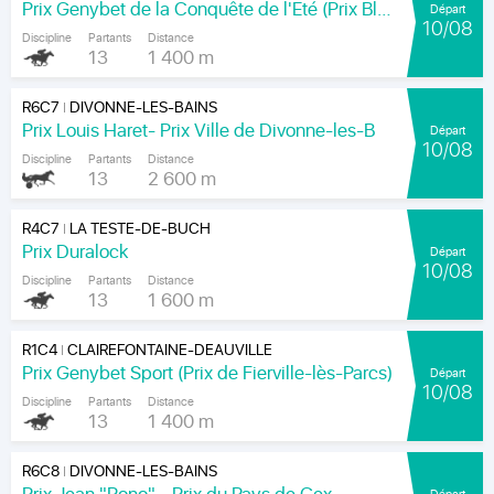
Prix Genybet de la Conquête de l'Eté (Prix Blangy-le-Château)
Départ
10/08
Discipline
Partants
Distance
13
1 400 m
R6C7
DIVONNE-LES-BAINS
|
Prix Louis Haret- Prix Ville de Divonne-les-B
Départ
10/08
Discipline
Partants
Distance
13
2 600 m
R4C7
LA TESTE-DE-BUCH
|
Prix Duralock
Départ
10/08
Discipline
Partants
Distance
13
1 600 m
R1C4
CLAIREFONTAINE-DEAUVILLE
|
Prix Genybet Sport (Prix de Fierville-lès-Parcs)
Départ
10/08
Discipline
Partants
Distance
13
1 400 m
R6C8
DIVONNE-LES-BAINS
|