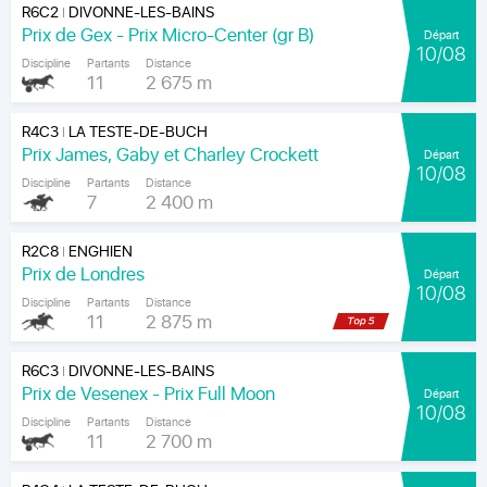
R6C2
DIVONNE-LES-BAINS
|
Prix de Gex - Prix Micro-Center (gr B)
Départ
10/08
Discipline
Partants
Distance
11
2 675 m
R4C3
LA TESTE-DE-BUCH
|
Prix James, Gaby et Charley Crockett
Départ
10/08
Discipline
Partants
Distance
7
2 400 m
R2C8
ENGHIEN
|
Prix de Londres
Départ
10/08
Discipline
Partants
Distance
11
2 875 m
R6C3
DIVONNE-LES-BAINS
|
Prix de Vesenex - Prix Full Moon
Départ
10/08
Discipline
Partants
Distance
11
2 700 m