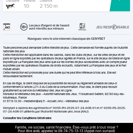
Discipline
Partants
Distance
10
2 150 m
Naviguez vers le site internet classique de GENYBET
Toute personne peut demander à être interdite de jeux. Cette demande est formée auprès de l'Autorité
nationale des jeux.
Cette interdiction est applicable dans les casinos, dans les clubs de jeux, sur les sites de jeux et de
paris en ligne exploités par les opérateurs de jeux agréés en France, sur le site de jeux de loterie en ligne
exploité par La Française des jeux ainsi que sur les bornes de jeux accessibles avec un compte joueur
exploitées par les opérateurs titulaires de droits exclusifs, notamment La Française des jeux et le Pari
mutuel urbain.
Cette interdiction est prononcée pour une durée qui ne peut être inférieure à trois ans. Elle est
renouvelable tacitement.
En cas de litige, le client dispose de la possibilité de recourir au règlement amiable de celui-ci
conformément à l’article L211-3 du Code de la consommation. Pour cela, le client peut recourir
gratuitement au service du Médiateur des Jeux en Ligne :
Monsieur le Médiateur des jeux - Autorité Nationale des Jeux, 11 boulevard Gallieni, 92130 Issy-les-
Moulineaux, France
01.57.13.13.00 - mediation@anj.fr -
Accueil | ANJ - Médiateur des jeux
Genybet a obtenu les agréments n° 0055-PH-2025-07-24-AGR-01 et n° 0055-PS-2025-
07-24-AGR-01 délivrés par l'Autorité Nationale des Jeux (ANJ)
Consulter les Conditions Générales
Famille, vie sociale, santé financière. Êtes-vous prêt à tout miser ?
Pour être aidé, appelez le 09-74-75-13-13 (Appel non surtaxé)