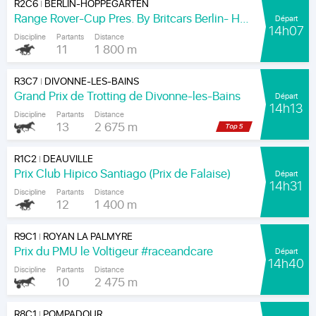
R2C6
BERLIN-HOPPEGARTEN
|
Range Rover-Cup Pres. By Britcars Berlin- Hoppegartener Stutenp.
Départ
14h07
Discipline
Partants
Distance
11
1 800 m
R3C7
DIVONNE-LES-BAINS
|
Grand Prix de Trotting de Divonne-les-Bains
Départ
14h13
Discipline
Partants
Distance
13
2 675 m
R1C2
DEAUVILLE
|
Prix Club Hipico Santiago (Prix de Falaise)
Départ
14h31
Discipline
Partants
Distance
12
1 400 m
R9C1
ROYAN LA PALMYRE
|
Prix du PMU le Voltigeur #raceandcare
Départ
14h40
Discipline
Partants
Distance
10
2 475 m
R8C1
POMPADOUR
|