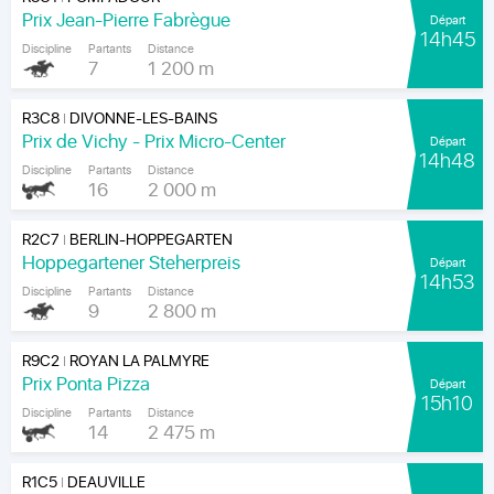
Prix Jean-Pierre Fabrègue
Départ
14h45
Discipline
Partants
Distance
7
1 200 m
R3C8
DIVONNE-LES-BAINS
|
Prix de Vichy - Prix Micro-Center
Départ
14h48
Discipline
Partants
Distance
16
2 000 m
R2C7
BERLIN-HOPPEGARTEN
|
Hoppegartener Steherpreis
Départ
14h53
Discipline
Partants
Distance
9
2 800 m
R9C2
ROYAN LA PALMYRE
|
Prix Ponta Pizza
Départ
15h10
Discipline
Partants
Distance
14
2 475 m
R1C5
DEAUVILLE
|