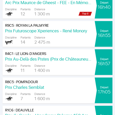
Arc Prix Maurice de Gheest - FEE - En Mémoire de Louis Romanet
Départ
16h40
Discipline
Partants
Distance
12
1 300 m
R9C5
ROYAN LA PALMYRE
|
Prix Futuroscope Xperiences - René Monory
Départ
16h55
Discipline
Partants
Distance
14
2 475 m
R4C1
LE LION-D'ANGERS
|
Prix Au-Delà des Pistes (Prix de Châteauneuf-sur-Sarthe)
Départ
16h57
Discipline
Partants
Distance
11
1 400 m
R8C5
POMPADOUR
|
Prix Charles Semblat
Départ
17h05
Discipline
Partants
Distance
7
1 600 m
R1C6
DEAUVILLE
|