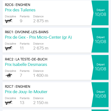
R2C6
ENGHIEN
|
Prix des Tuileries
Départ
10/08
Discipline
Partants
Distance
9
2 875 m
R6C1
DIVONNE-LES-BAINS
|
Prix de Gex - Prix Micro-Center (gr A)
Départ
10/08
Discipline
Partants
Distance
11
2 675 m
R4C2
LA TESTE-DE-BUCH
|
Prix Isabelle Desmarais
Départ
10/08
Discipline
Partants
Distance
7
1 400 m
R2C7
ENGHIEN
|
Prix de Jouy-le-Moutier
Départ
10/08
Discipline
Partants
Distance
13
2 150 m