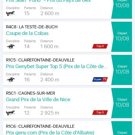
Prix Jean "Pono" - Prix du Pays de Gex
Départ
10/08
Discipline
Partants
Distance
15
2 600 m
R4C8
LA TESTE-DE-BUCH
|
Coupe de la Cobas
Départ
10/08
Discipline
Partants
Distance
14
1 600 m
R1C5
CLAIREFONTAINE-DEAUVILLE
|
Prix Genybet Super Top 5 (Prix de la Côte de Nacre)
Départ
10/08
Discipline
Partants
Distance
16
2 400 m
R5C1
CAGNES-SUR-MER
|
Grand Prix de la Ville de Nice
Départ
10/08
Discipline
Partants
Distance
12
2 925 m
R1C6
CLAIREFONTAINE-DEAUVILLE
|
Prix geny.com (Prix de la Côte d'Albatre)
Départ