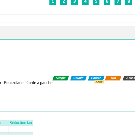
1
2
3
4
5
6
7
8
 m - Pouzzolane - Corde à gauche
r
Réduction km