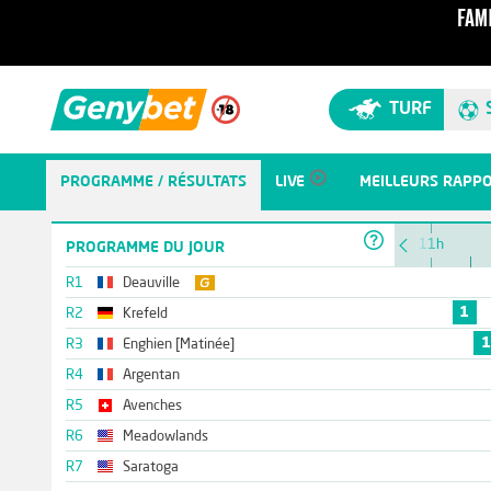
TURF
PROGRAMME / RÉSULTATS
LIVE
MEILLEURS RAPP
11h
PROGRAMME DU JOUR
R1
Deauville
1
R2
Krefeld
1
R3
Enghien [Matinée]
R4
Argentan
R5
Avenches
R6
Meadowlands
R7
Saratoga