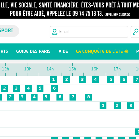
SPORT
ORTS
GUIDE DES PARIS
AIDE
LA CONQUÊTE DE L'ETÉ ☀️
P
12h
13h
14h
15h
16h
17h
1
1
2
3
4
5
6
7
2
3
4
5
6
2
3
4
5
6
7
8
1
2
3