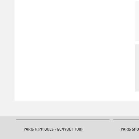
PARIS HIPPIQUES - GENYBET TURF
PARIS SPO