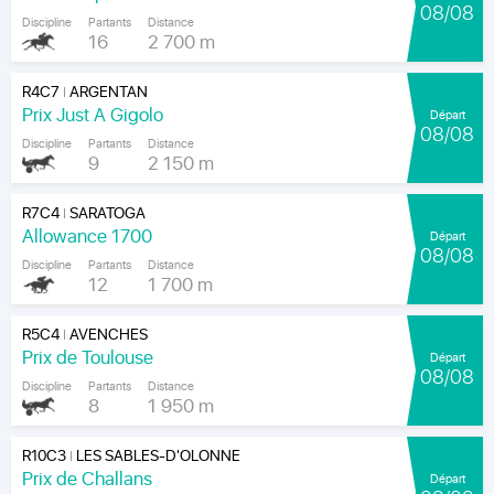
08/08
Discipline
Partants
Distance
16
2 700 m
R4C7
ARGENTAN
|
Prix Just A Gigolo
Départ
08/08
Discipline
Partants
Distance
9
2 150 m
R7C4
SARATOGA
|
Allowance 1700
Départ
08/08
Discipline
Partants
Distance
12
1 700 m
R5C4
AVENCHES
|
Prix de Toulouse
Départ
08/08
Discipline
Partants
Distance
8
1 950 m
R10C3
LES SABLES-D'OLONNE
|
Prix de Challans
Départ