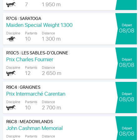
7
1 950 m
R7C6
SARATOGA
|
Maiden Special Weight 1300
Départ
08/08
Discipline
Partants
Distance
10
1 300 m
R10C5
LES SABLES-D'OLONNE
|
Prix Charles Fournier
Départ
08/08
Discipline
Partants
Distance
12
2 650 m
R9C4
GRAIGNES
|
Prix Intermarché Carentan
Départ
08/08
Discipline
Partants
Distance
10
2 700 m
R6C8
MEADOWLANDS
|
John Cashman Memorial
Départ
08/08
Discipline
Partants
Distance