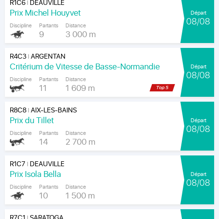
R1C6
DEAUVILLE
|
Prix Michel Houyvet
Départ
08/08
Discipline
Partants
Distance
9
3 000 m
R4C3
ARGENTAN
|
Critérium de Vitesse de Basse-Normandie
Départ
08/08
Discipline
Partants
Distance
11
1 609 m
R8C8
AIX-LES-BAINS
|
Prix du Tillet
Départ
08/08
Discipline
Partants
Distance
14
2 700 m
R1C7
DEAUVILLE
|
Prix Isola Bella
Départ
08/08
Discipline
Partants
Distance
10
1 500 m
R7C1
SARATOGA
|