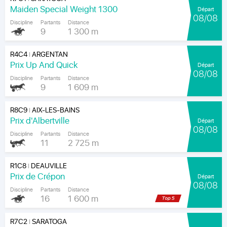
Maiden Special Weight 1300
Départ
08/08
Discipline
Partants
Distance
9
1 300 m
R4C4
ARGENTAN
|
Prix Up And Quick
Départ
08/08
Discipline
Partants
Distance
9
1 609 m
R8C9
AIX-LES-BAINS
|
Prix d'Albertville
Départ
08/08
Discipline
Partants
Distance
11
2 725 m
R1C8
DEAUVILLE
|
Prix de Crépon
Départ
08/08
Discipline
Partants
Distance
16
1 600 m
R7C2
SARATOGA
|