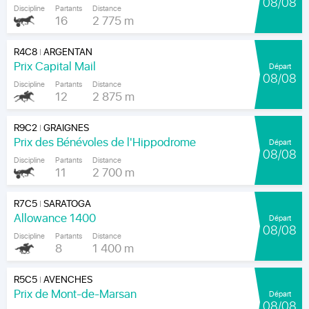
08/08
Discipline
Partants
Distance
16
2 775 m
R4C8
ARGENTAN
|
Prix Capital Mail
Départ
08/08
Discipline
Partants
Distance
12
2 875 m
R9C2
GRAIGNES
|
Prix des Bénévoles de l'Hippodrome
Départ
08/08
Discipline
Partants
Distance
11
2 700 m
R7C5
SARATOGA
|
Allowance 1400
Départ
08/08
Discipline
Partants
Distance
8
1 400 m
R5C5
AVENCHES
|
Prix de Mont-de-Marsan
Départ
08/08