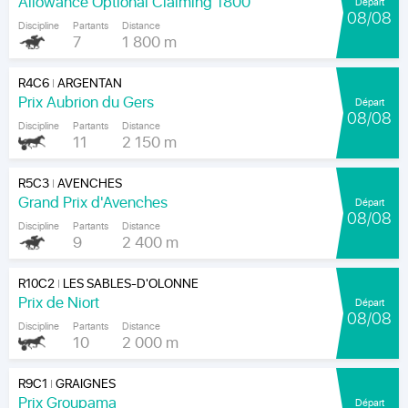
Allowance Optional Claiming 1800
Départ
08/08
Discipline
Partants
Distance
7
1 800 m
R4C6
ARGENTAN
|
Prix Aubrion du Gers
Départ
08/08
Discipline
Partants
Distance
11
2 150 m
R5C3
AVENCHES
|
Grand Prix d'Avenches
Départ
08/08
Discipline
Partants
Distance
9
2 400 m
R10C2
LES SABLES-D'OLONNE
|
Prix de Niort
Départ
08/08
Discipline
Partants
Distance
10
2 000 m
R9C1
GRAIGNES
|
Prix Groupama
Départ