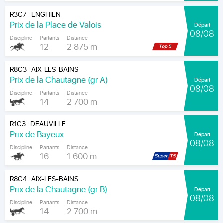
R3C7
ENGHIEN
|
Prix de la Place de Valois
Départ
08/08
Discipline
Partants
Distance
12
2 875 m
R8C3
AIX-LES-BAINS
|
Prix de la Chautagne (gr A)
Départ
08/08
Discipline
Partants
Distance
14
2 700 m
R1C3
DEAUVILLE
|
Prix de Bayeux
Départ
08/08
Discipline
Partants
Distance
16
1 600 m
R8C4
AIX-LES-BAINS
|
Prix de la Chautagne (gr B)
Départ
08/08
Discipline
Partants
Distance
14
2 700 m