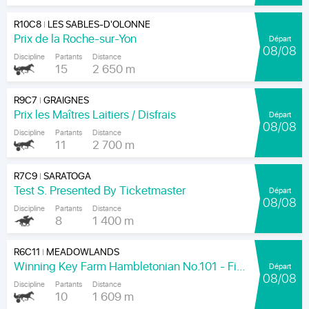
R10C8
LES SABLES-D'OLONNE
|
Prix de la Roche-sur-Yon
Départ
08/08
Discipline
Partants
Distance
15
2 650 m
R9C7
GRAIGNES
|
Prix les Maîtres Laitiers / Disfrais
Départ
08/08
Discipline
Partants
Distance
11
2 700 m
R7C9
SARATOGA
|
Test S. Presented By Ticketmaster
Départ
08/08
Discipline
Partants
Distance
8
1 400 m
R6C11
MEADOWLANDS
|
Winning Key Farm Hambletonian No.101 - Final
Départ
08/08
Discipline
Partants
Distance
10
1 609 m