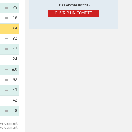
Pas encore inscrit ?
25
OUVRIR UN COMPTE
18
3.4
32
47
24
8.0
92
43
42
48
ple Gagnant
ple Gagnant