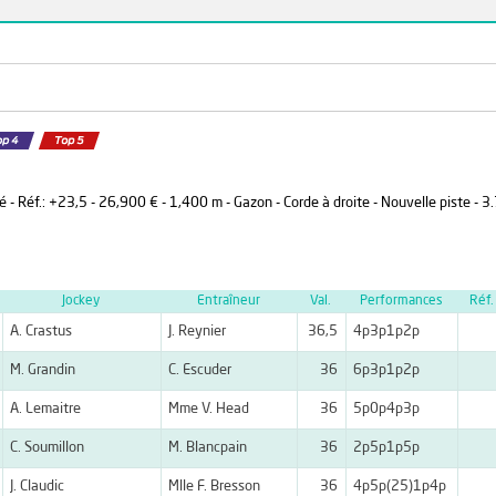
- Réf.: +23,5 - 26,900 € - 1,400 m - Gazon - Corde à droite - Nouvelle piste - 3.
Jockey
Entraîneur
Val.
Performances
Réf.
A. Crastus
J. Reynier
36,5
4p3p1p2p
M. Grandin
C. Escuder
36
6p3p1p2p
A. Lemaitre
Mme V. Head
36
5p0p4p3p
C. Soumillon
M. Blancpain
36
2p5p1p5p
J. Claudic
Mlle F. Bresson
36
4p5p(25)1p4p