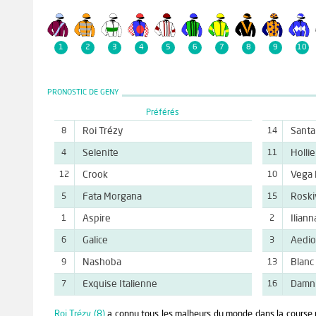
1
2
3
4
5
6
7
8
9
10
PRONOSTIC DE GENY
Préférés
Roi Trézy
Santa
8
14
Selenite
Holli
4
11
Crook
Vega
12
10
Fata Morgana
Roski
5
15
Aspire
Iliann
1
2
Galice
Aedi
6
3
Nashoba
Blanc
9
13
Exquise Italienne
Damn 
7
16
Roi Trézy (8)
a connu tous les malheurs du monde dans la course r