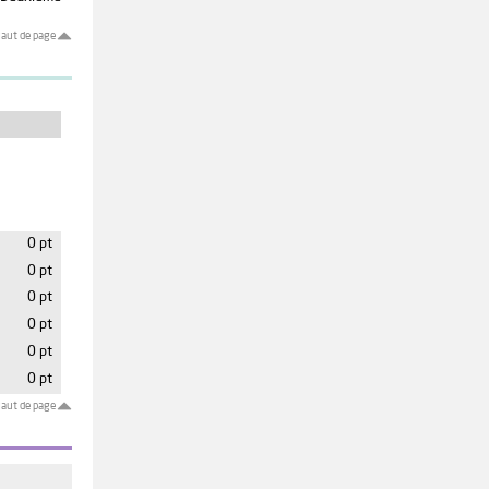
aut de page
0 pt
0 pt
0 pt
0 pt
0 pt
0 pt
aut de page