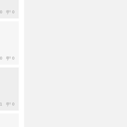
0
0
0
0
1
0