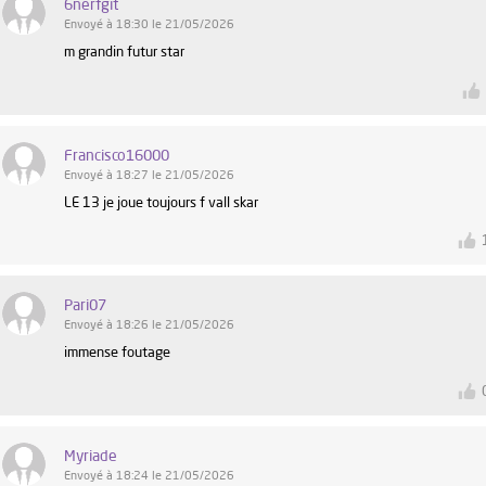
6nerfgit
Envoyé à 18:30 le 21/05/2026
m grandin futur star
Francisco16000
Envoyé à 18:27 le 21/05/2026
LE 13 je joue toujours f vall skar
Pari07
Envoyé à 18:26 le 21/05/2026
immense foutage
Myriade
Envoyé à 18:24 le 21/05/2026