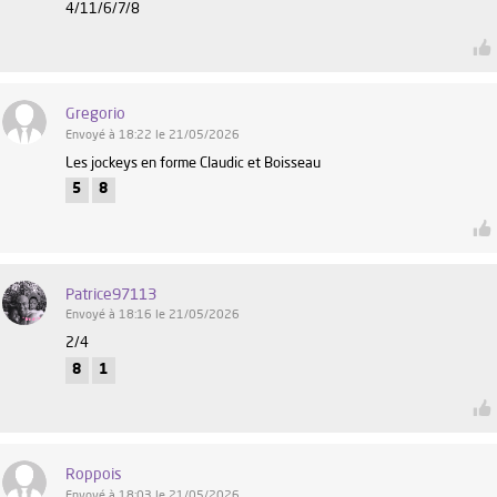
4/11/6/7/8
Gregorio
Envoyé à 18:22 le 21/05/2026
Les jockeys en forme Claudic et Boisseau
5
8
Patrice97113
Envoyé à 18:16 le 21/05/2026
2/4
8
1
Roppois
Envoyé à 18:03 le 21/05/2026