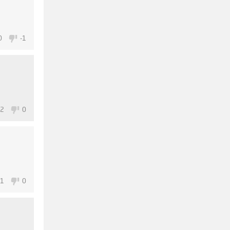
0
-1
2
0
1
0