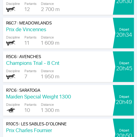
20h30
Discipline
Partants
Distance
12
2 700 m
R6C7
MEADOWLANDS
|
Prix de Vincennes
Départ
20h34
Discipline
Partants
Distance
11
1 609 m
R5C6
AVENCHES
|
Champions Trial - 8 Cnt
Départ
20h45
Discipline
Partants
Distance
7
1 950 m
R7C6
SARATOGA
|
Maiden Special Weight 1300
Départ
20h49
Discipline
Partants
Distance
10
1 300 m
R10C5
LES SABLES-D'OLONNE
|
Prix Charles Fournier
Départ
20h50