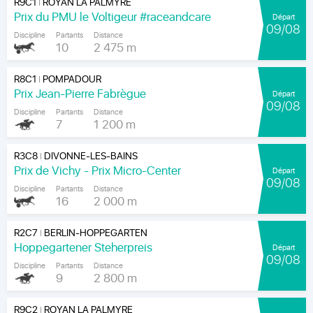
R9C1
ROYAN LA PALMYRE
|
Prix du PMU le Voltigeur #raceandcare
Départ
09/08
Discipline
Partants
Distance
10
2 475 m
R8C1
POMPADOUR
|
Prix Jean-Pierre Fabrègue
Départ
09/08
Discipline
Partants
Distance
7
1 200 m
R3C8
DIVONNE-LES-BAINS
|
Prix de Vichy - Prix Micro-Center
Départ
09/08
Discipline
Partants
Distance
16
2 000 m
R2C7
BERLIN-HOPPEGARTEN
|
Hoppegartener Steherpreis
Départ
09/08
Discipline
Partants
Distance
9
2 800 m
R9C2
ROYAN LA PALMYRE
|