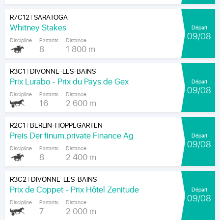
R7C12
SARATOGA
|
Whitney Stakes
Départ
09/08
Discipline
Partants
Distance
8
1 800 m
R3C1
DIVONNE-LES-BAINS
|
Prix Lurabo - Prix du Pays de Gex
Départ
09/08
Discipline
Partants
Distance
16
2 600 m
R2C1
BERLIN-HOPPEGARTEN
|
Preis Der finum.private Finance Ag
Départ
09/08
Discipline
Partants
Distance
8
2 400 m
R3C2
DIVONNE-LES-BAINS
|
Prix de Coppet - Prix Hôtel Zenitude
Départ
09/08
Discipline
Partants
Distance
7
2 000 m