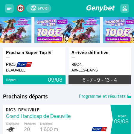
SPORT
Prochain Super Top 5
Arrivée définitive
R1C3
R8C4
DEAUVILLE
AIX-LES-BAINS
09/08
6 - 7 - 9 - 13 - 4
Départ :
Prochains départs
Programme et résultats
R1C3
DEAUVILLE
|
Grand Handicap de Deauville
Départ
09/08
Discipline
Partants
Distance
20
1 600 m