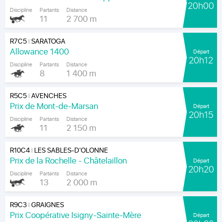
20h00
Discipline
Partants
Distance
11
2 700 m
R7C5
SARATOGA
|
Allowance 1400
Départ
20h12
Discipline
Partants
Distance
8
1 400 m
R5C5
AVENCHES
|
Prix de Mont-de-Marsan
Départ
20h15
Discipline
Partants
Distance
11
2 150 m
R10C4
LES SABLES-D'OLONNE
|
Prix de la Rochelle - Châtelaillon
Départ
20h20
Discipline
Partants
Distance
13
2 000 m
R9C3
GRAIGNES
|
Prix Coopérative Isigny-Sainte-Mère
Départ