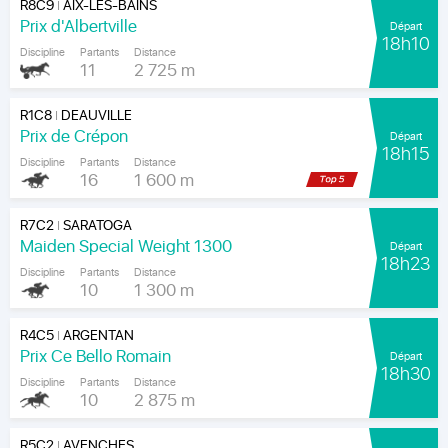
R8C9
AIX-LES-BAINS
|
Prix d'Albertville
Départ
18h10
Discipline
Partants
Distance
11
2 725 m
R1C8
DEAUVILLE
|
Prix de Crépon
Départ
18h15
Discipline
Partants
Distance
16
1 600 m
R7C2
SARATOGA
|
Maiden Special Weight 1300
Départ
18h23
Discipline
Partants
Distance
10
1 300 m
R4C5
ARGENTAN
|
Prix Ce Bello Romain
Départ
18h30
Discipline
Partants
Distance
10
2 875 m
R5C2
AVENCHES
|