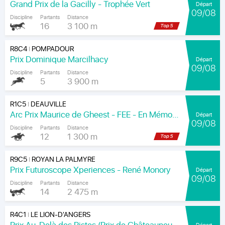
Grand Prix de la Gacilly - Trophée Vert
Départ
09/08
Discipline
Partants
Distance
16
3 100 m
R8C4
POMPADOUR
|
Prix Dominique Marcilhacy
Départ
09/08
Discipline
Partants
Distance
5
3 900 m
R1C5
DEAUVILLE
|
Arc Prix Maurice de Gheest - FEE - En Mémoire de Louis Romanet
Départ
09/08
Discipline
Partants
Distance
12
1 300 m
R9C5
ROYAN LA PALMYRE
|
Prix Futuroscope Xperiences - René Monory
Départ
09/08
Discipline
Partants
Distance
14
2 475 m
R4C1
LE LION-D'ANGERS
|