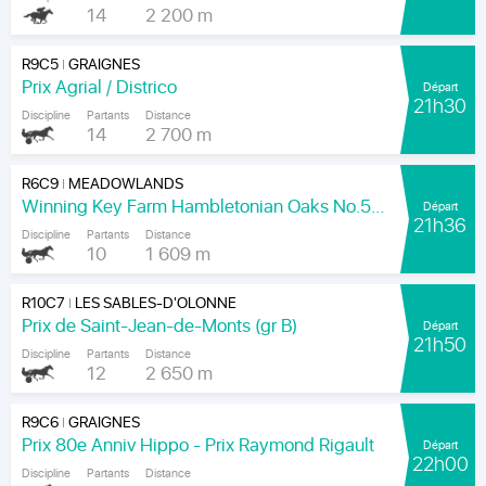
14
2 200 m
R9C5
GRAIGNES
|
Prix Agrial / Districo
Départ
21h30
Discipline
Partants
Distance
14
2 700 m
R6C9
MEADOWLANDS
|
Winning Key Farm Hambletonian Oaks No.56 - Final
Départ
21h36
Discipline
Partants
Distance
10
1 609 m
R10C7
LES SABLES-D'OLONNE
|
Prix de Saint-Jean-de-Monts (gr B)
Départ
21h50
Discipline
Partants
Distance
12
2 650 m
R9C6
GRAIGNES
|
Prix 80e Anniv Hippo - Prix Raymond Rigault
Départ
22h00
Discipline
Partants
Distance