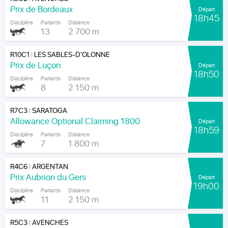
Prix de Bordeaux
Départ
18h45
Discipline
Partants
Distance
13
2 700 m
R10C1
LES SABLES-D'OLONNE
|
Prix de Luçon
Départ
18h50
Discipline
Partants
Distance
8
2 150 m
R7C3
SARATOGA
|
Allowance Optional Claiming 1800
Départ
18h59
Discipline
Partants
Distance
7
1 800 m
R4C6
ARGENTAN
|
Prix Aubrion du Gers
Départ
19h00
Discipline
Partants
Distance
11
2 150 m
R5C3
AVENCHES
|