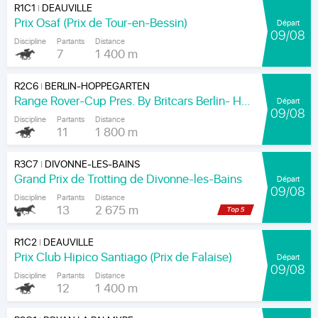
R1C1
DEAUVILLE
|
Prix Osaf (Prix de Tour-en-Bessin)
Départ
09/08
Discipline
Partants
Distance
7
1 400 m
R2C6
BERLIN-HOPPEGARTEN
|
Range Rover-Cup Pres. By Britcars Berlin- Hoppegartener Stutenp.
Départ
09/08
Discipline
Partants
Distance
11
1 800 m
R3C7
DIVONNE-LES-BAINS
|
Grand Prix de Trotting de Divonne-les-Bains
Départ
09/08
Discipline
Partants
Distance
13
2 675 m
R1C2
DEAUVILLE
|
Prix Club Hipico Santiago (Prix de Falaise)
Départ
09/08
Discipline
Partants
Distance
12
1 400 m