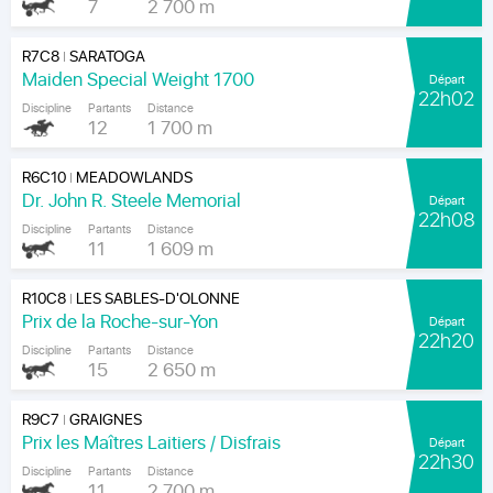
7
2 700 m
R7C8
SARATOGA
|
Maiden Special Weight 1700
Départ
22h02
Discipline
Partants
Distance
12
1 700 m
R6C10
MEADOWLANDS
|
Dr. John R. Steele Memorial
Départ
22h08
Discipline
Partants
Distance
11
1 609 m
R10C8
LES SABLES-D'OLONNE
|
Prix de la Roche-sur-Yon
Départ
22h20
Discipline
Partants
Distance
15
2 650 m
R9C7
GRAIGNES
|
Prix les Maîtres Laitiers / Disfrais
Départ
22h30
Discipline
Partants
Distance
11
2 700 m