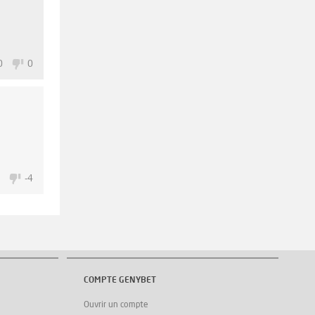
0
0
0
-4
COMPTE GENYBET
Ouvrir un compte