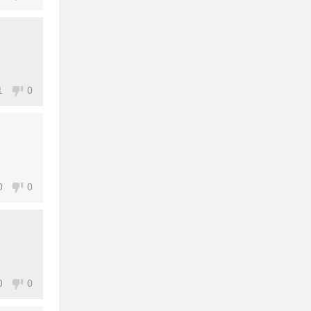
1
0
0
0
0
0