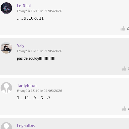
Le-Rital
Envoyé à 16:12 le 21/05/2026
....... 9 . 10 ou 11
Saly
Envoyé à 16:09 le 21/05/2026
pas de souloy!!!!!!!!!!!!!!!!!!
Tardyferon
Envoyé à 15:10 le 21/05/2026
3......11.....//.....6.....//
Legaullois