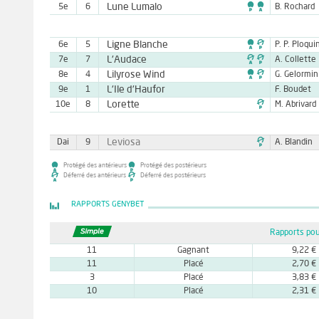

Lune Lumalo
5e
6
B. Rochard

Ligne Blanche
6e
5
P. P. Ploqui

L'Audace
7e
7
A. Collette

Lilyrose Wind
8e
4
G. Gelormin
L'Ile d'Haufor
9e
1
F. Boudet

Lorette
10e
8
M. Abrivard

Leviosa
Dai
9
A. Blandin
Protégé des antérieurs
Protégé des postérieurs
Déferré des antérieurs
Déferré des postérieurs
RAPPORTS GENYBET
Rapports pou
11
Gagnant
9,22 €
11
Placé
2,70 €
3
Placé
3,83 €
10
Placé
2,31 €