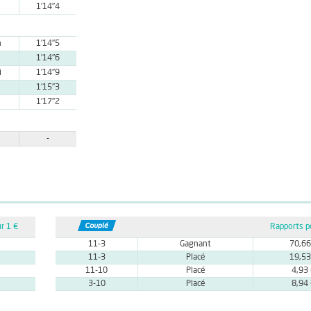
1'14''4
n
1'14''5
1'14''6
i
1'14''9
1'15''3
1'17''2
-
r 1 €
Rapports p
11-3
Gagnant
70,66
11-3
Placé
19,53
11-10
Placé
4,93
3-10
Placé
8,94