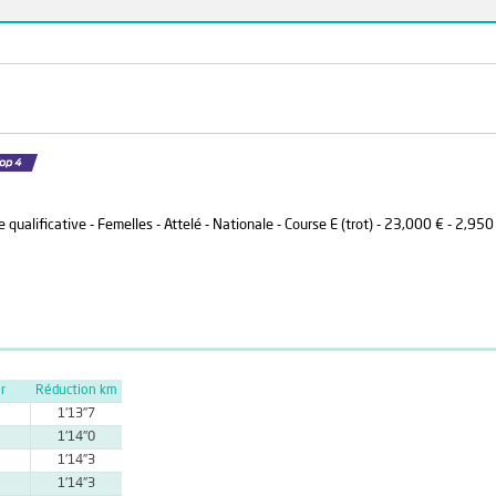
ualificative - Femelles - Attelé - Nationale - Course E (trot) - 23,000 € - 2,950 
r
Réduction km
1'13''7
1'14''0
1'14''3
1'14''3