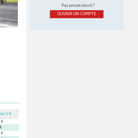
Pas encore inscrit ?
OUVRIR UN COMPTE
our 1 €
 €
 €
 €