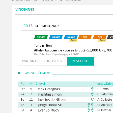
Vendredi 15/05/2026
>
Vincennes
>
C4 - Prix Dejanira
VINCENNES
20:15
C4 - PRIX DEJANIRA
Terrain : Bon
Attelé - Européenne - Course E (trot) - 52,000 € - 2,700
Pour 7, 8 et 9 ans, n'ayant pas gagné 156.000.
PARTANTS / PRONOSTICS
RÉSULTATS
ARRIVÉE DÉFINITIVE
Pl.
N°
Cheval
Jockey/Drive

Max Occagnes
1er
9
E. Raffin

Hashtag Simoni
2e
7
G. Gelormin

Invictus de Nilrem
3e
11
A. Collette

Judge Dredd Sisu
4e
3
M. Abrivard

Ever So Much
5e
4
M. Mottier