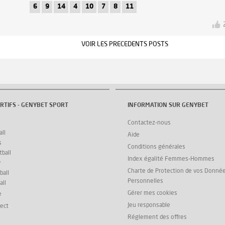
6
9
14
4
10
7
8
11
VOIR LES PRECEDENTS POSTS
RTIFS - GENYBET SPORT
INFORMATION SUR GENYBET
Contactez-nous
ll
Aide
s
Conditions générales
ball
Index égalité Femmes-Hommes
y
Charte de Protection de vos Donné
ball
Personnelles
all
Gérer mes cookies
e
Jeu responsable
rect
Réglement des offres