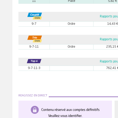
11
Placé
5,82 €
Rapports pou
9-7
Ordre
14,43 €
Rapports pou
9-7-11
Ordre
235,15 
Rapports pou
9-7-11-3
762,41 
REAGISSEZ EN DIRECT
Contenu réservé aux comptes définitifs
Veuillez vous identifier.