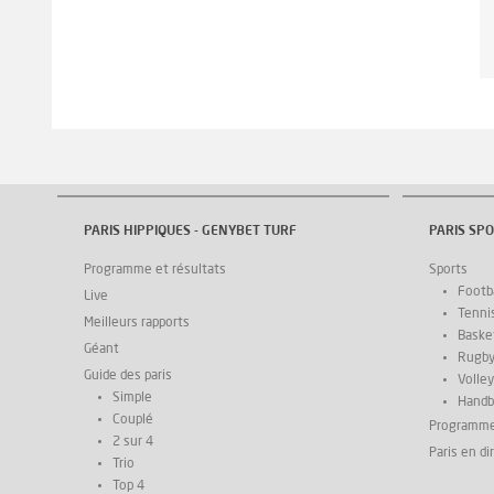
PARIS HIPPIQUES - GENYBET TURF
PARIS SPO
Programme et résultats
Sports
Footba
Live
Tenni
Meilleurs rapports
Basket
Géant
Rugb
Guide des paris
Volley
Simple
Handb
Couplé
Programm
2 sur 4
Paris en di
Trio
Top 4