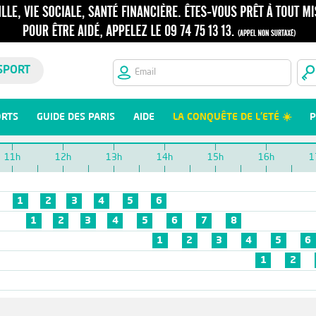
SPORT
ORTS
GUIDE DES PARIS
AIDE
LA CONQUÊTE DE L'ETÉ ☀️
P
11h
12h
13h
14h
15h
16h
1
1
2
3
4
5
6
1
2
3
4
5
6
7
8
1
2
3
4
5
6
1
2