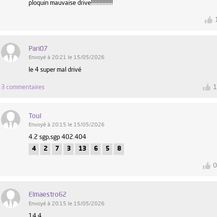
ploquin mauvaise drive!!!!!!!!!!!!!!!
Pari07
Envoyé à 20:21 le 15/05/2026
le 4 super mal drivé
3 commentaires
Toul
Envoyé à 20:15 le 15/05/2026
4.2 sgp,sgp 402.404
4
2
7
3
13
6
5
8
Elmaestro62
Envoyé à 20:15 le 15/05/2026
14 4