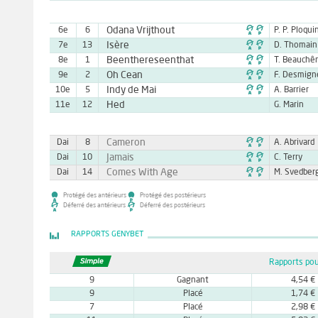

Odana Vrijthout
6e
6
P. P. Ploqui

Isère
7e
13
D. Thomain

Beenthereseenthat
8e
1
T. Beauchê

Oh Cean
9e
2
F. Desmig

Indy de Mai
10e
5
A. Barrier
Hed
11e
12
G. Marin

Cameron
Dai
8
A. Abrivard

Jamais
Dai
10
C. Terry

Comes With Age
Dai
14
M. Svedber
Protégé des antérieurs
Protégé des postérieurs
Déferré des antérieurs
Déferré des postérieurs
RAPPORTS GENYBET
Rapports pou
9
Gagnant
4,54 €
9
Placé
1,74 €
7
Placé
2,98 €