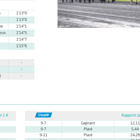
n
1'13''0
1'13''0
ne
1'14''1
neux
1'14''5
1'14''7
1'15''6
-
-
g
-
r 1 €
Rapports p
9-7
Gagnant
12,11
9-7
Placé
5,44
9-11
Placé
24,26