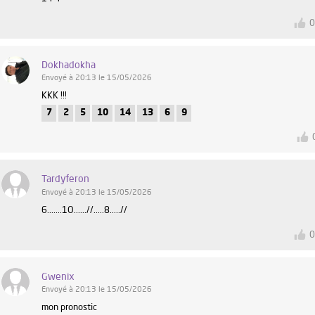
Dokhadokha
Envoyé à 20:13 le 15/05/2026
KKK !!!
7
2
5
10
14
13
6
9
Tardyferon
Envoyé à 20:13 le 15/05/2026
6.......1O......//.....8.....//
Gwenix
Envoyé à 20:13 le 15/05/2026
mon pronostic