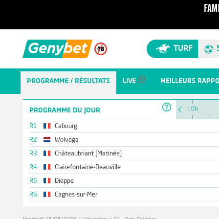
TURF
PROGRAMME / RÉSULTATS
LIVE
MEILLEURS RAPP
10h
PROGRAMME DU JOUR
R1
Cabourg
R2
Wolvega
R3
Châteaubriant [Matinée]
R4
Clairefontaine-Deauville
R5
Dieppe
R6
Cagnes-sur-Mer