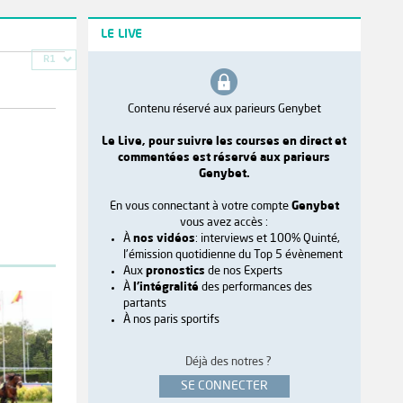
LE LIVE
R1
Contenu réservé aux parieurs Genybet
Le Live, pour suivre les courses en direct et
commentées est réservé aux parieurs
Genybet.
En vous connectant à votre compte
Genybet
vous avez accès :
À
nos vidéos
: interviews et 100% Quinté,
l'émission quotidienne du Top 5 évènement
Aux
pronostics
de nos Experts
À
l'intégralité
des performances des
partants
À nos paris sportifs
Déjà des notres ?
SE CONNECTER