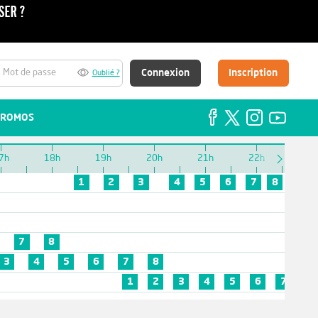
Connexion
Inscription
Oublié ?
ROMOS
7h
18h
19h
20h
21h
22h
23h
1
2
3
4
5
6
7
8
7
8
3
4
5
6
7
8
1
2
3
4
5
6
7