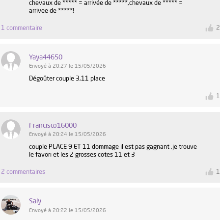
chevaux de ***** = arrivée de *****,chevaux de ***** =
arrivee de *****!
1 commentaire
Yaya44650
Envoyé à 20:27 le 15/05/2026
Dégoûter couple 3,11 place
Francisco16000
Envoyé à 20:24 le 15/05/2026
couple PLACE 9 ET 11 dommage il est pas gagnant ,je trouve
le favori et les 2 grosses cotes 11 et 3
2 commentaires
Saly
Envoyé à 20:22 le 15/05/2026