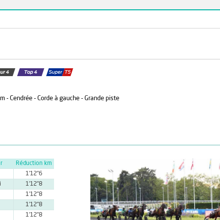
 m - Cendrée - Corde à gauche - Grande piste
r
Réduction km
1'12''6
i
1'12''8
1'12''8
1'12''8
1'12''8