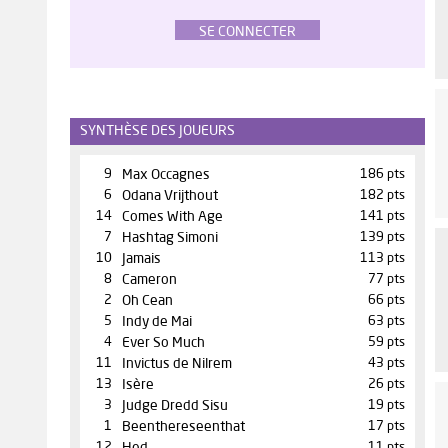
SE CONNECTER
SYNTHÈSE DES JOUEURS
9
Max Occagnes
186 pts
6
Odana Vrijthout
182 pts
14
Comes With Age
141 pts
7
Hashtag Simoni
139 pts
10
Jamais
113 pts
8
Cameron
77 pts
2
Oh Cean
66 pts
5
Indy de Mai
63 pts
4
Ever So Much
59 pts
11
Invictus de Nilrem
43 pts
13
Isère
26 pts
3
Judge Dredd Sisu
19 pts
1
Beenthereseenthat
17 pts
12
11 pts