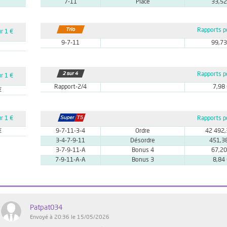
7-11
Placé
33,52
Rapports p
r 1 €
9-7-11
99,73
Rapports p
r 1 €
Rapport-2/4
7,98
€
r 1 €
Rapports p
€
9-7-11-3-4
Ordre
42 492,
3-4-7-9-11
Désordre
451,3
3-7-9-11-A
Bonus 4
67,20
7-9-11-A-A
Bonus 3
8,84
Patpat034
Envoyé à 20:36 le 15/05/2026