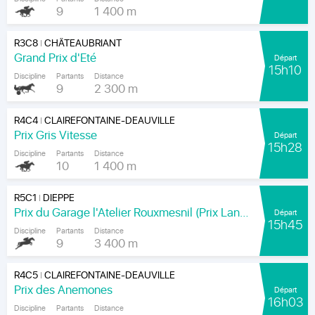
9
1 400 m
R3C8
CHÂTEAUBRIANT
|
Grand Prix d'Eté
Départ
15h10
Discipline
Partants
Distance
9
2 300 m
R4C4
CLAIREFONTAINE-DEAUVILLE
|
Prix Gris Vitesse
Départ
15h28
Discipline
Partants
Distance
10
1 400 m
R5C1
DIEPPE
|
Prix du Garage l'Atelier Rouxmesnil (Prix Lands End)
Départ
15h45
Discipline
Partants
Distance
9
3 400 m
R4C5
CLAIREFONTAINE-DEAUVILLE
|
Prix des Anemones
Départ
16h03
Discipline
Partants
Distance