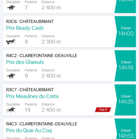
Discipline
Partants
Distance
7
2 400 m
R3C6
CHÂTEAUBRIANT
|
Prix Ready Cash
Départ
14h00
Discipline
Partants
Distance
8
2 300 m
R4C2
CLAIREFONTAINE-DEAUVILLE
|
Prix des Glaieuls
Départ
14h18
Discipline
Partants
Distance
9
2 400 m
R3C7
CHÂTEAUBRIANT
|
Prix Meaulnes du Corta
Départ
14h35
Discipline
Partants
Distance
14
2 400 m
R4C3
CLAIREFONTAINE-DEAUVILLE
|
Prix du Quai Au Coq
Départ
14h53
Discipline
Partants
Distance