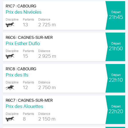
R1C7
CABOURG
|
Prix des Nivéoles
Départ
21h45
Discipline
Partants
Distance
13
2 725 m
R6C6
CAGNES-SUR-MER
|
Prix Esther Duflo
Départ
21h50
Discipline
Partants
Distance
15
2 925 m
R1C8
CABOURG
|
Prix des Ifs
Départ
22h10
Discipline
Partants
Distance
12
2 750 m
R6C7
CAGNES-SUR-MER
|
Prix des Alouettes
Départ
22h20
Discipline
Partants
Distance
8
2 150 m