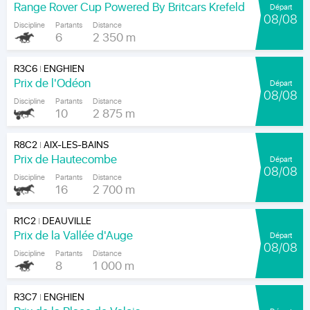
Range Rover Cup Powered By Britcars Krefeld
Départ
08/08
Discipline
Partants
Distance
6
2 350 m
R3C6
ENGHIEN
|
Prix de l'Odéon
Départ
08/08
Discipline
Partants
Distance
10
2 875 m
R8C2
AIX-LES-BAINS
|
Prix de Hautecombe
Départ
08/08
Discipline
Partants
Distance
16
2 700 m
R1C2
DEAUVILLE
|
Prix de la Vallée d'Auge
Départ
08/08
Discipline
Partants
Distance
8
1 000 m
R3C7
ENGHIEN
|