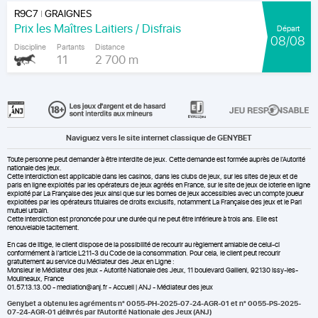
R9C7
GRAIGNES
|
Prix les Maîtres Laitiers / Disfrais
Départ
08/08
Discipline
Partants
Distance
11
2 700 m
Naviguez vers le site internet classique de GENYBET
Toute personne peut demander à être interdite de jeux. Cette demande est formée auprès de l'Autorité
nationale des jeux.
Cette interdiction est applicable dans les casinos, dans les clubs de jeux, sur les sites de jeux et de
paris en ligne exploités par les opérateurs de jeux agréés en France, sur le site de jeux de loterie en ligne
exploité par La Française des jeux ainsi que sur les bornes de jeux accessibles avec un compte joueur
exploitées par les opérateurs titulaires de droits exclusifs, notamment La Française des jeux et le Pari
mutuel urbain.
Cette interdiction est prononcée pour une durée qui ne peut être inférieure à trois ans. Elle est
renouvelable tacitement.
En cas de litige, le client dispose de la possibilité de recourir au règlement amiable de celui-ci
conformément à l’article L211-3 du Code de la consommation. Pour cela, le client peut recourir
gratuitement au service du Médiateur des Jeux en Ligne :
Monsieur le Médiateur des jeux - Autorité Nationale des Jeux, 11 boulevard Gallieni, 92130 Issy-les-
Moulineaux, France
01.57.13.13.00 - mediation@anj.fr -
Accueil | ANJ - Médiateur des jeux
Genybet a obtenu les agréments n° 0055-PH-2025-07-24-AGR-01 et n° 0055-PS-2025-
07-24-AGR-01 délivrés par l'Autorité Nationale des Jeux (ANJ)