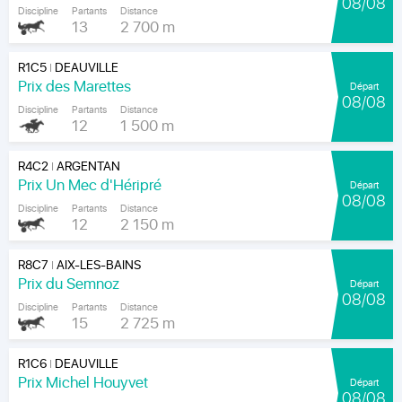
08/08
Discipline
Partants
Distance
13
2 700 m
R1C5
DEAUVILLE
|
Prix des Marettes
Départ
08/08
Discipline
Partants
Distance
12
1 500 m
R4C2
ARGENTAN
|
Prix Un Mec d'Héripré
Départ
08/08
Discipline
Partants
Distance
12
2 150 m
R8C7
AIX-LES-BAINS
|
Prix du Semnoz
Départ
08/08
Discipline
Partants
Distance
15
2 725 m
R1C6
DEAUVILLE
|
Prix Michel Houyvet
Départ
08/08