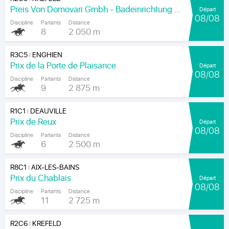
Preis Von Domovari Gmbh - Badeinrichtung Auf Mass
Départ
08/08
Discipline
Partants
Distance
8
2 050 m
R3C5
ENGHIEN
|
Prix de la Porte de Plaisance
Départ
08/08
Discipline
Partants
Distance
9
2 875 m
R1C1
DEAUVILLE
|
Prix de Reux
Départ
08/08
Discipline
Partants
Distance
6
2 500 m
R8C1
AIX-LES-BAINS
|
Prix du Chablais
Départ
08/08
Discipline
Partants
Distance
11
2 725 m
R2C6
KREFELD
|