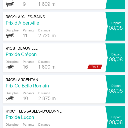
9
1 609 m
R8C9
AIX-LES-BAINS
|
Prix d'Albertville
Départ
08/08
Discipline
Partants
Distance
11
2 725 m
R1C8
DEAUVILLE
|
Prix de Crépon
Départ
08/08
Discipline
Partants
Distance
16
1 600 m
R4C5
ARGENTAN
|
Prix Ce Bello Romain
Départ
08/08
Discipline
Partants
Distance
10
2 875 m
R10C1
LES SABLES-D'OLONNE
|
Prix de Luçon
Départ
08/08
Discipline
Partants
Distance