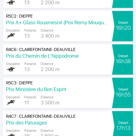
13
2 200 m
R5C2
DIEPPE
|
Prix A+ Glass Rouxmesnil (Prix Remy Mouquet)
Départ
16h20
Discipline
Partants
Distance
13
3 400 m
R4C6
CLAIREFONTAINE-DEAUVILLE
|
Prix du Chemin de L'hippodrome
Départ
16h38
Discipline
Partants
Distance
13
2 200 m
R5C3
DIEPPE
|
Prix Ministère du Bon Esprit
Départ
16h55
Discipline
Partants
Distance
11
3 500 m
R4C7
CLAIREFONTAINE-DEAUVILLE
|
Prix des Paturages
Départ
17h13
Discipline
Partants
Distance