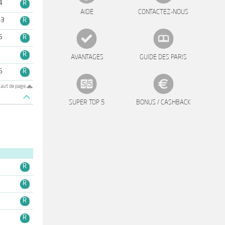
4
R
AIDE
CONTACTEZ-NOUS
-3
R
6
R
1
R
AVANTAGES
GUIDE DES PARIS
6
R
aut de page
SUPER TOP 5
BONUS / CASHBACK
6
R
6
R
2
R
2
R