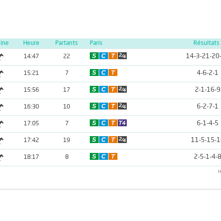
line
Heure
Partants
Paris
Résultats
14-3-21-20
14:47
22
4-6-2-1
15:21
7
2-1-16-9
15:56
17
6-2-7-1
16:30
10
6-1-4-5
17:05
7
11-5-15-1
17:42
19
2-5-1-4-
18:17
8
H