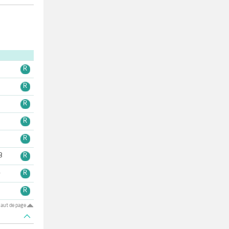
5
R
3
R
5
R
7
R
2
R
3
R
4
R
3
R
aut de page