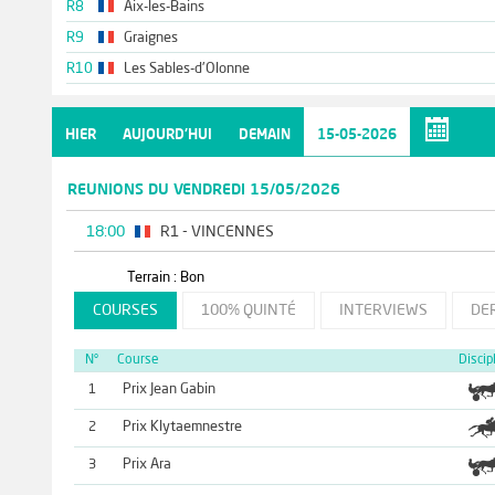
R8
Aix-les-Bains
R9
Graignes
R10
Les Sables-d'Olonne
HIER
AUJOURD'HUI
DEMAIN
15-05-2026
REUNIONS DU VENDREDI 15/05/2026
18:00
R1 - VINCENNES
Terrain : Bon
COURSES
100% QUINTÉ
INTERVIEWS
DE
N°
Course
Discip
Prix Jean Gabin
1
Prix Klytaemnestre
2
Prix Ara
3