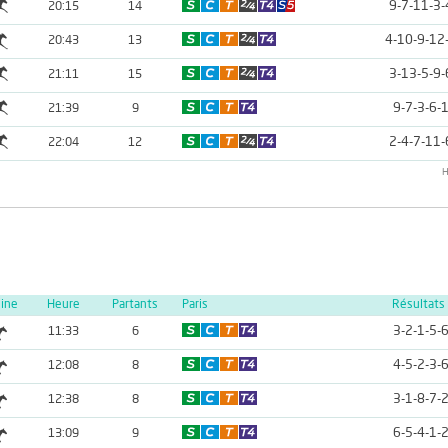
9-7-11-3-
20:15
14
4-10-9-12
20:43
13
3-13-5-9-
21:11
15
9-7-3-6-
21:39
9
2-4-7-11-
22:04
12
H
line
Heure
Partants
Paris
Résultats
3-2-1-5-
11:33
6
4-5-2-3-
12:08
8
3-1-8-7-
12:38
8
6-5-4-1-
13:09
9