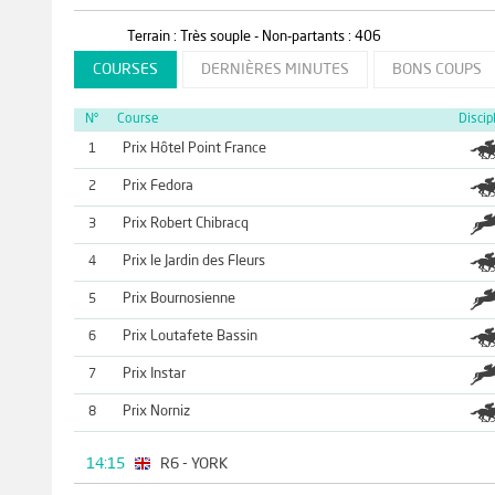
Terrain : Très souple - Non-partants : 406
COURSES
DERNIÈRES MINUTES
BONS COUPS
N°
Course
Discip
Prix Hôtel Point France
1
Prix Fedora
2
Prix Robert Chibracq
3
Prix le Jardin des Fleurs
4
Prix Bournosienne
5
Prix Loutafete Bassin
6
Prix Instar
7
Prix Norniz
8
14:15
R6 - YORK