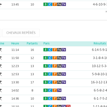
4-6-10-9-
13:45
10
H
CHEVAUX REPÉRÉS
line
Heure
Partants
Paris
Résultats
6-14-5-9-
11:14
16
3-1-8-4-1
11:50
12
10-12-5-3
12:23
13
5-9-8-10-
12:53
13
16-3-12-13
13:30
17
6-5-8-2-
14:02
8
6-1-7-5-
14:36
10
1-11-8-9-
15:10
12