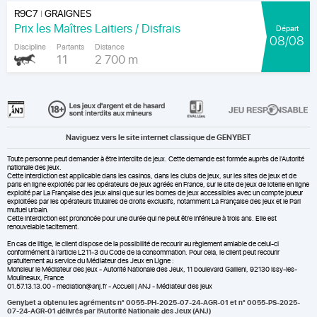
R9C7
GRAIGNES
|
Prix les Maîtres Laitiers / Disfrais
Départ
08/08
Discipline
Partants
Distance
11
2 700 m
Naviguez vers le site internet classique de GENYBET
Toute personne peut demander à être interdite de jeux. Cette demande est formée auprès de l'Autorité
nationale des jeux.
Cette interdiction est applicable dans les casinos, dans les clubs de jeux, sur les sites de jeux et de
paris en ligne exploités par les opérateurs de jeux agréés en France, sur le site de jeux de loterie en ligne
exploité par La Française des jeux ainsi que sur les bornes de jeux accessibles avec un compte joueur
exploitées par les opérateurs titulaires de droits exclusifs, notamment La Française des jeux et le Pari
mutuel urbain.
Cette interdiction est prononcée pour une durée qui ne peut être inférieure à trois ans. Elle est
renouvelable tacitement.
En cas de litige, le client dispose de la possibilité de recourir au règlement amiable de celui-ci
conformément à l’article L211-3 du Code de la consommation. Pour cela, le client peut recourir
gratuitement au service du Médiateur des Jeux en Ligne :
Monsieur le Médiateur des jeux - Autorité Nationale des Jeux, 11 boulevard Gallieni, 92130 Issy-les-
Moulineaux, France
01.57.13.13.00 - mediation@anj.fr -
Accueil | ANJ - Médiateur des jeux
Genybet a obtenu les agréments n° 0055-PH-2025-07-24-AGR-01 et n° 0055-PS-2025-
07-24-AGR-01 délivrés par l'Autorité Nationale des Jeux (ANJ)