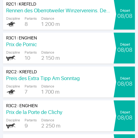
R2C1
KREFELD
|
Rennen des Oberrotweiler Winzervereins. Der Klassiker Am Kaiser.
Départ
08/08
Discipline
Partants
Distance
8
1 200 m
R3C1
ENGHIEN
|
Prix de Pornic
Départ
08/08
Discipline
Partants
Distance
10
2 150 m
R2C2
KREFELD
|
Preis des Extra Tipp Am Sonntag
Départ
08/08
Discipline
Partants
Distance
7
1 700 m
R3C2
ENGHIEN
|
Prix de la Porte de Clichy
Départ
08/08
Discipline
Partants
Distance
9
2 250 m