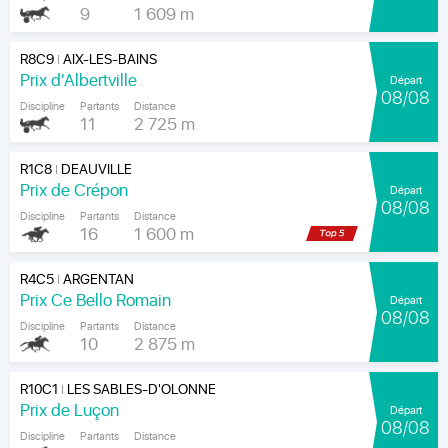
9
1 609 m
R8C9
AIX-LES-BAINS
|
Prix d'Albertville
Départ
08/08
Discipline
Partants
Distance
11
2 725 m
R1C8
DEAUVILLE
|
Prix de Crépon
Départ
08/08
Discipline
Partants
Distance
16
1 600 m
R4C5
ARGENTAN
|
Prix Ce Bello Romain
Départ
08/08
Discipline
Partants
Distance
10
2 875 m
R10C1
LES SABLES-D'OLONNE
|
Prix de Luçon
Départ
08/08
Discipline
Partants
Distance