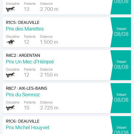
08/08
Discipline
Partants
Distance
13
2 700 m
R1C5
DEAUVILLE
|
Prix des Marettes
Départ
08/08
Discipline
Partants
Distance
12
1 500 m
R4C2
ARGENTAN
|
Prix Un Mec d'Héripré
Départ
08/08
Discipline
Partants
Distance
12
2 150 m
R8C7
AIX-LES-BAINS
|
Prix du Semnoz
Départ
08/08
Discipline
Partants
Distance
15
2 725 m
R1C6
DEAUVILLE
|
Prix Michel Houyvet
Départ
08/08