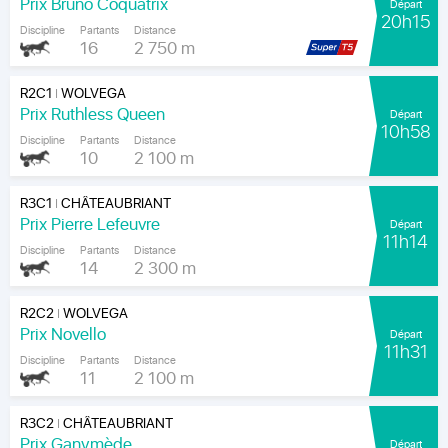
Prix Bruno Coquatrix
Départ
20h15
Discipline
Partants
Distance
16
2 750 m
R2C1
WOLVEGA
|
Prix Ruthless Queen
Départ
10h58
Discipline
Partants
Distance
10
2 100 m
R3C1
CHÂTEAUBRIANT
|
Prix Pierre Lefeuvre
Départ
11h14
Discipline
Partants
Distance
14
2 300 m
R2C2
WOLVEGA
|
Prix Novello
Départ
11h31
Discipline
Partants
Distance
11
2 100 m
R3C2
CHÂTEAUBRIANT
|
Prix Ganymède
Départ