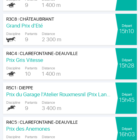
9
1 400 m
R3C8
CHÂTEAUBRIANT
|
Grand Prix d'Eté
Départ
15h10
Discipline
Partants
Distance
9
2 300 m
R4C4
CLAIREFONTAINE-DEAUVILLE
|
Prix Gris Vitesse
Départ
15h28
Discipline
Partants
Distance
10
1 400 m
R5C1
DIEPPE
|
Prix du Garage l'Atelier Rouxmesnil (Prix Lands End)
Départ
15h45
Discipline
Partants
Distance
9
3 400 m
R4C5
CLAIREFONTAINE-DEAUVILLE
|
Prix des Anemones
Départ
16h03
Discipline
Partants
Distance