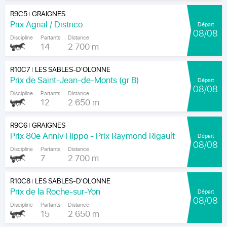
R9C5
GRAIGNES
|
Prix Agrial / Districo
Départ
08/08
Discipline
Partants
Distance
14
2 700 m
R10C7
LES SABLES-D'OLONNE
|
Prix de Saint-Jean-de-Monts (gr B)
Départ
08/08
Discipline
Partants
Distance
12
2 650 m
R9C6
GRAIGNES
|
Prix 80e Anniv Hippo - Prix Raymond Rigault
Départ
08/08
Discipline
Partants
Distance
7
2 700 m
R10C8
LES SABLES-D'OLONNE
|
Prix de la Roche-sur-Yon
Départ
08/08
Discipline
Partants
Distance
15
2 650 m