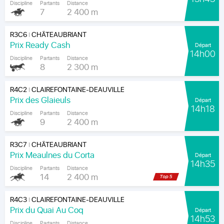
Discipline
Partants
Distance
7
2 400 m
R3C6
CHÂTEAUBRIANT
|
Prix Ready Cash
Départ
14h00
Discipline
Partants
Distance
8
2 300 m
R4C2
CLAIREFONTAINE-DEAUVILLE
|
Prix des Glaieuls
Départ
14h18
Discipline
Partants
Distance
9
2 400 m
R3C7
CHÂTEAUBRIANT
|
Prix Meaulnes du Corta
Départ
14h35
Discipline
Partants
Distance
14
2 400 m
R4C3
CLAIREFONTAINE-DEAUVILLE
|
Prix du Quai Au Coq
Départ
14h53
Discipline
Partants
Distance