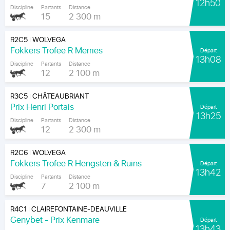
12h50
Discipline
Partants
Distance
15
2 300 m
R2C5
WOLVEGA
|
Fokkers Trofee R Merries
Départ
13h08
Discipline
Partants
Distance
12
2 100 m
R3C5
CHÂTEAUBRIANT
|
Prix Henri Portais
Départ
13h25
Discipline
Partants
Distance
12
2 300 m
R2C6
WOLVEGA
|
Fokkers Trofee R Hengsten & Ruins
Départ
13h42
Discipline
Partants
Distance
7
2 100 m
R4C1
CLAIREFONTAINE-DEAUVILLE
|
Genybet - Prix Kenmare
Départ
13h43