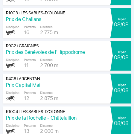
R10C3
LES SABLES-D'OLONNE
|
Prix de Challans
Départ
08/08
Discipline
Partants
Distance
16
2 775 m
R9C2
GRAIGNES
|
Prix des Bénévoles de l'Hippodrome
Départ
08/08
Discipline
Partants
Distance
11
2 700 m
R4C8
ARGENTAN
|
Prix Capital Mail
Départ
08/08
Discipline
Partants
Distance
12
2 875 m
R10C4
LES SABLES-D'OLONNE
|
Prix de la Rochelle - Châtelaillon
Départ
08/08
Discipline
Partants
Distance
13
2 000 m