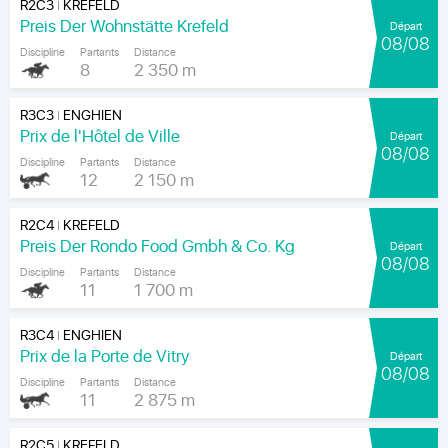
R2C3
KREFELD
|
Preis Der Wohnstätte Krefeld
Départ
08/08
Discipline
Partants
Distance
8
2 350 m
R3C3
ENGHIEN
|
Prix de l'Hôtel de Ville
Départ
08/08
Discipline
Partants
Distance
12
2 150 m
R2C4
KREFELD
|
Preis Der Rondo Food Gmbh & Co. Kg
Départ
08/08
Discipline
Partants
Distance
11
1 700 m
R3C4
ENGHIEN
|
Prix de la Porte de Vitry
Départ
08/08
Discipline
Partants
Distance
11
2 875 m
R2C5
KREFELD
|