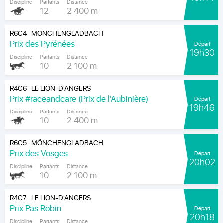
Discipline
Partants
Distance
12
2 400 m
R6C4
MÖNCHENGLADBACH
|
Prix des Pyrénées
Départ
19h30
Discipline
Partants
Distance
10
2 100 m
R4C6
LE LION-D'ANGERS
|
Prix #raceandcare (Prix de l'Aubinière)
Départ
19h46
Discipline
Partants
Distance
10
2 400 m
R6C5
MÖNCHENGLADBACH
|
Prix des Vosges
Départ
20h02
Discipline
Partants
Distance
10
2 100 m
R4C7
LE LION-D'ANGERS
|
Prix Pas Robin
Départ
20h18
Discipline
Partants
Distance