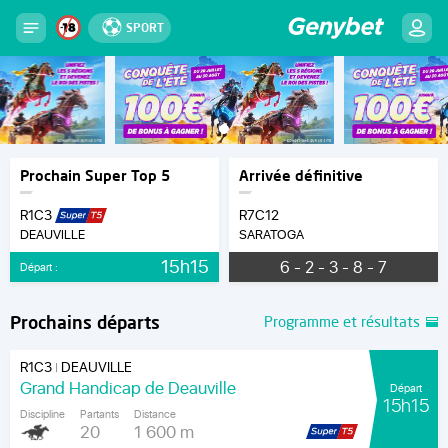
SPORT
Prochain Super Top 5
Arrivée définitive
R1C3
R7C12
DEAUVILLE
SARATOGA
15h15
6 - 2 - 3 - 8 - 7
Départ :
Prochains départs
Programme et résultats
R1C3
DEAUVILLE
|
Grand Handicap de Deauville
Départ
15h15
Discipline
Partants
Distance
20
1 600 m