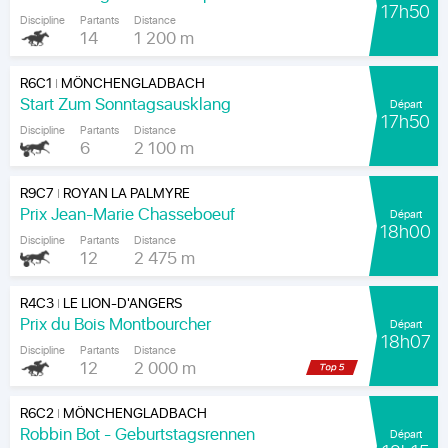
17h50
Discipline
Partants
Distance
14
1 200 m
R6C1
MÖNCHENGLADBACH
|
Start Zum Sonntagsausklang
Départ
17h50
Discipline
Partants
Distance
6
2 100 m
R9C7
ROYAN LA PALMYRE
|
Prix Jean-Marie Chasseboeuf
Départ
18h00
Discipline
Partants
Distance
12
2 475 m
R4C3
LE LION-D'ANGERS
|
Prix du Bois Montbourcher
Départ
18h07
Discipline
Partants
Distance
12
2 000 m
R6C2
MÖNCHENGLADBACH
|
Robbin Bot - Geburtstagsrennen
Départ