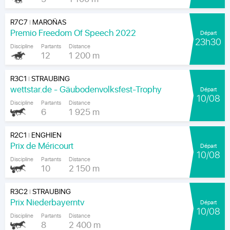
R7C7
MAROÑAS
|
Premio Freedom Of Speech 2022
Départ
23h30
Discipline
Partants
Distance
12
1 200 m
R3C1
STRAUBING
|
wettstar.de - Gäubodenvolksfest-Trophy
Départ
10/08
Discipline
Partants
Distance
6
1 925 m
R2C1
ENGHIEN
|
Prix de Méricourt
Départ
10/08
Discipline
Partants
Distance
10
2 150 m
R3C2
STRAUBING
|
Prix Niederbayerntv
Départ
10/08
Discipline
Partants
Distance
8
2 400 m