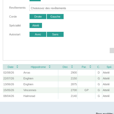
Revêtements
Corde
Droite
Gauche
Spécialité
Attelé
Autostart
Avec
Sans
Date
Hippodrome
Dist.
Par.
C.
Spé.
02/08/26
Arras
2900
D
Attelé
22/07/26
Enghien
2150
G
Attelé
13/06/26
Enghien
2875
G
Attelé
15/05/26
Vincennes
2700
GP
G
Attelé
08/04/26
Halmstad
2140
G
Attelé
Pour accéder à