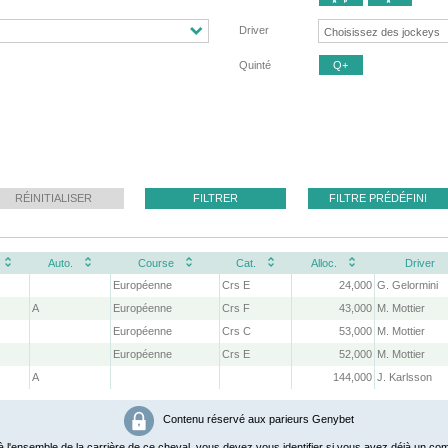
Driver
Quinté
Q+
RÉINITIALISER
FILTRER
FILTRE PRÉDÉFINI
Auto.
Course
Cat.
Alloc.
Driver
Européenne
Crs E
24,000
G. Gelormini
A
Européenne
Crs F
43,000
M. Mottier
Européenne
Crs C
53,000
M. Mottier
Européenne
Crs E
52,000
M. Mottier
A
144,000
J. Karlsson
Contenu réservé aux parieurs Genybet
 l'ensemble de la carrière de ce cheval, vous devez vous identifier si vous avez déjà un com