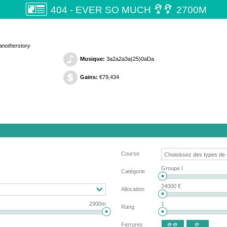

404 - EVER SO MUCH
2700M
anotherstory
Musique:
3a2a2a3a(25)0aDa
Gains:
€79,434
Course
Groupe I
Catégorie
24000 €
Allocation
2900m
1
Rang
Ferrures

