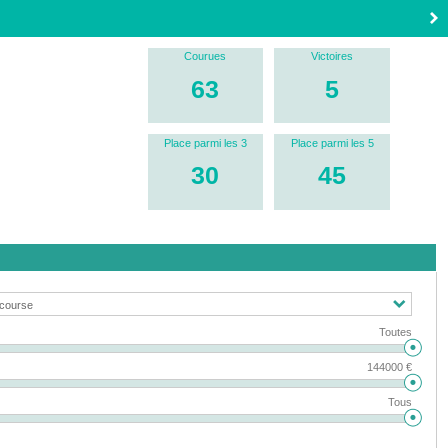
Courues
Victoires
63
5
Place parmi les 3
Place parmi les 5
30
45
Toutes
144000 €
Tous