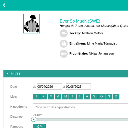
Ever So Much (SWE)
Hongre de 7 ans, Alezan, par Maharajah et Quite
Jockey:
Mathieu Mottier
Entraîneur:
Mme Maria Törnqvist
Propriétaire:
Niklas Johansson
Filtres
Date
de
à
J
F
M
A
M
J
J
A
S
O
N
D
Mois
Hippodrome
2140m
Distance
Parcours
GP