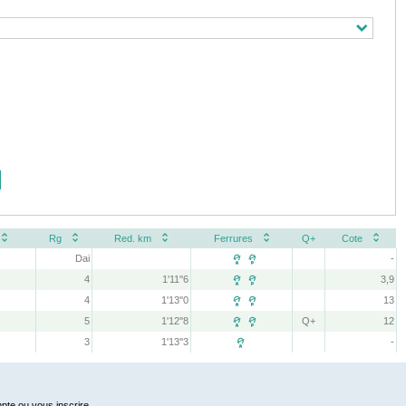
Rg
Red. km
Ferrures
Q+
Cote
Dai
-
 
4
1'11''6
3,9
 
4
1'13''0
13
 
5
1'12''8
Q+
12
 
3
1'13''3
-

pte ou vous inscrire.