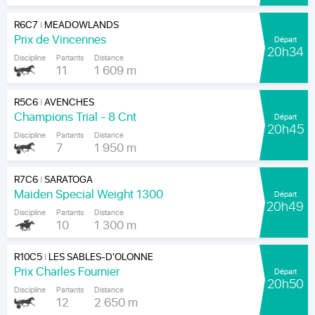
R6C7
MEADOWLANDS
|
Prix de Vincennes
Départ
20h34
Discipline
Partants
Distance
11
1 609 m
R5C6
AVENCHES
|
Champions Trial - 8 Cnt
Départ
20h45
Discipline
Partants
Distance
7
1 950 m
R7C6
SARATOGA
|
Maiden Special Weight 1300
Départ
20h49
Discipline
Partants
Distance
10
1 300 m
R10C5
LES SABLES-D'OLONNE
|
Prix Charles Fournier
Départ
20h50
Discipline
Partants
Distance
12
2 650 m