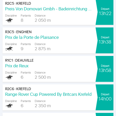
R2C5
KREFELD
|
Preis Von Domovari Gmbh - Badeinrichtung Auf Mass
Départ
13h22
Discipline
Partants
Distance
8
2 050 m
R3C5
ENGHIEN
|
Prix de la Porte de Plaisance
Départ
13h38
Discipline
Partants
Distance
9
2 875 m
R1C1
DEAUVILLE
|
Prix de Reux
Départ
13h58
Discipline
Partants
Distance
6
2 500 m
R2C6
KREFELD
|
Range Rover Cup Powered By Britcars Krefeld
Départ
14h00
Discipline
Partants
Distance
6
2 350 m