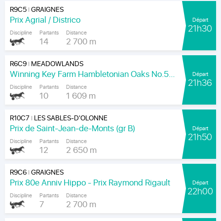
R9C5
GRAIGNES
|
Prix Agrial / Districo
Départ
21h30
Discipline
Partants
Distance
14
2 700 m
R6C9
MEADOWLANDS
|
Winning Key Farm Hambletonian Oaks No.56 - Final
Départ
21h36
Discipline
Partants
Distance
10
1 609 m
R10C7
LES SABLES-D'OLONNE
|
Prix de Saint-Jean-de-Monts (gr B)
Départ
21h50
Discipline
Partants
Distance
12
2 650 m
R9C6
GRAIGNES
|
Prix 80e Anniv Hippo - Prix Raymond Rigault
Départ
22h00
Discipline
Partants
Distance
7
2 700 m