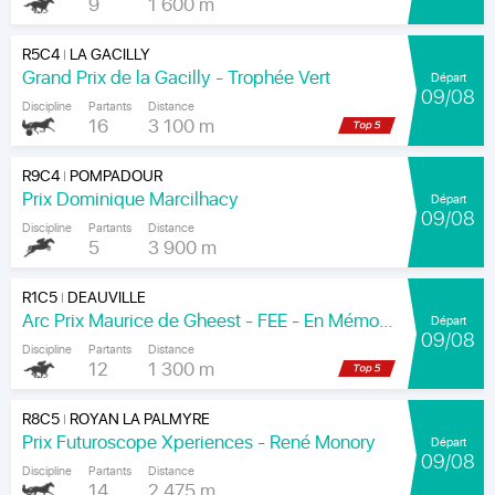
9
1 600 m
R5C4
LA GACILLY
|
Grand Prix de la Gacilly - Trophée Vert
Départ
09/08
Discipline
Partants
Distance
16
3 100 m
R9C4
POMPADOUR
|
Prix Dominique Marcilhacy
Départ
09/08
Discipline
Partants
Distance
5
3 900 m
R1C5
DEAUVILLE
|
Arc Prix Maurice de Gheest - FEE - En Mémoire de Louis Romanet
Départ
09/08
Discipline
Partants
Distance
12
1 300 m
R8C5
ROYAN LA PALMYRE
|
Prix Futuroscope Xperiences - René Monory
Départ
09/08
Discipline
Partants
Distance
14
2 475 m