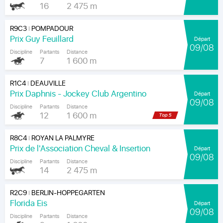
16
2 475 m
R9C3
POMPADOUR
|
Prix Guy Feuillard
Départ
09/08
Discipline
Partants
Distance
7
1 600 m
R1C4
DEAUVILLE
|
Prix Daphnis - Jockey Club Argentino
Départ
09/08
Discipline
Partants
Distance
12
1 600 m
R8C4
ROYAN LA PALMYRE
|
Prix de l'Association Cheval & Insertion
Départ
09/08
Discipline
Partants
Distance
14
2 475 m
R2C9
BERLIN-HOPPEGARTEN
|
Florida Eis
Départ
09/08
Discipline
Partants
Distance