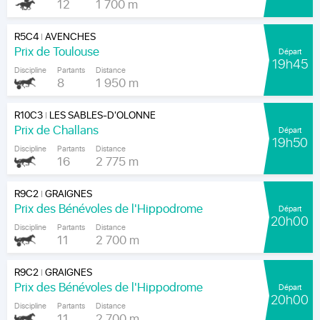
12
1 700 m
R5C4
AVENCHES
|
Prix de Toulouse
Départ
19h45
Discipline
Partants
Distance
8
1 950 m
R10C3
LES SABLES-D'OLONNE
|
Prix de Challans
Départ
19h50
Discipline
Partants
Distance
16
2 775 m
R9C2
GRAIGNES
|
Prix des Bénévoles de l'Hippodrome
Départ
20h00
Discipline
Partants
Distance
11
2 700 m
R9C2
GRAIGNES
|
Prix des Bénévoles de l'Hippodrome
Départ
20h00
Discipline
Partants
Distance
11
2 700 m