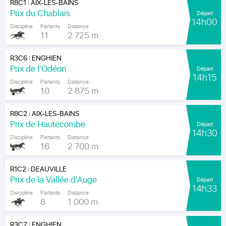
R8C1
AIX-LES-BAINS
|
Prix du Chablais
Départ
14h00
Discipline
Partants
Distance
11
2 725 m
R3C6
ENGHIEN
|
Prix de l'Odéon
Départ
14h15
Discipline
Partants
Distance
10
2 875 m
R8C2
AIX-LES-BAINS
|
Prix de Hautecombe
Départ
14h30
Discipline
Partants
Distance
16
2 700 m
R1C2
DEAUVILLE
|
Prix de la Vallée d'Auge
Départ
14h33
Discipline
Partants
Distance
8
1 000 m
R3C7
ENGHIEN
|