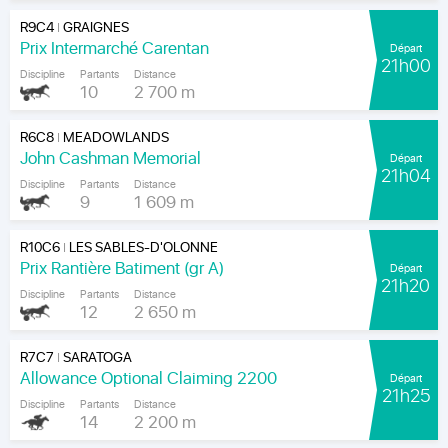
R9C4
GRAIGNES
|
Prix Intermarché Carentan
Départ
21h00
Discipline
Partants
Distance
10
2 700 m
R6C8
MEADOWLANDS
|
John Cashman Memorial
Départ
21h04
Discipline
Partants
Distance
9
1 609 m
R10C6
LES SABLES-D'OLONNE
|
Prix Rantière Batiment (gr A)
Départ
21h20
Discipline
Partants
Distance
12
2 650 m
R7C7
SARATOGA
|
Allowance Optional Claiming 2200
Départ
21h25
Discipline
Partants
Distance
14
2 200 m