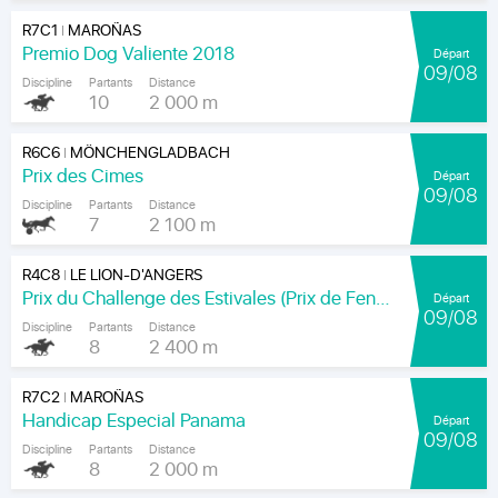
R7C1
MAROÑAS
|
Premio Dog Valiente 2018
Départ
09/08
Discipline
Partants
Distance
10
2 000 m
R6C6
MÖNCHENGLADBACH
|
Prix des Cimes
Départ
09/08
Discipline
Partants
Distance
7
2 100 m
R4C8
LE LION-D'ANGERS
|
Prix du Challenge des Estivales (Prix de Feneu)
Départ
09/08
Discipline
Partants
Distance
8
2 400 m
R7C2
MAROÑAS
|
Handicap Especial Panama
Départ
09/08
Discipline
Partants
Distance
8
2 000 m