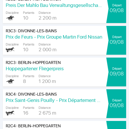
Preis Der Mahlo Bau Verwaltungsgesellschaft Mbh
Départ
09/08
Discipline
Partants
Distance
10
2 200 m
R3C3
DIVONNE-LES-BAINS
|
Prix de Feurs - Prix Groupe Martin Ford Nissan
Départ
09/08
Discipline
Partants
Distance
10
2 000 m
R2C3
BERLIN-HOPPEGARTEN
|
Hoppegartener Fliegerpreis
Départ
09/08
Discipline
Partants
Distance
8
1 200 m
R3C4
DIVONNE-LES-BAINS
|
Prix Saint-Genis Pouilly - Prix Département Ain
Départ
09/08
Discipline
Partants
Distance
16
2 675 m
R2C4
BERLIN-HOPPEGARTEN
|