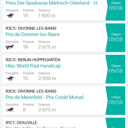
Preis Der Sparkasse Märkisch-Oderland - Hkjc World Pool Trophy
Départ
09/08
Discipline
Partants
Distance
14
1 600 m
R3C5
DIVONNE-LES-BAINS
|
Prix de Divonne-les-Bains
Départ
09/08
Discipline
Partants
Distance
16
2 675 m
R2C5
BERLIN-HOPPEGARTEN
|
Hkjc World Pool Handicap
Départ
09/08
Discipline
Partants
Distance
15
2 000 m
R3C6
DIVONNE-LES-BAINS
|
Prix de Maienfeld - Prix Crédit Mutuel
Départ
09/08
Discipline
Partants
Distance
8
2 675 m
R1C1
DEAUVILLE
|