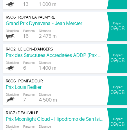
13
1 000 m
R9C6
ROYAN LA PALMYRE
|
Grand Prix Dynavena - Jean Mercier
Départ
09/08
Discipline
Partants
Distance
16
2 475 m
R4C2
LE LION-D'ANGERS
|
Prix des Structures Accreditées ADDP (Prix Léon Carabin)
Départ
09/08
Discipline
Partants
Distance
6
1 400 m
R8C6
POMPADOUR
|
Prix Louis Reillier
Départ
09/08
Discipline
Partants
Distance
7
4 500 m
R1C7
DEAUVILLE
|
Prix Moonlight Cloud - Hipodromo de San Isidro
Départ
09/08
Discipline
Partants
Distance