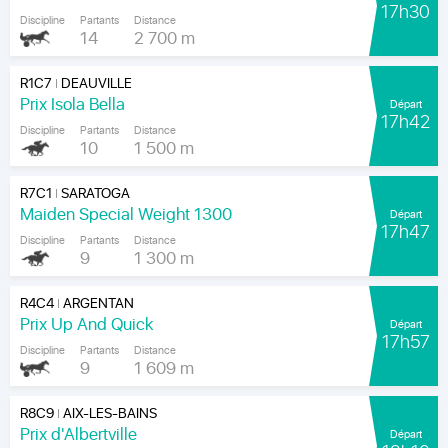
17h30
Discipline
Partants
Distance
14
2 700 m
R1C7
DEAUVILLE
|
Prix Isola Bella
Départ
17h42
Discipline
Partants
Distance
10
1 500 m
R7C1
SARATOGA
|
Maiden Special Weight 1300
Départ
17h47
Discipline
Partants
Distance
9
1 300 m
R4C4
ARGENTAN
|
Prix Up And Quick
Départ
17h57
Discipline
Partants
Distance
9
1 609 m
R8C9
AIX-LES-BAINS
|
Prix d'Albertville
Départ