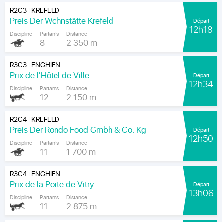
R2C3
KREFELD
|
Preis Der Wohnstätte Krefeld
Départ
12h18
Discipline
Partants
Distance
8
2 350 m
R3C3
ENGHIEN
|
Prix de l'Hôtel de Ville
Départ
12h34
Discipline
Partants
Distance
12
2 150 m
R2C4
KREFELD
|
Preis Der Rondo Food Gmbh & Co. Kg
Départ
12h50
Discipline
Partants
Distance
11
1 700 m
R3C4
ENGHIEN
|
Prix de la Porte de Vitry
Départ
13h06
Discipline
Partants
Distance
11
2 875 m