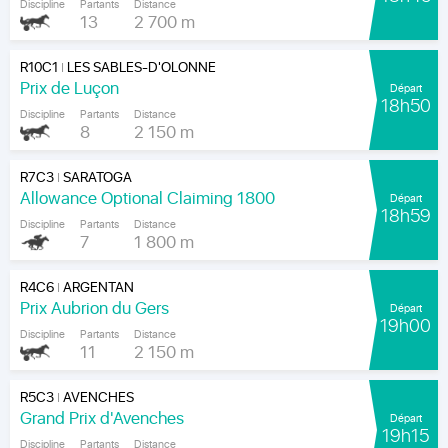
Discipline
Partants
Distance
13
2 700 m
R10C1
LES SABLES-D'OLONNE
|
Prix de Luçon
Départ
18h50
Discipline
Partants
Distance
8
2 150 m
R7C3
SARATOGA
|
Allowance Optional Claiming 1800
Départ
18h59
Discipline
Partants
Distance
7
1 800 m
R4C6
ARGENTAN
|
Prix Aubrion du Gers
Départ
19h00
Discipline
Partants
Distance
11
2 150 m
R5C3
AVENCHES
|
Grand Prix d'Avenches
Départ
19h15
Discipline
Partants
Distance