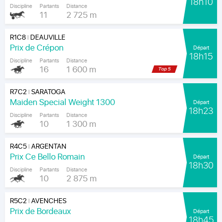
18h10
Discipline
Partants
Distance
11
2 725 m
R1C8
DEAUVILLE
|
Prix de Crépon
Départ
18h15
Discipline
Partants
Distance
16
1 600 m
R7C2
SARATOGA
|
Maiden Special Weight 1300
Départ
18h23
Discipline
Partants
Distance
10
1 300 m
R4C5
ARGENTAN
|
Prix Ce Bello Romain
Départ
18h30
Discipline
Partants
Distance
10
2 875 m
R5C2
AVENCHES
|
Prix de Bordeaux
Départ
18h45