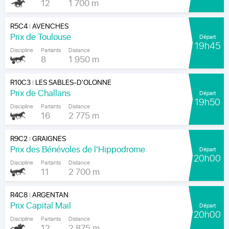
12
1 700 m
R5C4
AVENCHES
|
Prix de Toulouse
Départ
19h45
Discipline
Partants
Distance
8
1 950 m
R10C3
LES SABLES-D'OLONNE
|
Prix de Challans
Départ
19h50
Discipline
Partants
Distance
16
2 775 m
R9C2
GRAIGNES
|
Prix des Bénévoles de l'Hippodrome
Départ
20h00
Discipline
Partants
Distance
11
2 700 m
R4C8
ARGENTAN
|
Prix Capital Mail
Départ
20h00
Discipline
Partants
Distance
12
2 875 m