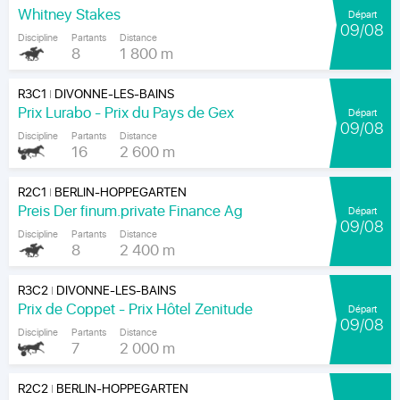
Whitney Stakes
Départ
09/08
Discipline
Partants
Distance
8
1 800 m
R3C1
DIVONNE-LES-BAINS
|
Prix Lurabo - Prix du Pays de Gex
Départ
09/08
Discipline
Partants
Distance
16
2 600 m
R2C1
BERLIN-HOPPEGARTEN
|
Preis Der finum.private Finance Ag
Départ
09/08
Discipline
Partants
Distance
8
2 400 m
R3C2
DIVONNE-LES-BAINS
|
Prix de Coppet - Prix Hôtel Zenitude
Départ
09/08
Discipline
Partants
Distance
7
2 000 m
R2C2
BERLIN-HOPPEGARTEN
|