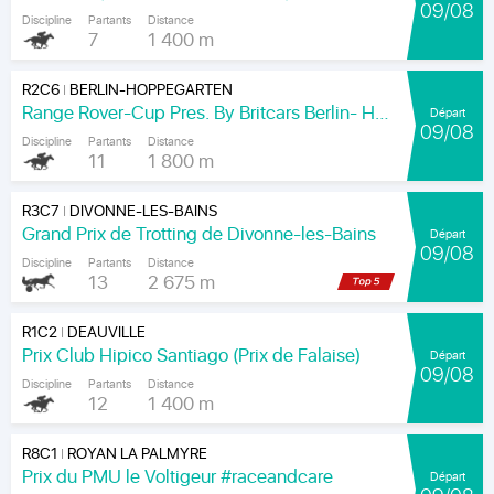
09/08
Discipline
Partants
Distance
7
1 400 m
R2C6
BERLIN-HOPPEGARTEN
|
Range Rover-Cup Pres. By Britcars Berlin- Hoppegartener Stutenp.
Départ
09/08
Discipline
Partants
Distance
11
1 800 m
R3C7
DIVONNE-LES-BAINS
|
Grand Prix de Trotting de Divonne-les-Bains
Départ
09/08
Discipline
Partants
Distance
13
2 675 m
R1C2
DEAUVILLE
|
Prix Club Hipico Santiago (Prix de Falaise)
Départ
09/08
Discipline
Partants
Distance
12
1 400 m
R8C1
ROYAN LA PALMYRE
|
Prix du PMU le Voltigeur #raceandcare
Départ