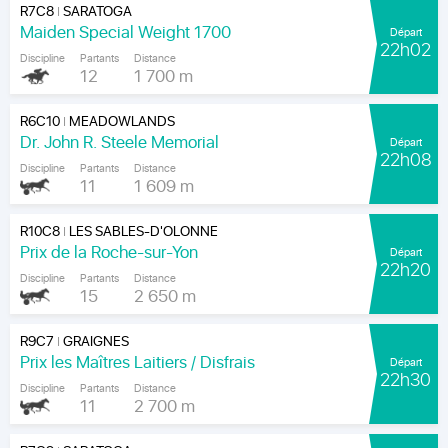
R7C8
SARATOGA
|
Maiden Special Weight 1700
Départ
22h02
Discipline
Partants
Distance
12
1 700 m
R6C10
MEADOWLANDS
|
Dr. John R. Steele Memorial
Départ
22h08
Discipline
Partants
Distance
11
1 609 m
R10C8
LES SABLES-D'OLONNE
|
Prix de la Roche-sur-Yon
Départ
22h20
Discipline
Partants
Distance
15
2 650 m
R9C7
GRAIGNES
|
Prix les Maîtres Laitiers / Disfrais
Départ
22h30
Discipline
Partants
Distance
11
2 700 m