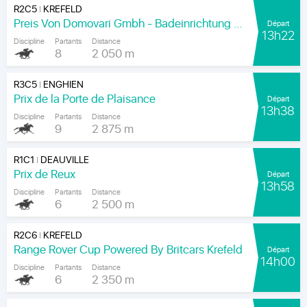
R2C5
KREFELD
|
Preis Von Domovari Gmbh - Badeinrichtung Auf Mass
Départ
13h22
Discipline
Partants
Distance
8
2 050 m
R3C5
ENGHIEN
|
Prix de la Porte de Plaisance
Départ
13h38
Discipline
Partants
Distance
9
2 875 m
R1C1
DEAUVILLE
|
Prix de Reux
Départ
13h58
Discipline
Partants
Distance
6
2 500 m
R2C6
KREFELD
|
Range Rover Cup Powered By Britcars Krefeld
Départ
14h00
Discipline
Partants
Distance
6
2 350 m