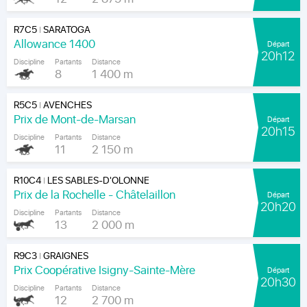
R7C5
SARATOGA
|
Allowance 1400
Départ
20h12
Discipline
Partants
Distance
8
1 400 m
R5C5
AVENCHES
|
Prix de Mont-de-Marsan
Départ
20h15
Discipline
Partants
Distance
11
2 150 m
R10C4
LES SABLES-D'OLONNE
|
Prix de la Rochelle - Châtelaillon
Départ
20h20
Discipline
Partants
Distance
13
2 000 m
R9C3
GRAIGNES
|
Prix Coopérative Isigny-Sainte-Mère
Départ
20h30
Discipline
Partants
Distance
12
2 700 m