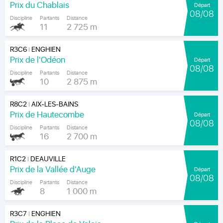
Prix du Chablais
Départ
08/08
Discipline
Partants
Distance
11
2 725 m
R3C6
ENGHIEN
|
Prix de l'Odéon
Départ
08/08
Discipline
Partants
Distance
10
2 875 m
R8C2
AIX-LES-BAINS
|
Prix de Hautecombe
Départ
08/08
Discipline
Partants
Distance
16
2 700 m
R1C2
DEAUVILLE
|
Prix de la Vallée d'Auge
Départ
08/08
Discipline
Partants
Distance
8
1 000 m
R3C7
ENGHIEN
|