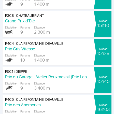
9
1 400 m
R3C8
CHÂTEAUBRIANT
|
Grand Prix d'Eté
Départ
15h10
Discipline
Partants
Distance
9
2 300 m
R4C4
CLAIREFONTAINE-DEAUVILLE
|
Prix Gris Vitesse
Départ
15h28
Discipline
Partants
Distance
10
1 400 m
R5C1
DIEPPE
|
Prix du Garage l'Atelier Rouxmesnil (Prix Lands End)
Départ
15h45
Discipline
Partants
Distance
9
3 400 m
R4C5
CLAIREFONTAINE-DEAUVILLE
|
Prix des Anemones
Départ
16h03
Discipline
Partants
Distance