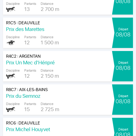
08/08
Discipline
Partants
Distance
13
2 700 m
R1C5
DEAUVILLE
|
Prix des Marettes
Départ
08/08
Discipline
Partants
Distance
12
1 500 m
R4C2
ARGENTAN
|
Prix Un Mec d'Héripré
Départ
08/08
Discipline
Partants
Distance
12
2 150 m
R8C7
AIX-LES-BAINS
|
Prix du Semnoz
Départ
08/08
Discipline
Partants
Distance
15
2 725 m
R1C6
DEAUVILLE
|
Prix Michel Houyvet
Départ
08/08