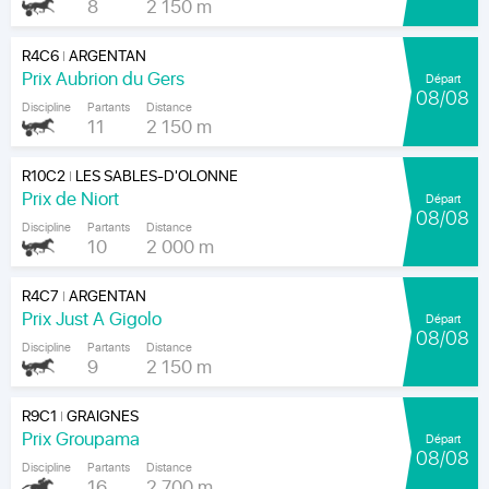
8
2 150 m
R4C6
ARGENTAN
|
Prix Aubrion du Gers
Départ
08/08
Discipline
Partants
Distance
11
2 150 m
R10C2
LES SABLES-D'OLONNE
|
Prix de Niort
Départ
08/08
Discipline
Partants
Distance
10
2 000 m
R4C7
ARGENTAN
|
Prix Just A Gigolo
Départ
08/08
Discipline
Partants
Distance
9
2 150 m
R9C1
GRAIGNES
|
Prix Groupama
Départ
08/08
Discipline
Partants
Distance
16
2 700 m