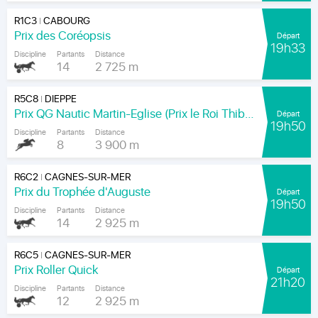
R1C3
CABOURG
|
Prix des Coréopsis
Départ
19h33
Discipline
Partants
Distance
14
2 725 m
R5C8
DIEPPE
|
Prix QG Nautic Martin-Eglise (Prix le Roi Thibault)
Départ
19h50
Discipline
Partants
Distance
8
3 900 m
R6C2
CAGNES-SUR-MER
|
Prix du Trophée d'Auguste
Départ
19h50
Discipline
Partants
Distance
14
2 925 m
R6C5
CAGNES-SUR-MER
|
Prix Roller Quick
Départ
21h20
Discipline
Partants
Distance
12
2 925 m