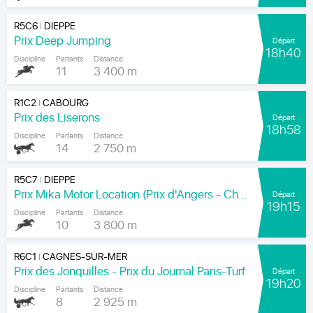
R5C6
DIEPPE
|
Prix Deep Jumping
Départ
18h40
Discipline
Partants
Distance
11
3 400 m
R1C2
CABOURG
|
Prix des Liserons
Départ
18h58
Discipline
Partants
Distance
14
2 750 m
R5C7
DIEPPE
|
Prix Mika Motor Location (Prix d'Angers - Chamionnat Paris-Turf des Apprentis-Jeunes-Jockeys)
Départ
19h15
Discipline
Partants
Distance
10
3 800 m
R6C1
CAGNES-SUR-MER
|
Prix des Jonquilles - Prix du Journal Paris-Turf
Départ
19h20
Discipline
Partants
Distance
8
2 925 m