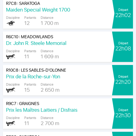
R7C8
SARATOGA
|
Maiden Special Weight 1700
Départ
22h02
Discipline
Partants
Distance
12
1 700 m
R6C10
MEADOWLANDS
|
Dr. John R. Steele Memorial
Départ
22h08
Discipline
Partants
Distance
11
1 609 m
R10C8
LES SABLES-D'OLONNE
|
Prix de la Roche-sur-Yon
Départ
22h20
Discipline
Partants
Distance
15
2 650 m
R9C7
GRAIGNES
|
Prix les Maîtres Laitiers / Disfrais
Départ
22h30
Discipline
Partants
Distance
11
2 700 m