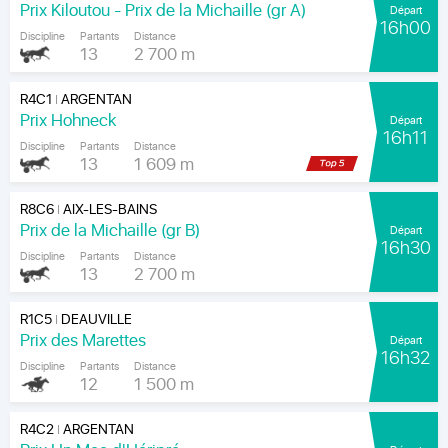
Prix Kiloutou - Prix de la Michaille (gr A)
Départ
16h00
Discipline
Partants
Distance
13
2 700 m
R4C1
ARGENTAN
|
Prix Hohneck
Départ
16h11
Discipline
Partants
Distance
13
1 609 m
R8C6
AIX-LES-BAINS
|
Prix de la Michaille (gr B)
Départ
16h30
Discipline
Partants
Distance
13
2 700 m
R1C5
DEAUVILLE
|
Prix des Marettes
Départ
16h32
Discipline
Partants
Distance
12
1 500 m
R4C2
ARGENTAN
|