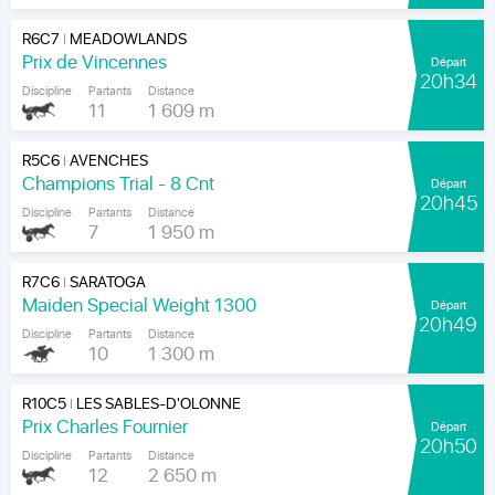
R6C7
MEADOWLANDS
|
Prix de Vincennes
Départ
20h34
Discipline
Partants
Distance
11
1 609 m
R5C6
AVENCHES
|
Champions Trial - 8 Cnt
Départ
20h45
Discipline
Partants
Distance
7
1 950 m
R7C6
SARATOGA
|
Maiden Special Weight 1300
Départ
20h49
Discipline
Partants
Distance
10
1 300 m
R10C5
LES SABLES-D'OLONNE
|
Prix Charles Fournier
Départ
20h50
Discipline
Partants
Distance
12
2 650 m