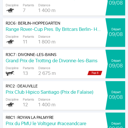
09/08
Discipline
Partants
Distance
7
1 400 m
R2C6
BERLIN-HOPPEGARTEN
|
Range Rover-Cup Pres. By Britcars Berlin- Hoppegartener Stutenp.
Départ
09/08
Discipline
Partants
Distance
11
1 800 m
R3C7
DIVONNE-LES-BAINS
|
Grand Prix de Trotting de Divonne-les-Bains
Départ
09/08
Discipline
Partants
Distance
13
2 675 m
R1C2
DEAUVILLE
|
Prix Club Hipico Santiago (Prix de Falaise)
Départ
09/08
Discipline
Partants
Distance
12
1 400 m
R8C1
ROYAN LA PALMYRE
|
Prix du PMU le Voltigeur #raceandcare
Départ