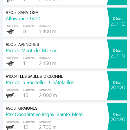
R7C5
SARATOGA
|
Allowance 1400
Départ
20h12
Discipline
Partants
Distance
8
1 400 m
R5C5
AVENCHES
|
Prix de Mont-de-Marsan
Départ
20h15
Discipline
Partants
Distance
11
2 150 m
R10C4
LES SABLES-D'OLONNE
|
Prix de la Rochelle - Châtelaillon
Départ
20h20
Discipline
Partants
Distance
13
2 000 m
R9C3
GRAIGNES
|
Prix Coopérative Isigny-Sainte-Mère
Départ
20h30
Discipline
Partants
Distance
12
2 700 m