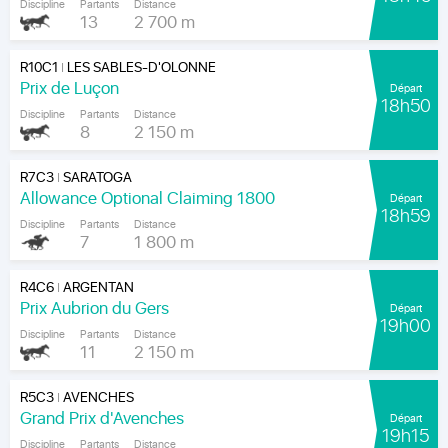
Discipline
Partants
Distance
13
2 700 m
R10C1
LES SABLES-D'OLONNE
|
Prix de Luçon
Départ
18h50
Discipline
Partants
Distance
8
2 150 m
R7C3
SARATOGA
|
Allowance Optional Claiming 1800
Départ
18h59
Discipline
Partants
Distance
7
1 800 m
R4C6
ARGENTAN
|
Prix Aubrion du Gers
Départ
19h00
Discipline
Partants
Distance
11
2 150 m
R5C3
AVENCHES
|
Grand Prix d'Avenches
Départ
19h15
Discipline
Partants
Distance