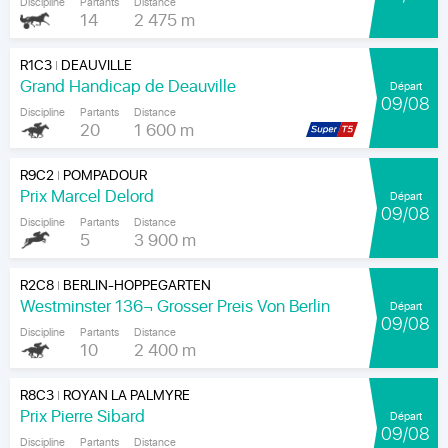
Discipline
Partants
Distance
14
2 475 m
R1C3
DEAUVILLE
|
Grand Handicap de Deauville
Départ
09/08
Discipline
Partants
Distance
20
1 600 m
R9C2
POMPADOUR
|
Prix Marcel Delord
Départ
09/08
Discipline
Partants
Distance
5
3 900 m
R2C8
BERLIN-HOPPEGARTEN
|
Westminster 136¬ Grosser Preis Von Berlin
Départ
09/08
Discipline
Partants
Distance
10
2 400 m
R8C3
ROYAN LA PALMYRE
|
Prix Pierre Sibard
Départ
09/08
Discipline
Partants
Distance