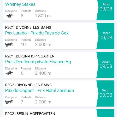
Whitney Stakes
Départ
09/08
Discipline
Partants
Distance
8
1 800 m
R3C1
DIVONNE-LES-BAINS
|
Prix Lurabo - Prix du Pays de Gex
Départ
09/08
Discipline
Partants
Distance
16
2 600 m
R2C1
BERLIN-HOPPEGARTEN
|
Preis Der finum.private Finance Ag
Départ
09/08
Discipline
Partants
Distance
8
2 400 m
R3C2
DIVONNE-LES-BAINS
|
Prix de Coppet - Prix Hôtel Zenitude
Départ
09/08
Discipline
Partants
Distance
7
2 000 m
R2C2
BERLIN-HOPPEGARTEN
|