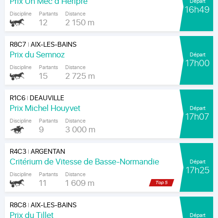
Prix Un Mec d'Héripré
Départ
16h49
Discipline
Partants
Distance
12
2 150 m
R8C7
AIX-LES-BAINS
|
Prix du Semnoz
Départ
17h00
Discipline
Partants
Distance
15
2 725 m
R1C6
DEAUVILLE
|
Prix Michel Houyvet
Départ
17h07
Discipline
Partants
Distance
9
3 000 m
R4C3
ARGENTAN
|
Critérium de Vitesse de Basse-Normandie
Départ
17h25
Discipline
Partants
Distance
11
1 609 m
R8C8
AIX-LES-BAINS
|
Prix du Tillet
Départ