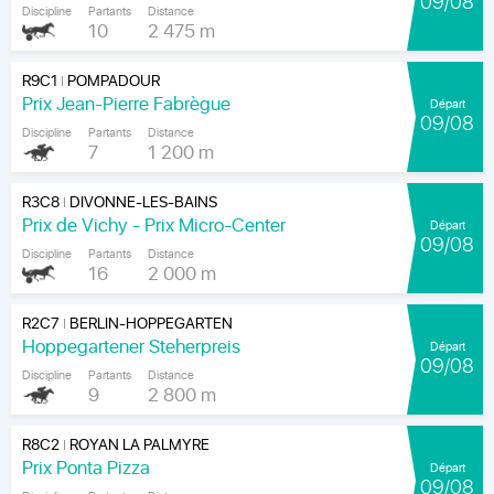
09/08
Discipline
Partants
Distance
10
2 475 m
R9C1
POMPADOUR
|
Prix Jean-Pierre Fabrègue
Départ
09/08
Discipline
Partants
Distance
7
1 200 m
R3C8
DIVONNE-LES-BAINS
|
Prix de Vichy - Prix Micro-Center
Départ
09/08
Discipline
Partants
Distance
16
2 000 m
R2C7
BERLIN-HOPPEGARTEN
|
Hoppegartener Steherpreis
Départ
09/08
Discipline
Partants
Distance
9
2 800 m
R8C2
ROYAN LA PALMYRE
|
Prix Ponta Pizza
Départ
09/08