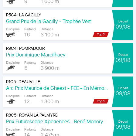
9
1 600 m
R5C4
LA GACILLY
|
Grand Prix de la Gacilly - Trophée Vert
Départ
09/08
Discipline
Partants
Distance
16
3 100 m
R9C4
POMPADOUR
|
Prix Dominique Marcilhacy
Départ
09/08
Discipline
Partants
Distance
5
3 900 m
R1C5
DEAUVILLE
|
Arc Prix Maurice de Gheest - FEE - En Mémoire de Louis Romanet
Départ
09/08
Discipline
Partants
Distance
12
1 300 m
R8C5
ROYAN LA PALMYRE
|
Prix Futuroscope Xperiences - René Monory
Départ
09/08
Discipline
Partants
Distance
14
2 475 m