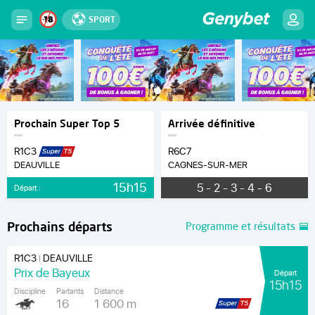
SPORT
Prochain Super Top 5
Arrivée définitive
R1C3
R6C7
DEAUVILLE
CAGNES-SUR-MER
15h15
5 - 2 - 3 - 4 - 6
Départ :
Prochains départs
Programme et résultats
R1C3
DEAUVILLE
|
Prix de Bayeux
Départ
15h15
Discipline
Partants
Distance
16
1 600 m