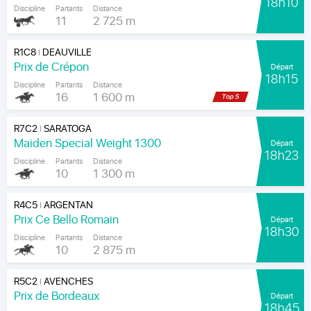
18h10
Discipline
Partants
Distance
11
2 725 m
R1C8
DEAUVILLE
|
Prix de Crépon
Départ
18h15
Discipline
Partants
Distance
16
1 600 m
R7C2
SARATOGA
|
Maiden Special Weight 1300
Départ
18h23
Discipline
Partants
Distance
10
1 300 m
R4C5
ARGENTAN
|
Prix Ce Bello Romain
Départ
18h30
Discipline
Partants
Distance
10
2 875 m
R5C2
AVENCHES
|
Prix de Bordeaux
Départ
18h45