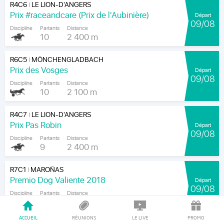
R4C6
LE LION-D'ANGERS
|
Prix #raceandcare (Prix de l'Aubinière)
Départ
09/08
Discipline
Partants
Distance
10
2 400 m
R6C5
MÖNCHENGLADBACH
|
Prix des Vosges
Départ
09/08
Discipline
Partants
Distance
10
2 100 m
R4C7
LE LION-D'ANGERS
|
Prix Pas Robin
Départ
09/08
Discipline
Partants
Distance
9
2 400 m
R7C1
MAROÑAS
|
Premio Dog Valiente 2018
Départ
09/08
Discipline
Partants
Distance
10
2 000 m
ACCUEIL
RÉUNIONS
LE LIVE
PROMO