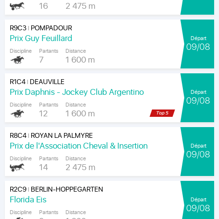
16
2 475 m
R9C3
POMPADOUR
|
Prix Guy Feuillard
Départ
09/08
Discipline
Partants
Distance
7
1 600 m
R1C4
DEAUVILLE
|
Prix Daphnis - Jockey Club Argentino
Départ
09/08
Discipline
Partants
Distance
12
1 600 m
R8C4
ROYAN LA PALMYRE
|
Prix de l'Association Cheval & Insertion
Départ
09/08
Discipline
Partants
Distance
14
2 475 m
R2C9
BERLIN-HOPPEGARTEN
|
Florida Eis
Départ
09/08
Discipline
Partants
Distance