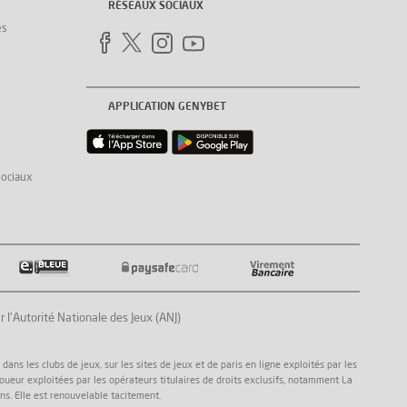
RÉSEAUX SOCIAUX
es
APPLICATION GENYBET
sociaux
Autorité Nationale des Jeux (ANJ)
ns les clubs de jeux, sur les sites de jeux et de paris en ligne exploités par les
joueur exploitées par les opérateurs titulaires de droits exclusifs, notamment La
ns. Elle est renouvelable tacitement.