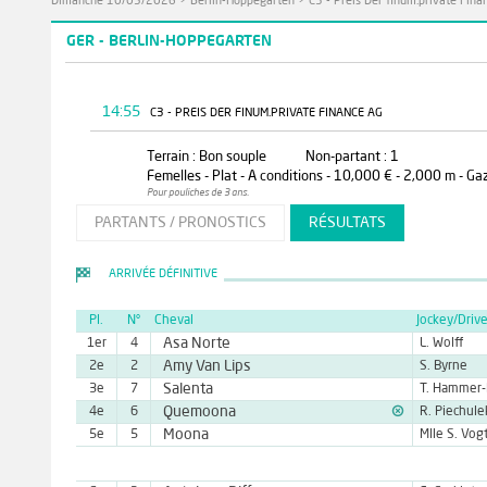
Dimanche 10/05/2026
>
Berlin-Hoppegarten
>
C3 - Preis Der finum.private Fina
GER - BERLIN-HOPPEGARTEN
14:55
C3 - PREIS DER FINUM.PRIVATE FINANCE AG
Terrain : Bon souple
Non-partant : 1
Femelles - Plat - A conditions - 10,000 € - 2,000 m - Gaz
Pour pouliches de 3 ans.
PARTANTS / PRONOSTICS
RÉSULTATS
ARRIVÉE DÉFINITIVE
Pl.
N°
Cheval
Jockey/Drive
Asa Norte
1er
4
L. Wolff
Amy Van Lips
2e
2
S. Byrne
Salenta
3e
7

Quemoona
4e
6
R. Piechule
Moona
5e
5
Mlle S. Vog