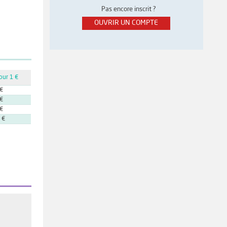
Pas encore inscrit ?
OUVRIR UN COMPTE
our 1 €
 €
 €
 €
 €