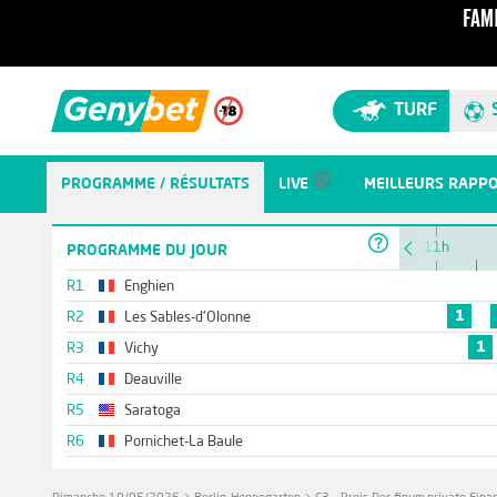
TURF
PROGRAMME / RÉSULTATS
LIVE
MEILLEURS RAPP
11h
PROGRAMME DU JOUR
R1
Enghien
1
R2
Les Sables-d'Olonne
1
R3
Vichy
R4
Deauville
R5
Saratoga
R6
Pornichet-La Baule