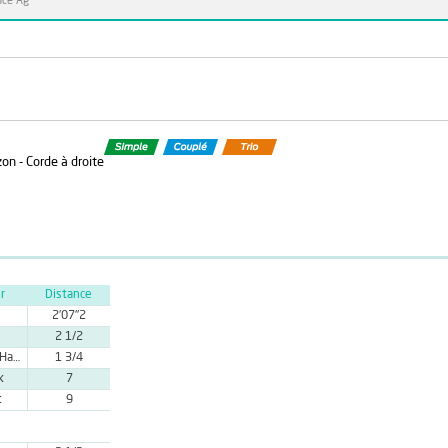
nce Ag
on - Corde à droite
r
Distance
2'07''2
2 1/2
T. Hammer-Hansen
1 3/4
k
7
t
9