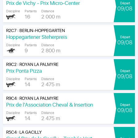
Prix de Vichy - Prix Micro-Center
Départ
09/08
Discipline
Partants
Distance
16
2 000 m
R2C7
BERLIN-HOPPEGARTEN
|
Hoppegartener Steherpreis
Départ
09/08
Discipline
Partants
Distance
9
2 800 m
R9C2
ROYAN LA PALMYRE
|
Prix Ponta Pizza
Départ
09/08
Discipline
Partants
Distance
14
2 475 m
R9C4
ROYAN LA PALMYRE
|
Prix de l'Association Cheval & Insertion
Départ
09/08
Discipline
Partants
Distance
14
2 475 m
R5C4
LA GACILLY
|