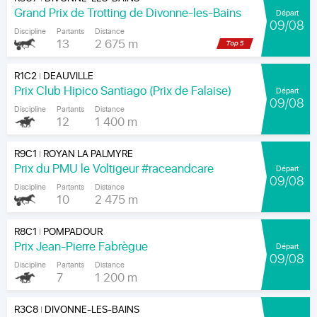
Grand Prix de Trotting de Divonne-les-Bains
Départ
09/08
Discipline
Partants
Distance
13
2 675 m
R1C2
DEAUVILLE
|
Prix Club Hipico Santiago (Prix de Falaise)
Départ
09/08
Discipline
Partants
Distance
12
1 400 m
R9C1
ROYAN LA PALMYRE
|
Prix du PMU le Voltigeur #raceandcare
Départ
09/08
Discipline
Partants
Distance
10
2 475 m
R8C1
POMPADOUR
|
Prix Jean-Pierre Fabrègue
Départ
09/08
Discipline
Partants
Distance
7
1 200 m
R3C8
DIVONNE-LES-BAINS
|