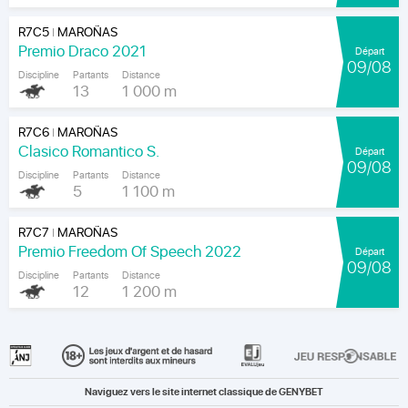
R7C5
MAROÑAS
|
Premio Draco 2021
Départ
09/08
Discipline
Partants
Distance
13
1 000 m
R7C6
MAROÑAS
|
Clasico Romantico S.
Départ
09/08
Discipline
Partants
Distance
5
1 100 m
R7C7
MAROÑAS
|
Premio Freedom Of Speech 2022
Départ
09/08
Discipline
Partants
Distance
12
1 200 m
Naviguez vers le site internet classique de GENYBET