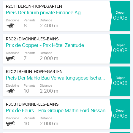
R2C1
BERLIN-HOPPEGARTEN
|
Preis Der finum.private Finance Ag
Départ
09/08
Discipline
Partants
Distance
8
2 400 m
R3C2
DIVONNE-LES-BAINS
|
Prix de Coppet - Prix Hôtel Zenitude
Départ
09/08
Discipline
Partants
Distance
7
2 000 m
R2C2
BERLIN-HOPPEGARTEN
|
Preis Der Mahlo Bau Verwaltungsgesellschaft Mbh
Départ
09/08
Discipline
Partants
Distance
10
2 200 m
R3C3
DIVONNE-LES-BAINS
|
Prix de Feurs - Prix Groupe Martin Ford Nissan
Départ
09/08
Discipline
Partants
Distance
10
2 000 m