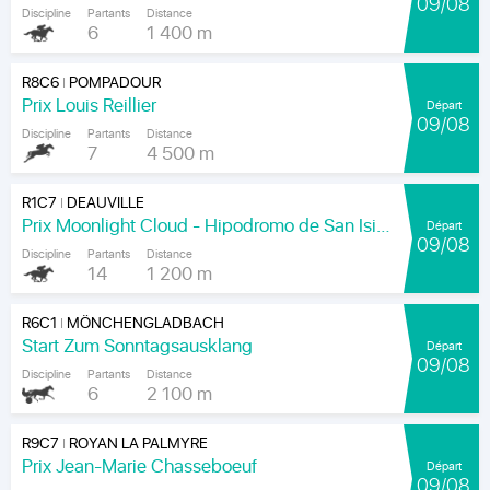
09/08
Discipline
Partants
Distance
6
1 400 m
R8C6
POMPADOUR
|
Prix Louis Reillier
Départ
09/08
Discipline
Partants
Distance
7
4 500 m
R1C7
DEAUVILLE
|
Prix Moonlight Cloud - Hipodromo de San Isidro
Départ
09/08
Discipline
Partants
Distance
14
1 200 m
R6C1
MÖNCHENGLADBACH
|
Start Zum Sonntagsausklang
Départ
09/08
Discipline
Partants
Distance
6
2 100 m
R9C7
ROYAN LA PALMYRE
|
Prix Jean-Marie Chasseboeuf
Départ
09/08