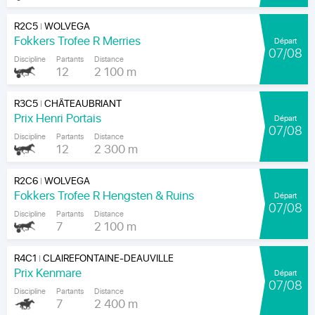
R2C5
WOLVEGA
|
Fokkers Trofee R Merries
Départ
07/08
Discipline
Partants
Distance
12
2 100 m
R3C5
CHÂTEAUBRIANT
|
Prix Henri Portais
Départ
07/08
Discipline
Partants
Distance
12
2 300 m
R2C6
WOLVEGA
|
Fokkers Trofee R Hengsten & Ruins
Départ
07/08
Discipline
Partants
Distance
7
2 100 m
R4C1
CLAIREFONTAINE-DEAUVILLE
|
Prix Kenmare
Départ
07/08
Discipline
Partants
Distance
7
2 400 m