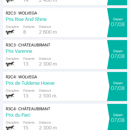
14
2 400 m
R2C3
WOLVEGA
|
Prix Rise And Shine
Départ
07/08
Discipline
Partants
Distance
8
2 600 m
R3C3
CHÂTEAUBRIANT
|
Prix Varenne
Départ
07/08
Discipline
Partants
Distance
13
2 300 m
R2C4
WOLVEGA
|
Prix de Tulderse Hoeve
Départ
07/08
Discipline
Partants
Distance
13
2 100 m
R3C4
CHÂTEAUBRIANT
|
Prix du Parc
Départ
07/08
Discipline
Partants
Distance
15
2 300 m