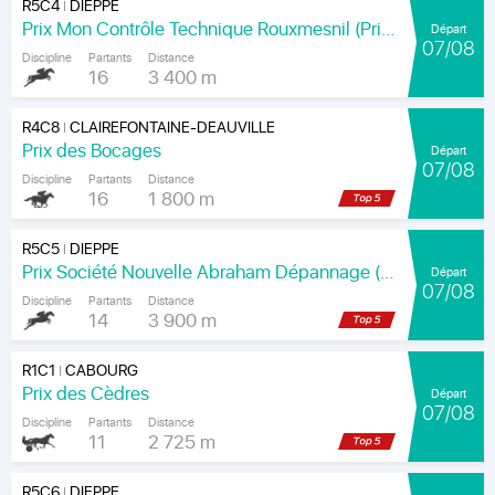
R5C4
DIEPPE
|
Prix Mon Contrôle Technique Rouxmesnil (Prix Jean de la Rochefoucauld)
Départ
07/08
Discipline
Partants
Distance
16
3 400 m
R4C8
CLAIREFONTAINE-DEAUVILLE
|
Prix des Bocages
Départ
07/08
Discipline
Partants
Distance
16
1 800 m
R5C5
DIEPPE
|
Prix Société Nouvelle Abraham Dépannage (Prix Arenice)
Départ
07/08
Discipline
Partants
Distance
14
3 900 m
R1C1
CABOURG
|
Prix des Cèdres
Départ
07/08
Discipline
Partants
Distance
11
2 725 m
R5C6
DIEPPE
|