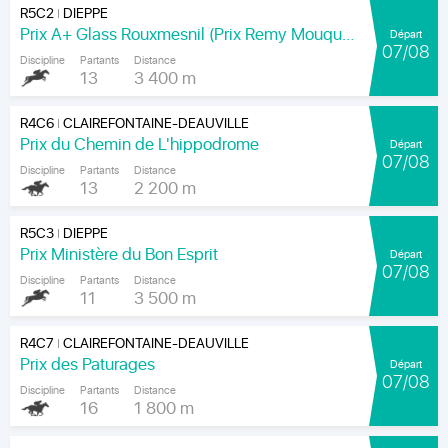
R5C2
DIEPPE
|
Prix A+ Glass Rouxmesnil (Prix Remy Mouquet)
Départ
07/08
Discipline
Partants
Distance
13
3 400 m
R4C6
CLAIREFONTAINE-DEAUVILLE
|
Prix du Chemin de L'hippodrome
Départ
07/08
Discipline
Partants
Distance
13
2 200 m
R5C3
DIEPPE
|
Prix Ministère du Bon Esprit
Départ
07/08
Discipline
Partants
Distance
11
3 500 m
R4C7
CLAIREFONTAINE-DEAUVILLE
|
Prix des Paturages
Départ
07/08
Discipline
Partants
Distance
16
1 800 m