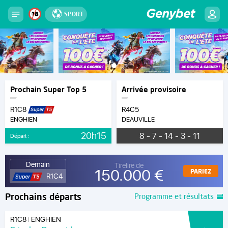
SPORT
Prochain Super Top 5
Arrivée provisoire
R1C8
R4C5
ENGHIEN
DEAUVILLE
20h15
8 - 7 - 14 - 3 - 11
Départ :
Demain
Tirelire de
150.000 €
PARIEZ
R1C4
Prochains départs
Programme et résultats
R1C8
ENGHIEN
|