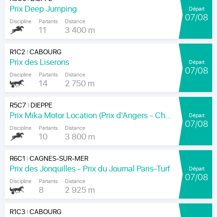
Prix Deep Jumping
Départ
07/08
Discipline
Partants
Distance
11
3 400 m
R1C2
CABOURG
|
Prix des Liserons
Départ
07/08
Discipline
Partants
Distance
14
2 750 m
R5C7
DIEPPE
|
Prix Mika Motor Location (Prix d'Angers - Chamionnat Paris-Turf des Apprentis-Jeunes-Jockeys)
Départ
07/08
Discipline
Partants
Distance
10
3 800 m
R6C1
CAGNES-SUR-MER
|
Prix des Jonquilles - Prix du Journal Paris-Turf
Départ
07/08
Discipline
Partants
Distance
8
2 925 m
R1C3
CABOURG
|