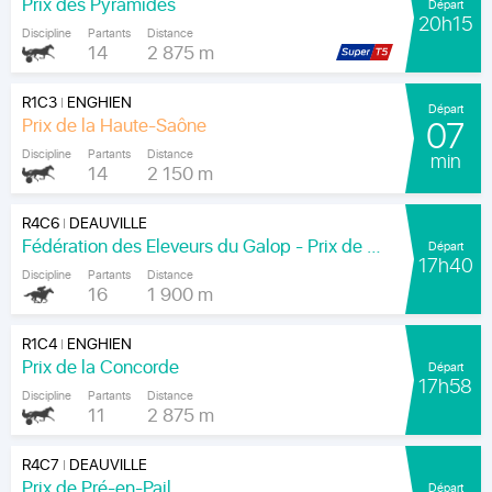
Prix des Pyramides
Départ
20h15
Discipline
Partants
Distance
14
2 875 m
R1C3
ENGHIEN
|
Départ
Prix de la Haute-Saône
07
Discipline
Partants
Distance
min
14
2 150 m
R4C6
DEAUVILLE
|
Fédération des Eleveurs du Galop - Prix de Colletot
Départ
17h40
Discipline
Partants
Distance
16
1 900 m
R1C4
ENGHIEN
|
Prix de la Concorde
Départ
17h58
Discipline
Partants
Distance
11
2 875 m
R4C7
DEAUVILLE
|
Prix de Pré-en-Pail
Départ