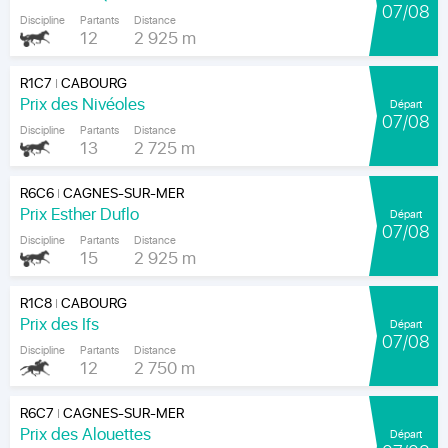
07/08
Discipline
Partants
Distance
12
2 925 m
R1C7
CABOURG
|
Prix des Nivéoles
Départ
07/08
Discipline
Partants
Distance
13
2 725 m
R6C6
CAGNES-SUR-MER
|
Prix Esther Duflo
Départ
07/08
Discipline
Partants
Distance
15
2 925 m
R1C8
CABOURG
|
Prix des Ifs
Départ
07/08
Discipline
Partants
Distance
12
2 750 m
R6C7
CAGNES-SUR-MER
|
Prix des Alouettes
Départ