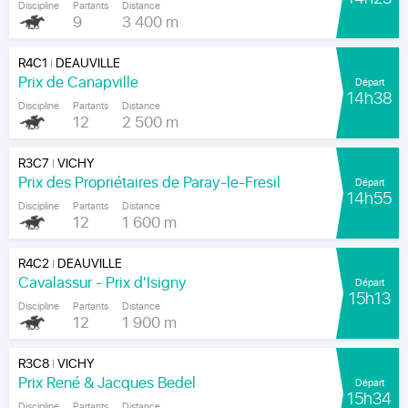
Discipline
Partants
Distance
9
3 400 m
R4C1
DEAUVILLE
|
Prix de Canapville
Départ
14h38
Discipline
Partants
Distance
12
2 500 m
R3C7
VICHY
|
Prix des Propriétaires de Paray-le-Fresil
Départ
14h55
Discipline
Partants
Distance
12
1 600 m
R4C2
DEAUVILLE
|
Cavalassur - Prix d'Isigny
Départ
15h13
Discipline
Partants
Distance
12
1 900 m
R3C8
VICHY
|
Prix René & Jacques Bedel
Départ
15h34
Discipline
Partants
Distance