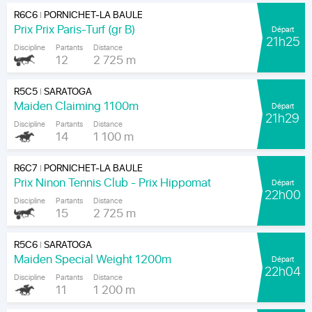
R6C6
PORNICHET-LA BAULE
|
Prix Prix Paris-Turf (gr B)
Départ
21h25
Discipline
Partants
Distance
12
2 725 m
R5C5
SARATOGA
|
Maiden Claiming 1100m
Départ
21h29
Discipline
Partants
Distance
14
1 100 m
R6C7
PORNICHET-LA BAULE
|
Prix Ninon Tennis Club - Prix Hippomat
Départ
22h00
Discipline
Partants
Distance
15
2 725 m
R5C6
SARATOGA
|
Maiden Special Weight 1200m
Départ
22h04
Discipline
Partants
Distance
11
1 200 m