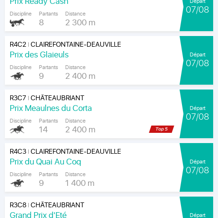
Prix Ready Cash
Départ
07/08
Discipline
Partants
Distance
8
2 300 m
R4C2
CLAIREFONTAINE-DEAUVILLE
|
Prix des Glaieuls
Départ
07/08
Discipline
Partants
Distance
9
2 400 m
R3C7
CHÂTEAUBRIANT
|
Prix Meaulnes du Corta
Départ
07/08
Discipline
Partants
Distance
14
2 400 m
R4C3
CLAIREFONTAINE-DEAUVILLE
|
Prix du Quai Au Coq
Départ
07/08
Discipline
Partants
Distance
9
1 400 m
R3C8
CHÂTEAUBRIANT
|
Grand Prix d'Eté
Départ