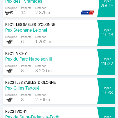
Prix des Pyramides
Départ
20h15
Discipline
Partants
Distance
14
2 875 m
R2C1
LES SABLES-D'OLONNE
|
Prix Stéphane Leignel
Départ
11h06
Discipline
Partants
Distance
6
1 200 m
R3C1
VICHY
|
Prix du Parc Napoléon III
Départ
11h22
Discipline
Partants
Distance
8
3 200 m
R2C2
LES SABLES-D'OLONNE
|
Prix Gilles Tartoué
Départ
11h38
Discipline
Partants
Distance
8
2 700 m
R3C2
VICHY
|
Prix de Saint-Didier-la-Forêt
Départ