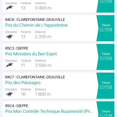
07/08
Discipline
Partants
Distance
13
3 400 m
R4C6
CLAIREFONTAINE-DEAUVILLE
|
Prix du Chemin de L'hippodrome
Départ
07/08
Discipline
Partants
Distance
13
2 200 m
R5C3
DIEPPE
|
Prix Ministère du Bon Esprit
Départ
07/08
Discipline
Partants
Distance
11
3 500 m
R4C7
CLAIREFONTAINE-DEAUVILLE
|
Prix des Paturages
Départ
07/08
Discipline
Partants
Distance
16
1 800 m
R5C4
DIEPPE
|
Prix Mon Contrôle Technique Rouxmesnil (Prix Jean de la Rochefoucauld)
Départ
07/08