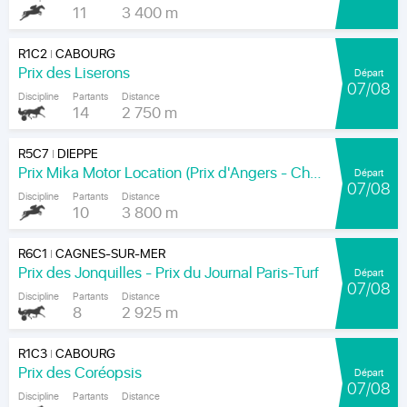
11
3 400 m
R1C2
CABOURG
|
Prix des Liserons
Départ
07/08
Discipline
Partants
Distance
14
2 750 m
R5C7
DIEPPE
|
Prix Mika Motor Location (Prix d'Angers - Chamionnat Paris-Turf des Apprentis-Jeunes-Jockeys)
Départ
07/08
Discipline
Partants
Distance
10
3 800 m
R6C1
CAGNES-SUR-MER
|
Prix des Jonquilles - Prix du Journal Paris-Turf
Départ
07/08
Discipline
Partants
Distance
8
2 925 m
R1C3
CABOURG
|
Prix des Coréopsis
Départ
07/08
Discipline
Partants
Distance