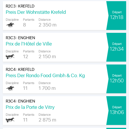
R2C3
KREFELD
|
Preis Der Wohnstätte Krefeld
Départ
12h18
Discipline
Partants
Distance
8
2 350 m
R3C3
ENGHIEN
|
Prix de l'Hôtel de Ville
Départ
12h34
Discipline
Partants
Distance
12
2 150 m
R2C4
KREFELD
|
Preis Der Rondo Food Gmbh & Co. Kg
Départ
12h50
Discipline
Partants
Distance
11
1 700 m
R3C4
ENGHIEN
|
Prix de la Porte de Vitry
Départ
13h06
Discipline
Partants
Distance
11
2 875 m