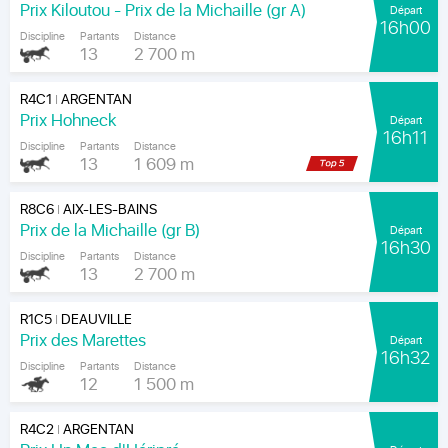
Prix Kiloutou - Prix de la Michaille (gr A)
Départ
16h00
Discipline
Partants
Distance
13
2 700 m
R4C1
ARGENTAN
|
Prix Hohneck
Départ
16h11
Discipline
Partants
Distance
13
1 609 m
R8C6
AIX-LES-BAINS
|
Prix de la Michaille (gr B)
Départ
16h30
Discipline
Partants
Distance
13
2 700 m
R1C5
DEAUVILLE
|
Prix des Marettes
Départ
16h32
Discipline
Partants
Distance
12
1 500 m
R4C2
ARGENTAN
|