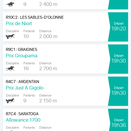
9
2 400 m
R10C2
LES SABLES-D'OLONNE
|
Prix de Niort
Départ
19h20
Discipline
Partants
Distance
10
2 000 m
R9C1
GRAIGNES
|
Prix Groupama
Départ
19h30
Discipline
Partants
Distance
16
2 700 m
R4C7
ARGENTAN
|
Prix Just A Gigolo
Départ
19h30
Discipline
Partants
Distance
9
2 150 m
R7C4
SARATOGA
|
Allowance 1700
Départ
19h36
Discipline
Partants
Distance