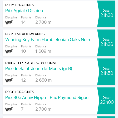
R9C5
GRAIGNES
|
Prix Agrial / Districo
Départ
21h30
Discipline
Partants
Distance
14
2 700 m
R6C9
MEADOWLANDS
|
Winning Key Farm Hambletonian Oaks No.56 - Final
Départ
21h36
Discipline
Partants
Distance
10
1 609 m
R10C7
LES SABLES-D'OLONNE
|
Prix de Saint-Jean-de-Monts (gr B)
Départ
21h50
Discipline
Partants
Distance
12
2 650 m
R9C6
GRAIGNES
|
Prix 80e Anniv Hippo - Prix Raymond Rigault
Départ
22h00
Discipline
Partants
Distance
7
2 700 m