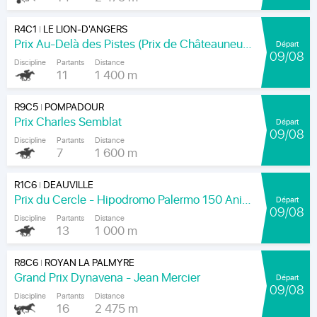
R4C1
LE LION-D'ANGERS
|
Prix Au-Delà des Pistes (Prix de Châteauneuf-sur-Sarthe)
Départ
09/08
Discipline
Partants
Distance
11
1 400 m
R9C5
POMPADOUR
|
Prix Charles Semblat
Départ
09/08
Discipline
Partants
Distance
7
1 600 m
R1C6
DEAUVILLE
|
Prix du Cercle - Hipodromo Palermo 150 Aniversario
Départ
09/08
Discipline
Partants
Distance
13
1 000 m
R8C6
ROYAN LA PALMYRE
|
Grand Prix Dynavena - Jean Mercier
Départ
09/08
Discipline
Partants
Distance
16
2 475 m