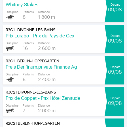
Whitney Stakes
Départ
09/08
Discipline
Partants
Distance
8
1 800 m
R3C1
DIVONNE-LES-BAINS
|
Prix Lurabo - Prix du Pays de Gex
Départ
09/08
Discipline
Partants
Distance
16
2 600 m
R2C1
BERLIN-HOPPEGARTEN
|
Preis Der finum.private Finance Ag
Départ
09/08
Discipline
Partants
Distance
8
2 400 m
R3C2
DIVONNE-LES-BAINS
|
Prix de Coppet - Prix Hôtel Zenitude
Départ
09/08
Discipline
Partants
Distance
7
2 000 m
R2C2
BERLIN-HOPPEGARTEN
|