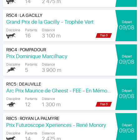
14
2 475 m
R5C4
LA GACILLY
|
Grand Prix de la Gacilly - Trophée Vert
Départ
09/08
Discipline
Partants
Distance
16
3 100 m
R9C4
POMPADOUR
|
Prix Dominique Marcilhacy
Départ
09/08
Discipline
Partants
Distance
5
3 900 m
R1C5
DEAUVILLE
|
Arc Prix Maurice de Gheest - FEE - En Mémoire de Louis Romanet
Départ
09/08
Discipline
Partants
Distance
12
1 300 m
R8C5
ROYAN LA PALMYRE
|
Prix Futuroscope Xperiences - René Monory
Départ
09/08
Discipline
Partants
Distance
14
2 475 m