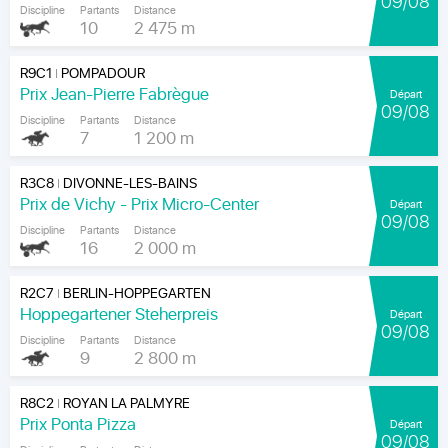
09/08
Discipline
Partants
Distance
10
2 475 m
R9C1
POMPADOUR
|
Prix Jean-Pierre Fabrègue
Départ
09/08
Discipline
Partants
Distance
7
1 200 m
R3C8
DIVONNE-LES-BAINS
|
Prix de Vichy - Prix Micro-Center
Départ
09/08
Discipline
Partants
Distance
16
2 000 m
R2C7
BERLIN-HOPPEGARTEN
|
Hoppegartener Steherpreis
Départ
09/08
Discipline
Partants
Distance
9
2 800 m
R8C2
ROYAN LA PALMYRE
|
Prix Ponta Pizza
Départ
09/08