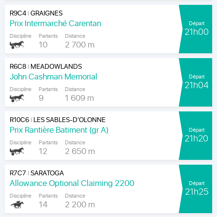
R9C4
GRAIGNES
|
Prix Intermarché Carentan
Départ
21h00
Discipline
Partants
Distance
10
2 700 m
R6C8
MEADOWLANDS
|
John Cashman Memorial
Départ
21h04
Discipline
Partants
Distance
9
1 609 m
R10C6
LES SABLES-D'OLONNE
|
Prix Rantière Batiment (gr A)
Départ
21h20
Discipline
Partants
Distance
12
2 650 m
R7C7
SARATOGA
|
Allowance Optional Claiming 2200
Départ
21h25
Discipline
Partants
Distance
14
2 200 m