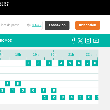
Connexion
Inscription
Oublié ?
ROMOS
7h
18h
19h
20h
21h
22h
23h
1
2
3
4
5
6
7
8
7
8
3
4
5
6
7
8
1
2
3
4
5
6
7