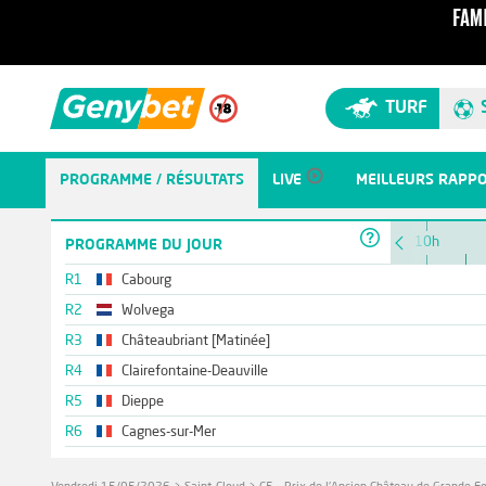
TURF
PROGRAMME / RÉSULTATS
LIVE
MEILLEURS RAPP
10h
PROGRAMME DU JOUR
R1
Cabourg
R2
Wolvega
R3
Châteaubriant [Matinée]
R4
Clairefontaine-Deauville
R5
Dieppe
R6
Cagnes-sur-Mer