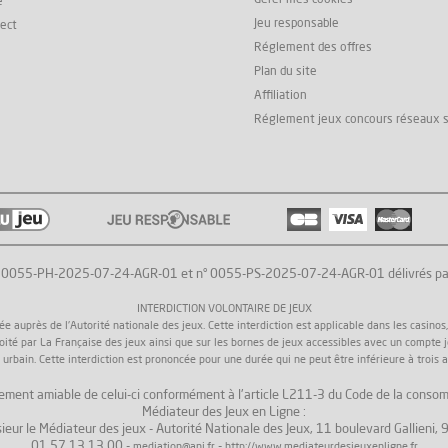
Gérer mes cookies
e
Jeu responsable
rect
Réglement des offres
Plan du site
Affiliation
Réglement jeux concours réseaux 
° 0055-PH-2025-07-24-AGR-01 et n° 0055-PS-2025-07-24-AGR-01 délivrés par l'
INTERDICTION VOLONTAIRE DE JEUX
uprès de l'Autorité nationale des jeux. Cette interdiction est applicable dans les casinos, da
loité par La Française des jeux ainsi que sur les bornes de jeux accessibles avec un compte 
 urbain. Cette interdiction est prononcée pour une durée qui ne peut être inférieure à trois a
 règlement amiable de celui-ci conformément à l'article L211-3 du Code de la consom
Médiateur des Jeux en Ligne :
ieur le Médiateur des jeux - Autorité Nationale des Jeux, 11 boulevard Gallieni
01.57.13.13.00 -
-
mediation@anj.fr
http://www.mediateurdesjeuxenligne.fr