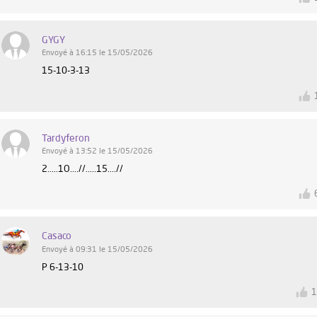
GYGY
Envoyé à 16:15 le 15/05/2026
15-10-3-13
Tardyferon
Envoyé à 13:52 le 15/05/2026
2.....1O....//.....15....//
Casaco
Envoyé à 09:31 le 15/05/2026
P 6-13-10