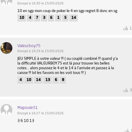
Envoyé à 16:30 le 15/05/2026
10 en sgp mon coup de poker le 4 en sgp regret 8 donc en sg
10
4
7
3
6
1
5
14
Valeurboy75
Envoyé à 16:29 le 15/05/2026
JEU SIMPLE à votre valeur !!! ( ou couplé combiné !!! quand y'a
la difficulté VALEURBOY75 est là pour trouver les belles
cotes... alors poussez le 4 et le 14 à l'arrivée et passez à la
caisse !!! lol les favoris on les voit tous !!! )
4
10
14
13
6
8
Mapoule51
Envoyé à 16:27 le 15/05/2026
3 6 10 13