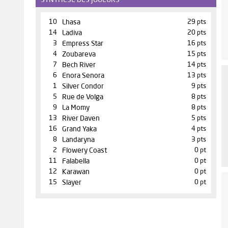
10
Lhasa
29 pts
14
Ladiva
20 pts
3
Empress Star
16 pts
4
Zoubareva
15 pts
7
Bech River
14 pts
6
Enora Senora
13 pts
1
Silver Condor
9 pts
5
Rue de Volga
8 pts
9
La Momy
8 pts
13
River Daven
5 pts
16
Grand Yaka
4 pts
8
Landaryna
3 pts
2
Flowery Coast
0 pt
11
Falabella
0 pt
12
Karawan
0 pt
15
Slayer
0 pt