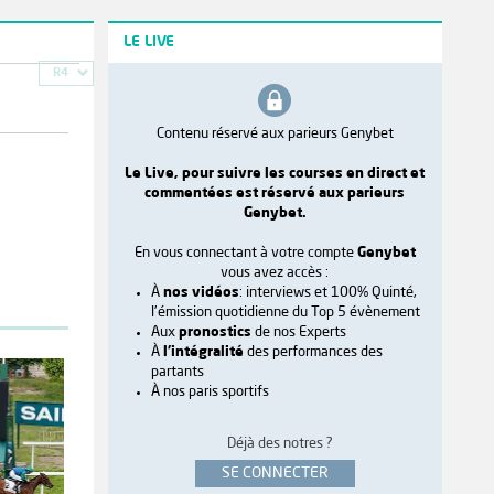
LE LIVE
R4
Contenu réservé aux parieurs Genybet
Le Live, pour suivre les courses en direct et
commentées est réservé aux parieurs
Genybet.
En vous connectant à votre compte
Genybet
vous avez accès :
À
nos vidéos
: interviews et 100% Quinté,
l'émission quotidienne du Top 5 évènement
Aux
pronostics
de nos Experts
À
l'intégralité
des performances des
partants
À nos paris sportifs
Déjà des notres ?
SE CONNECTER