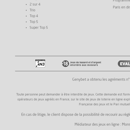
Programm
2 sur 4
Paris en di
Trio
Top 4
Top 5
Super Top 5
Genybet a obtenu les agréments n
Toute personne peut demander à être interdite de jeux. Cette demande est formée a
opérateurs de jeux agréés en France, sur le site de jeux de loterie en ligne exp
Française des jeux et le Pari mutuel
En cas de litige, le client dispose de la possibilité de recourir au
Médiateur des jeux en ligne : Mons