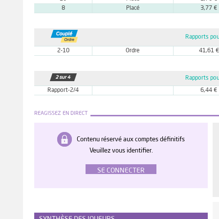
8
Placé
3,77 €
Rapports pou
2-10
Ordre
41,61 €
Rapports pou
Rapport-2/4
6,44 €
REAGISSEZ EN DIRECT
Contenu réservé aux comptes définitifs
Veuillez vous identifier.
SE CONNECTER
SYNTHÈSE DES JOUEURS