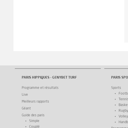
PARIS HIPPIQUES - GENYBET TURF
PARIS SPO
Programme et résultats
Sports
Footba
Live
Tenni
Meilleurs rapports
Basket
Géant
Rugb
Guide des paris
Volley
Simple
Handb
Couplé