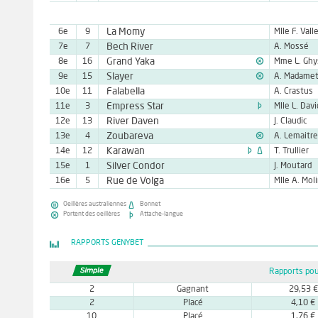
La Momy
6e
9
Bech River
7e
7
A. Mossé

Grand Yaka
8e
16

Slayer
9e
15
A. Madame
Falabella
10e
11
A. Crastus

Empress Star
11e
3
Mlle L. Davi
River Daven
12e
13
J. Claudic

Zoubareva
13e
4
A. Lemaitre


Karawan
14e
12
T. Trullier
Silver Condor
15e
1
J. Moutard
Rue de Volga
16e
5
Mlle A. Mol


Oeillères australiennes
Bonnet


Portent des oeillères
Attache-langue
RAPPORTS GENYBET
Rapports pou
2
Gagnant
29,53 €
2
Placé
4,10 €
10
Placé
1,76 €