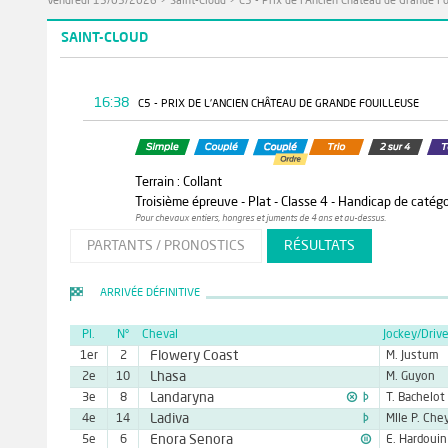
Vendredi 15/05/2026
>
Saint-Cloud
>
C5 - Prix de l'Ancien Château de Grande Fo
SAINT-CLOUD
16:38
C5 - PRIX DE L'ANCIEN CHÂTEAU DE GRANDE FOUILLEUSE
Terrain : Collant
Troisième épreuve - Plat - Classe 4 - Handicap de catégo
Pour chevaux entiers, hongres et juments de 4 ans et au-dessus.
PARTANTS / PRONOSTICS
RÉSULTATS
ARRIVÉE DÉFINITIVE
Pl.
N°
Cheval
Jockey/Drive
Flowery Coast
1er
2
M. Justum
Lhasa
2e
10
M. Guyon


Landaryna
3e
8
T. Bachelot

Ladiva
4e
14
Mlle P. Che

Enora Senora
5e
6
E. Hardouin