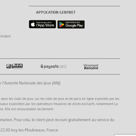
APPLICATION GENYBET
sociaux
Autorité Nationale des Jeux (ANJ)
ns les clubs de jeux, sur les sites de jeux et de paris en ligne exploités par les
joueur exploitées par les opérateurs titulaires de droits exclusifs, notamment La
ns. Elle est renouvelable tacitement.
mation. Pour cela, le client peut recourir gratuitement au service du
, 92130 Issy-les-Moulineaux, France