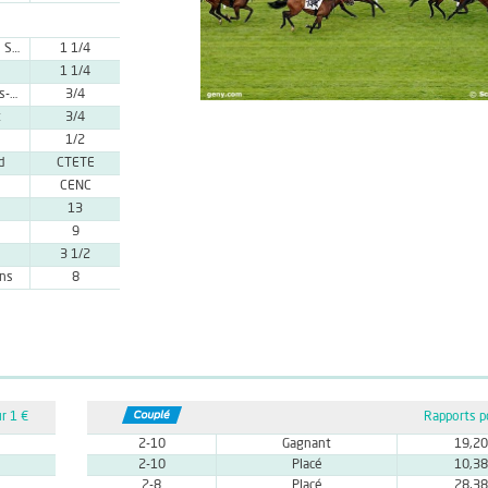
Mlle F. Valle Skar
1 1/4
1 1/4
Mme L. Ghys-Dieteren
3/4
t
3/4
1/2
d
CTETE
CENC
13
9
3 1/2
ins
8
r 1 €
Rapports p
2-10
Gagnant
19,20
2-10
Placé
10,38
2-8
Placé
28,38