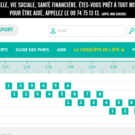
SPORT
ORTS
GUIDE DES PARIS
AIDE
LA CONQUÊTE DE L'ETÉ ☀️
P
11h
12h
13h
14h
15h
16h
1
1
2
3
4
5
6
1
2
3
4
5
6
7
8
1
2
3
4
5
6
1
2