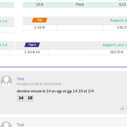
10-8
Placé
9,15
Rapports p
r 1 €
2-10-8
130,3
r 1 €
Rapports pour 1
2-10-8-14
263,70 €
Toul
Envoyé à 16:38 le 15/05/2026
dernière minute le 14 en sgp et jgp 14.10 et 2/4
14
10
Toul