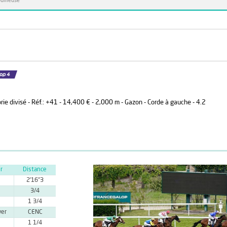
uilleuse
rie divisé - Réf.: +41 - 14,400 € - 2,000 m - Gazon - Corde à gauche - 4.2
r
Distance
2'16''3
3/4
1 3/4
yer
CENC
1 1/4