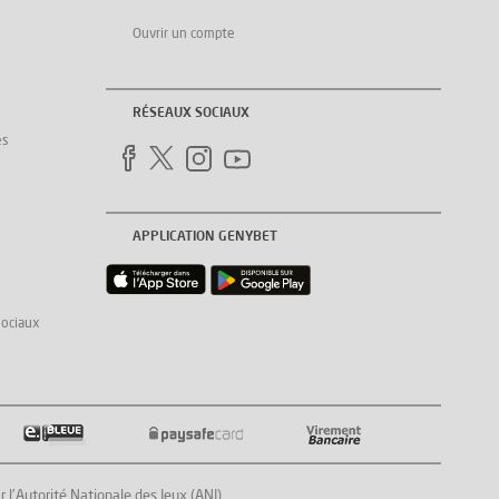
Ouvrir un compte
RÉSEAUX SOCIAUX
es
APPLICATION GENYBET
sociaux
Autorité Nationale des Jeux (ANJ)