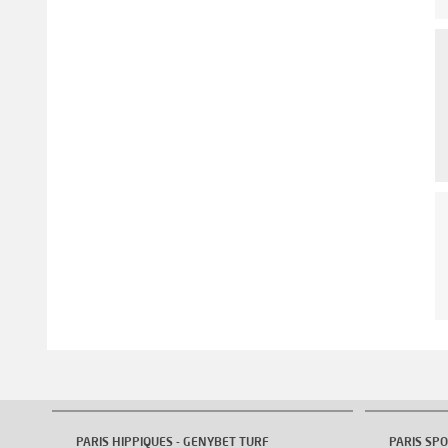
PARIS HIPPIQUES - GENYBET TURF
PARIS SPO