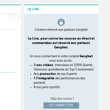
LE LIVE
R3
Contenu réservé aux parieurs Genybet
Le Live, pour suivre les courses en direct et
commentées est réservé aux parieurs
Genybet.
En vous connectant à votre compte
Genybet
vous avez accès :
À
nos vidéos
: interviews et 100% Quinté,
l'émission quotidienne du Top 5 évènement
Aux
pronostics
de nos Experts
À
l'intégralité
des performances des
partants
À nos paris sportifs
Déjà des notres ?
SE CONNECTER