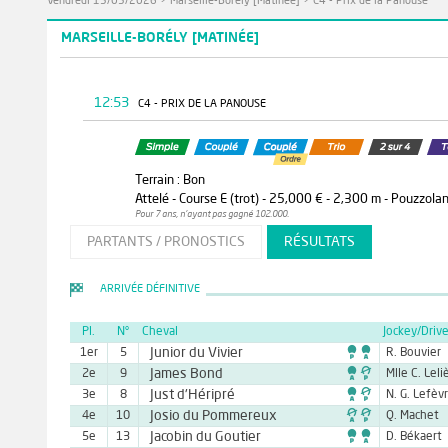
Vendredi 15/05/2026
>
Marseille-Borély [Matinée]
>
C4 - Prix de la Panouse
MARSEILLE-BORÉLY [MATINÉE]
12:53
C4 - PRIX DE LA PANOUSE
Terrain : Bon
Attelé - Course E (trot) - 25,000 € - 2,300 m - Pouzzola
Pour 7 ans, n'ayant pas gagné 102.000.
PARTANTS / PRONOSTICS
RÉSULTATS
ARRIVÉE DÉFINITIVE
Pl.
N°
Cheval
Jockey/Drive

Junior du Vivier
1er
5
R. Bouvier

James Bond
2e
9
Mlle C. Leli

Just d'Héripré
3e
8
N. G. Lefèv

Josio du Pommereux
4e
10
Q. Machet

Jacobin du Goutier
5e
13
D. Békaert