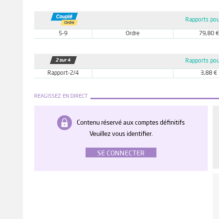
Rapports pou
5-9
Ordre
79,80 €
Rapports pou
Rapport-2/4
3,88 €
REAGISSEZ EN DIRECT
Contenu réservé aux comptes définitifs
Veuillez vous identifier.
SE CONNECTER