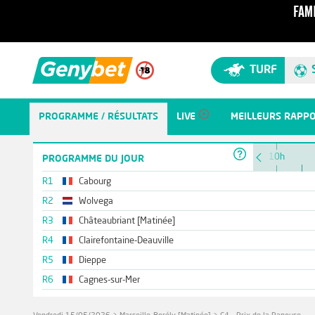
TURF
PROGRAMME / RÉSULTATS
LIVE
MEILLEURS RAPP
10h
PROGRAMME DU JOUR
R1
Cabourg
R2
Wolvega
R3
Châteaubriant [Matinée]
R4
Clairefontaine-Deauville
R5
Dieppe
R6
Cagnes-sur-Mer