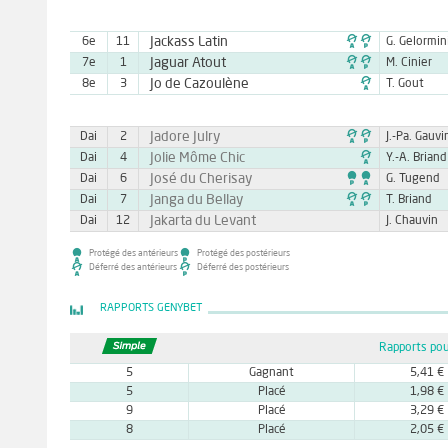

Jackass Latin
6e
11
G. Gelormin

Jaguar Atout
7e
1
M. Cinier

Jo de Cazoulène
8e
3
T. Gout

Jadore Julry
Dai
2
J.-Pa. Gauvi

Jolie Môme Chic
Dai
4
Y.-A. Briand

José du Cherisay
Dai
6
G. Tugend

Janga du Bellay
Dai
7
T. Briand
Jakarta du Levant
Dai
12
J. Chauvin
Protégé des antérieurs
Protégé des postérieurs
Déferré des antérieurs
Déferré des postérieurs
RAPPORTS GENYBET
Rapports pou
5
Gagnant
5,41 €
5
Placé
1,98 €
9
Placé
3,29 €
8
Placé
2,05 €