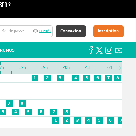
Connexion
Inscription
Oublié ?
ROMOS
7h
18h
19h
20h
21h
22h
23h
1
2
3
4
5
6
7
8
7
8
3
4
5
6
7
8
1
2
3
4
5
6
7