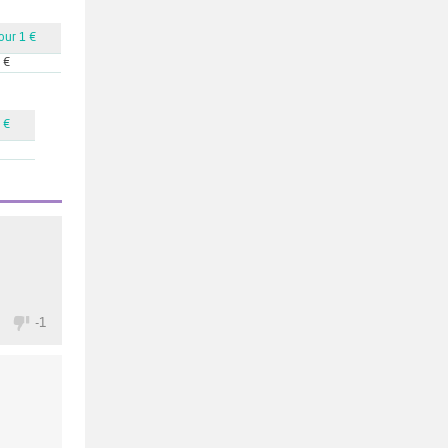
our 1 €
 €
 €
0
-1