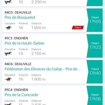
10
2 250 m
R4C5
DEAUVILLE
|
Prix de Bouquetot
Départ
17h05
Discipline
Partants
Distance
16
1 900 m
R1C3
ENGHIEN
|
Prix de la Haute-Saône
Départ
17h23
Discipline
Partants
Distance
14
2 150 m
R4C6
DEAUVILLE
|
Fédération des Eleveurs du Galop - Prix de Colletot
Départ
17h40
Discipline
Partants
Distance
16
1 900 m
R1C4
ENGHIEN
|
Prix de la Concorde
Départ
17h58
Discipline
Partants
Distance