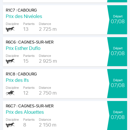
R1C7
CABOURG
|
Prix des Nivéoles
Départ
07/08
Discipline
Partants
Distance
13
2 725 m
R6C6
CAGNES-SUR-MER
|
Prix Esther Duflo
Départ
07/08
Discipline
Partants
Distance
15
2 925 m
R1C8
CABOURG
|
Prix des Ifs
Départ
07/08
Discipline
Partants
Distance
12
2 750 m
R6C7
CAGNES-SUR-MER
|
Prix des Alouettes
Départ
07/08
Discipline
Partants
Distance
8
2 150 m