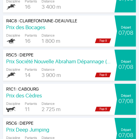
Discipline
Partants
Distance
16
3 400 m
R4C8
CLAIREFONTAINE-DEAUVILLE
|
Prix des Bocages
Départ
07/08
Discipline
Partants
Distance
16
1 800 m
R5C5
DIEPPE
|
Prix Société Nouvelle Abraham Dépannage (Prix Arenice)
Départ
07/08
Discipline
Partants
Distance
14
3 900 m
R1C1
CABOURG
|
Prix des Cèdres
Départ
07/08
Discipline
Partants
Distance
11
2 725 m
R5C6
DIEPPE
|
Prix Deep Jumping
Départ
07/08
Discipline
Partants
Distance