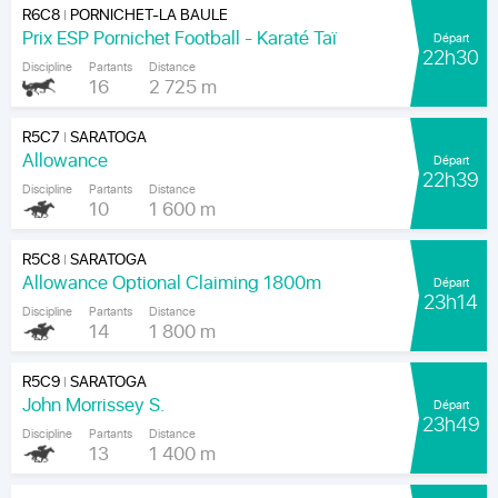
R6C8
PORNICHET-LA BAULE
|
Prix ESP Pornichet Football - Karaté Taï
Départ
22h30
Discipline
Partants
Distance
16
2 725 m
R5C7
SARATOGA
|
Allowance
Départ
22h39
Discipline
Partants
Distance
10
1 600 m
R5C8
SARATOGA
|
Allowance Optional Claiming 1800m
Départ
23h14
Discipline
Partants
Distance
14
1 800 m
R5C9
SARATOGA
|
John Morrissey S.
Départ
23h49
Discipline
Partants
Distance
13
1 400 m