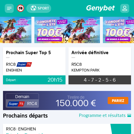
SPORT
Prochain Super Top 5
Arrivée définitive
R1C8
R5C8
ENGHIEN
KEMPTON PARK
20h15
4 - 7 - 2 - 5 - 6
Départ :
Demain
Tirelire de
150.000 €
PARIEZ
R1C4
Prochains départs
Programme et résultats
R1C8
ENGHIEN
|