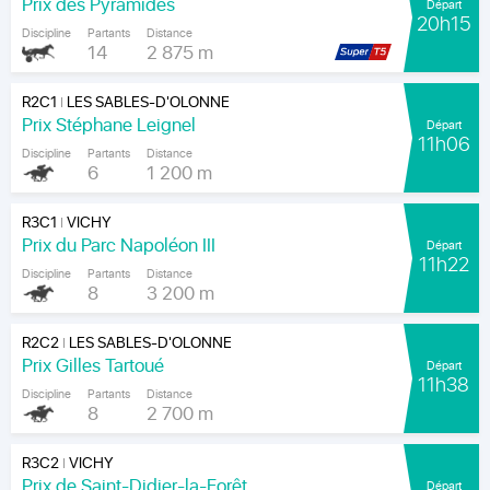
Prix des Pyramides
Départ
20h15
Discipline
Partants
Distance
14
2 875 m
R2C1
LES SABLES-D'OLONNE
|
Prix Stéphane Leignel
Départ
11h06
Discipline
Partants
Distance
6
1 200 m
R3C1
VICHY
|
Prix du Parc Napoléon III
Départ
11h22
Discipline
Partants
Distance
8
3 200 m
R2C2
LES SABLES-D'OLONNE
|
Prix Gilles Tartoué
Départ
11h38
Discipline
Partants
Distance
8
2 700 m
R3C2
VICHY
|
Prix de Saint-Didier-la-Forêt
Départ