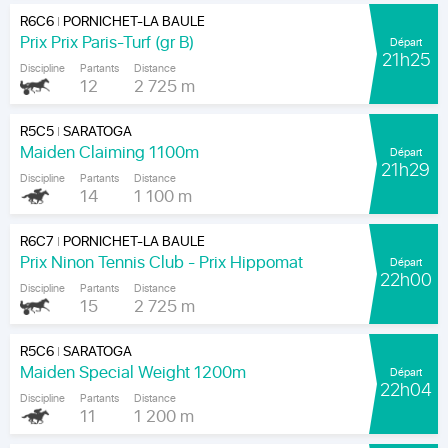
R6C6
PORNICHET-LA BAULE
|
Prix Prix Paris-Turf (gr B)
Départ
21h25
Discipline
Partants
Distance
12
2 725 m
R5C5
SARATOGA
|
Maiden Claiming 1100m
Départ
21h29
Discipline
Partants
Distance
14
1 100 m
R6C7
PORNICHET-LA BAULE
|
Prix Ninon Tennis Club - Prix Hippomat
Départ
22h00
Discipline
Partants
Distance
15
2 725 m
R5C6
SARATOGA
|
Maiden Special Weight 1200m
Départ
22h04
Discipline
Partants
Distance
11
1 200 m