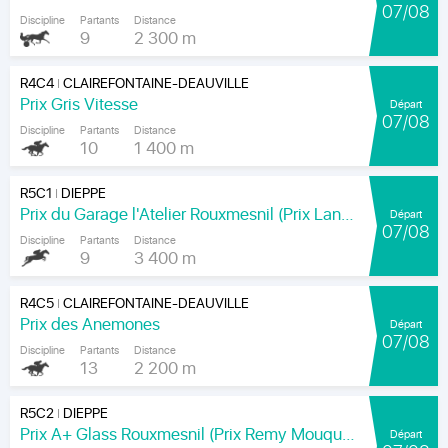
07/08
Discipline
Partants
Distance
9
2 300 m
R4C4
CLAIREFONTAINE-DEAUVILLE
|
Prix Gris Vitesse
Départ
07/08
Discipline
Partants
Distance
10
1 400 m
R5C1
DIEPPE
|
Prix du Garage l'Atelier Rouxmesnil (Prix Lands End)
Départ
07/08
Discipline
Partants
Distance
9
3 400 m
R4C5
CLAIREFONTAINE-DEAUVILLE
|
Prix des Anemones
Départ
07/08
Discipline
Partants
Distance
13
2 200 m
R5C2
DIEPPE
|
Prix A+ Glass Rouxmesnil (Prix Remy Mouquet)
Départ