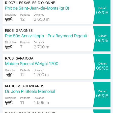
R10C7
LES SABLES-D'OLONNE
|
Prix de Saint-Jean-de-Monts (gr B)
Départ
08/08
Discipline
Partants
Distance
12
2 650 m
R9C6
GRAIGNES
|
Prix 80e Anniv Hippo - Prix Raymond Rigault
Départ
08/08
Discipline
Partants
Distance
7
2 700 m
R7C8
SARATOGA
|
Maiden Special Weight 1700
Départ
08/08
Discipline
Partants
Distance
12
1 700 m
R6C10
MEADOWLANDS
|
Dr. John R. Steele Memorial
Départ
08/08
Discipline
Partants
Distance
11
1 609 m