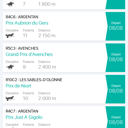
7
1 800 m
R4C6
ARGENTAN
|
Prix Aubrion du Gers
Départ
08/08
Discipline
Partants
Distance
11
2 150 m
R5C3
AVENCHES
|
Grand Prix d'Avenches
Départ
08/08
Discipline
Partants
Distance
9
2 400 m
R10C2
LES SABLES-D'OLONNE
|
Prix de Niort
Départ
08/08
Discipline
Partants
Distance
10
2 000 m
R4C7
ARGENTAN
|
Prix Just A Gigolo
Départ
08/08
Discipline
Partants
Distance