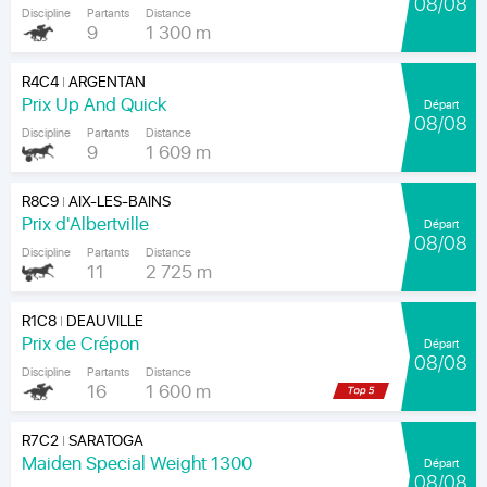
08/08
Discipline
Partants
Distance
9
1 300 m
R4C4
ARGENTAN
|
Prix Up And Quick
Départ
08/08
Discipline
Partants
Distance
9
1 609 m
R8C9
AIX-LES-BAINS
|
Prix d'Albertville
Départ
08/08
Discipline
Partants
Distance
11
2 725 m
R1C8
DEAUVILLE
|
Prix de Crépon
Départ
08/08
Discipline
Partants
Distance
16
1 600 m
R7C2
SARATOGA
|
Maiden Special Weight 1300
Départ
08/08