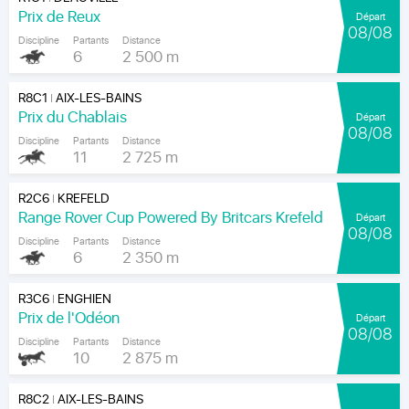
Prix de Reux
Départ
08/08
Discipline
Partants
Distance
6
2 500 m
R8C1
AIX-LES-BAINS
|
Prix du Chablais
Départ
08/08
Discipline
Partants
Distance
11
2 725 m
R2C6
KREFELD
|
Range Rover Cup Powered By Britcars Krefeld
Départ
08/08
Discipline
Partants
Distance
6
2 350 m
R3C6
ENGHIEN
|
Prix de l'Odéon
Départ
08/08
Discipline
Partants
Distance
10
2 875 m
R8C2
AIX-LES-BAINS
|