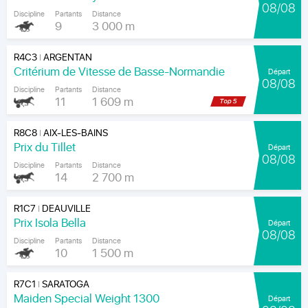
08/08
Discipline
Partants
Distance
9
3 000 m
R4C3
ARGENTAN
|
Critérium de Vitesse de Basse-Normandie
Départ
08/08
Discipline
Partants
Distance
11
1 609 m
R8C8
AIX-LES-BAINS
|
Prix du Tillet
Départ
08/08
Discipline
Partants
Distance
14
2 700 m
R1C7
DEAUVILLE
|
Prix Isola Bella
Départ
08/08
Discipline
Partants
Distance
10
1 500 m
R7C1
SARATOGA
|
Maiden Special Weight 1300
Départ