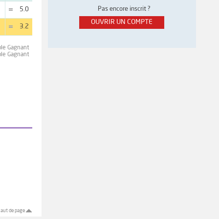
Pas encore inscrit ?
5.0
OUVRIR UN COMPTE
3.2
ple Gagnant
ple Gagnant
aut de page