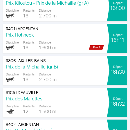
Prix Kiloutou - Prix de la Michaille (gr A)
Départ
16h00
Discipline
Partants
Distance
13
2 700 m
R4C1
ARGENTAN
|
Prix Hohneck
Départ
16h11
Discipline
Partants
Distance
13
1 609 m
R8C6
AIX-LES-BAINS
|
Prix de la Michaille (gr B)
Départ
16h30
Discipline
Partants
Distance
13
2 700 m
R1C5
DEAUVILLE
|
Prix des Marettes
Départ
16h32
Discipline
Partants
Distance
12
1 500 m
R4C2
ARGENTAN
|