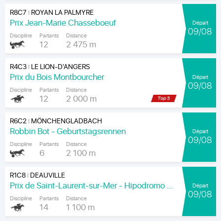
R8C7
ROYAN LA PALMYRE
|
Prix Jean-Marie Chasseboeuf
Départ
09/08
Discipline
Partants
Distance
12
2 475 m
R4C3
LE LION-D'ANGERS
|
Prix du Bois Montbourcher
Départ
09/08
Discipline
Partants
Distance
12
2 000 m
R6C2
MÖNCHENGLADBACH
|
Robbin Bot - Geburtstagsrennen
Départ
09/08
Discipline
Partants
Distance
6
2 100 m
R1C8
DEAUVILLE
|
Prix de Saint-Laurent-sur-Mer - Hipodromo de Maronas
Départ
09/08
Discipline
Partants
Distance
14
1 100 m