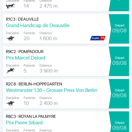
Discipline
Partants
Distance
14
2 475 m
R1C3
DEAUVILLE
|
Grand Handicap de Deauville
Départ
09/08
Discipline
Partants
Distance
20
1 600 m
R9C2
POMPADOUR
|
Prix Marcel Delord
Départ
09/08
Discipline
Partants
Distance
5
3 900 m
R2C8
BERLIN-HOPPEGARTEN
|
Westminster 136¬ Grosser Preis Von Berlin
Départ
09/08
Discipline
Partants
Distance
10
2 400 m
R8C3
ROYAN LA PALMYRE
|
Prix Pierre Sibard
Départ
09/08
Discipline
Partants
Distance