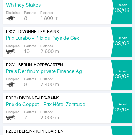
Whitney Stakes
Départ
09/08
Discipline
Partants
Distance
8
1 800 m
R3C1
DIVONNE-LES-BAINS
|
Prix Lurabo - Prix du Pays de Gex
Départ
09/08
Discipline
Partants
Distance
16
2 600 m
R2C1
BERLIN-HOPPEGARTEN
|
Preis Der finum.private Finance Ag
Départ
09/08
Discipline
Partants
Distance
8
2 400 m
R3C2
DIVONNE-LES-BAINS
|
Prix de Coppet - Prix Hôtel Zenitude
Départ
09/08
Discipline
Partants
Distance
7
2 000 m
R2C2
BERLIN-HOPPEGARTEN
|