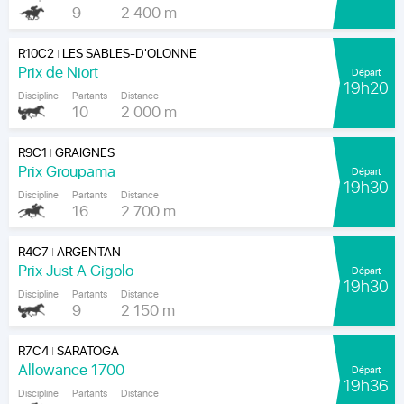
9
2 400 m
R10C2
LES SABLES-D'OLONNE
|
Prix de Niort
Départ
19h20
Discipline
Partants
Distance
10
2 000 m
R9C1
GRAIGNES
|
Prix Groupama
Départ
19h30
Discipline
Partants
Distance
16
2 700 m
R4C7
ARGENTAN
|
Prix Just A Gigolo
Départ
19h30
Discipline
Partants
Distance
9
2 150 m
R7C4
SARATOGA
|
Allowance 1700
Départ
19h36
Discipline
Partants
Distance