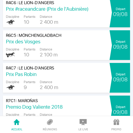
R4C6
LE LION-D'ANGERS
|
Prix #raceandcare (Prix de l'Aubinière)
Départ
09/08
Discipline
Partants
Distance
10
2 400 m
R6C5
MÖNCHENGLADBACH
|
Prix des Vosges
Départ
09/08
Discipline
Partants
Distance
10
2 100 m
R4C7
LE LION-D'ANGERS
|
Prix Pas Robin
Départ
09/08
Discipline
Partants
Distance
9
2 400 m
R7C1
MAROÑAS
|
Premio Dog Valiente 2018
Départ
09/08
Discipline
Partants
Distance
10
2 000 m
ACCUEIL
RÉUNIONS
LE LIVE
PROMO