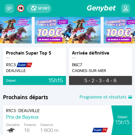
SPORT
Prochain Super Top 5
Arrivée définitive
R1C3
R6C7
DEAUVILLE
CAGNES-SUR-MER
15h15
5 - 2 - 3 - 4 - 6
Départ :
Prochains départs
Programme et résultats
R1C3
DEAUVILLE
|
Prix de Bayeux
Départ
15h15
Discipline
Partants
Distance
16
1 600 m