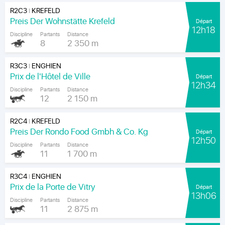
R2C3
KREFELD
|
Preis Der Wohnstätte Krefeld
Départ
12h18
Discipline
Partants
Distance
8
2 350 m
R3C3
ENGHIEN
|
Prix de l'Hôtel de Ville
Départ
12h34
Discipline
Partants
Distance
12
2 150 m
R2C4
KREFELD
|
Preis Der Rondo Food Gmbh & Co. Kg
Départ
12h50
Discipline
Partants
Distance
11
1 700 m
R3C4
ENGHIEN
|
Prix de la Porte de Vitry
Départ
13h06
Discipline
Partants
Distance
11
2 875 m