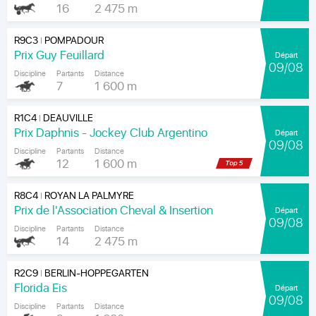
16
2 475 m
R9C3
POMPADOUR
|
Prix Guy Feuillard
Départ
09/08
Discipline
Partants
Distance
7
1 600 m
R1C4
DEAUVILLE
|
Prix Daphnis - Jockey Club Argentino
Départ
09/08
Discipline
Partants
Distance
12
1 600 m
R8C4
ROYAN LA PALMYRE
|
Prix de l'Association Cheval & Insertion
Départ
09/08
Discipline
Partants
Distance
14
2 475 m
R2C9
BERLIN-HOPPEGARTEN
|
Florida Eis
Départ
09/08
Discipline
Partants
Distance