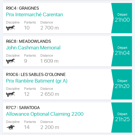
R9C4
GRAIGNES
|
Prix Intermarché Carentan
Départ
21h00
Discipline
Partants
Distance
10
2 700 m
R6C8
MEADOWLANDS
|
John Cashman Memorial
Départ
21h04
Discipline
Partants
Distance
9
1 609 m
R10C6
LES SABLES-D'OLONNE
|
Prix Rantière Batiment (gr A)
Départ
21h20
Discipline
Partants
Distance
12
2 650 m
R7C7
SARATOGA
|
Allowance Optional Claiming 2200
Départ
21h25
Discipline
Partants
Distance
14
2 200 m