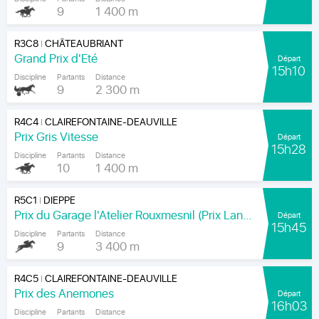
9
1 400 m
R3C8
CHÂTEAUBRIANT
|
Grand Prix d'Eté
Départ
15h10
Discipline
Partants
Distance
9
2 300 m
R4C4
CLAIREFONTAINE-DEAUVILLE
|
Prix Gris Vitesse
Départ
15h28
Discipline
Partants
Distance
10
1 400 m
R5C1
DIEPPE
|
Prix du Garage l'Atelier Rouxmesnil (Prix Lands End)
Départ
15h45
Discipline
Partants
Distance
9
3 400 m
R4C5
CLAIREFONTAINE-DEAUVILLE
|
Prix des Anemones
Départ
16h03
Discipline
Partants
Distance