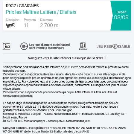
R9C7
GRAIGNES
|
Prix les Maîtres Laitiers / Disfrais
Départ
08/08
Discipline
Partants
Distance
11
2 700 m
Naviguez vers le site internet classique de GENYBET
Toute personne peut demander à être interdite de jeux. Cette demande est formée auprès de l'Autorité
nationale des jeux.
Cette interdiction est applicable dans les casinos, dans les clubs de jeux, sur les sites de jeux et de
paris en ligne exploités par les opérateurs de jeux agréés en France, sur le site de jeux de loterie en ligne
exploité par La Française des jeux ainsi que sur les bornes de jeux accessibles avec un compte joueur
exploitées par les opérateurs titulaires de droits exclusifs, notamment La Française des jeux et le Pari
mutuel urbain.
Cette interdiction est prononcée pour une durée qui ne peut être inférieure à trois ans. Elle est
renouvelable tacitement.
En cas de litige, le client dispose de la possibilité de recourir au règlement amiable de celui-ci
conformément à l’article L211-3 du Code de la consommation. Pour cela, le client peut recourir
gratuitement au service du Médiateur des Jeux en Ligne :
Monsieur le Médiateur des jeux - Autorité Nationale des Jeux, 11 boulevard Gallieni, 92130 Issy-les-
Moulineaux, France
01.57.13.13.00 - mediation@anj.fr -
Accueil | ANJ - Médiateur des jeux
Genybet a obtenu les agréments n° 0055-PH-2025-07-24-AGR-01 et n° 0055-PS-2025-
07-24-AGR-01 délivrés par l'Autorité Nationale des Jeux (ANJ)