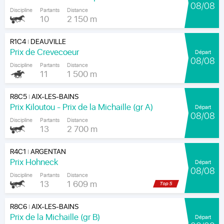
08/08
Discipline
Partants
Distance
10
2 150 m
R1C4
DEAUVILLE
|
Prix de Crevecoeur
Départ
08/08
Discipline
Partants
Distance
11
1 500 m
R8C5
AIX-LES-BAINS
|
Prix Kiloutou - Prix de la Michaille (gr A)
Départ
08/08
Discipline
Partants
Distance
13
2 700 m
R4C1
ARGENTAN
|
Prix Hohneck
Départ
08/08
Discipline
Partants
Distance
13
1 609 m
R8C6
AIX-LES-BAINS
|
Prix de la Michaille (gr B)
Départ