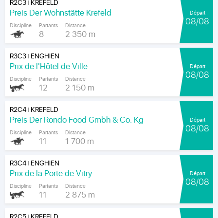
R2C3
KREFELD
|
Preis Der Wohnstätte Krefeld
Départ
08/08
Discipline
Partants
Distance
8
2 350 m
R3C3
ENGHIEN
|
Prix de l'Hôtel de Ville
Départ
08/08
Discipline
Partants
Distance
12
2 150 m
R2C4
KREFELD
|
Preis Der Rondo Food Gmbh & Co. Kg
Départ
08/08
Discipline
Partants
Distance
11
1 700 m
R3C4
ENGHIEN
|
Prix de la Porte de Vitry
Départ
08/08
Discipline
Partants
Distance
11
2 875 m
R2C5
KREFELD
|