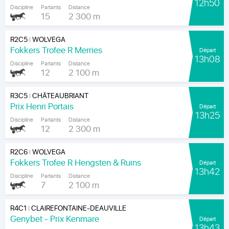
12h50
Discipline
Partants
Distance
15
2 300 m
R2C5
WOLVEGA
|
Fokkers Trofee R Merries
Départ
13h08
Discipline
Partants
Distance
12
2 100 m
R3C5
CHÂTEAUBRIANT
|
Prix Henri Portais
Départ
13h25
Discipline
Partants
Distance
12
2 300 m
R2C6
WOLVEGA
|
Fokkers Trofee R Hengsten & Ruins
Départ
13h42
Discipline
Partants
Distance
7
2 100 m
R4C1
CLAIREFONTAINE-DEAUVILLE
|
Genybet - Prix Kenmare
Départ
13h43