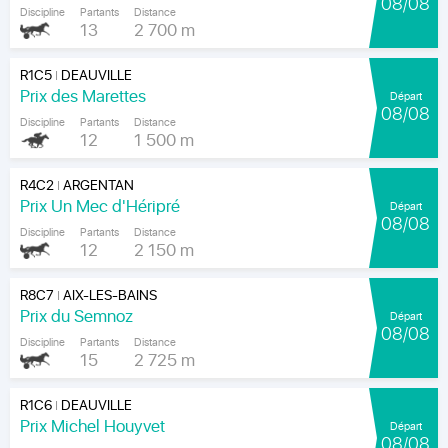
08/08
Discipline
Partants
Distance
13
2 700 m
R1C5
DEAUVILLE
|
Prix des Marettes
Départ
08/08
Discipline
Partants
Distance
12
1 500 m
R4C2
ARGENTAN
|
Prix Un Mec d'Héripré
Départ
08/08
Discipline
Partants
Distance
12
2 150 m
R8C7
AIX-LES-BAINS
|
Prix du Semnoz
Départ
08/08
Discipline
Partants
Distance
15
2 725 m
R1C6
DEAUVILLE
|
Prix Michel Houyvet
Départ
08/08