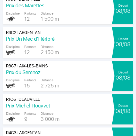
Prix des Marettes
Départ
08/08
Discipline
Partants
Distance
12
1 500 m
R4C2
ARGENTAN
|
Prix Un Mec d'Héripré
Départ
08/08
Discipline
Partants
Distance
12
2 150 m
R8C7
AIX-LES-BAINS
|
Prix du Semnoz
Départ
08/08
Discipline
Partants
Distance
15
2 725 m
R1C6
DEAUVILLE
|
Prix Michel Houyvet
Départ
08/08
Discipline
Partants
Distance
9
3 000 m
R4C3
ARGENTAN
|