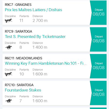
R9C7
GRAIGNES
|
Prix les Maîtres Laitiers / Disfrais
Départ
08/08
Discipline
Partants
Distance
11
2 700 m
R7C9
SARATOGA
|
Test S. Presented By Ticketmaster
Départ
08/08
Discipline
Partants
Distance
8
1 400 m
R6C11
MEADOWLANDS
|
Winning Key Farm Hambletonian No.101 - Final
Départ
08/08
Discipline
Partants
Distance
10
1 609 m
R7C10
SARATOGA
|
Fourstardave Stakes
Départ
08/08
Discipline
Partants
Distance
7
1 600 m