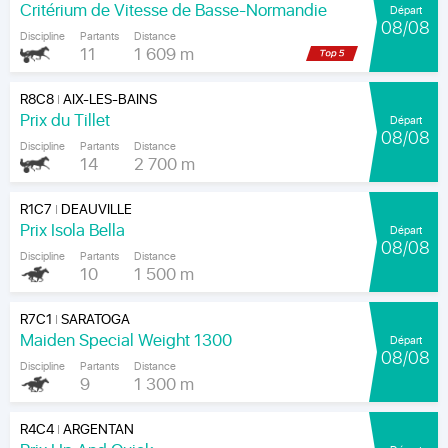
Critérium de Vitesse de Basse-Normandie
Départ
08/08
Discipline
Partants
Distance
11
1 609 m
R8C8
AIX-LES-BAINS
|
Prix du Tillet
Départ
08/08
Discipline
Partants
Distance
14
2 700 m
R1C7
DEAUVILLE
|
Prix Isola Bella
Départ
08/08
Discipline
Partants
Distance
10
1 500 m
R7C1
SARATOGA
|
Maiden Special Weight 1300
Départ
08/08
Discipline
Partants
Distance
9
1 300 m
R4C4
ARGENTAN
|