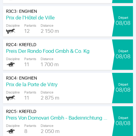
R3C3
ENGHIEN
|
Prix de l'Hôtel de Ville
Départ
08/08
Discipline
Partants
Distance
12
2 150 m
R2C4
KREFELD
|
Preis Der Rondo Food Gmbh & Co. Kg
Départ
08/08
Discipline
Partants
Distance
11
1 700 m
R3C4
ENGHIEN
|
Prix de la Porte de Vitry
Départ
08/08
Discipline
Partants
Distance
11
2 875 m
R2C5
KREFELD
|
Preis Von Domovari Gmbh - Badeinrichtung Auf Mass
Départ
08/08
Discipline
Partants
Distance
8
2 050 m