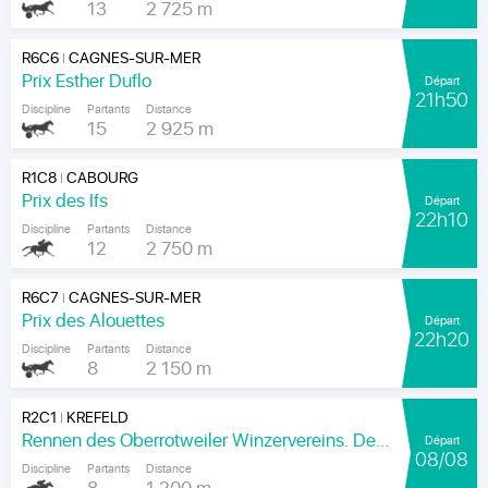
13
2 725 m
R6C6
CAGNES-SUR-MER
|
Prix Esther Duflo
Départ
21h50
Discipline
Partants
Distance
15
2 925 m
R1C8
CABOURG
|
Prix des Ifs
Départ
22h10
Discipline
Partants
Distance
12
2 750 m
R6C7
CAGNES-SUR-MER
|
Prix des Alouettes
Départ
22h20
Discipline
Partants
Distance
8
2 150 m
R2C1
KREFELD
|
Rennen des Oberrotweiler Winzervereins. Der Klassiker Am Kaiser.
Départ
08/08
Discipline
Partants
Distance