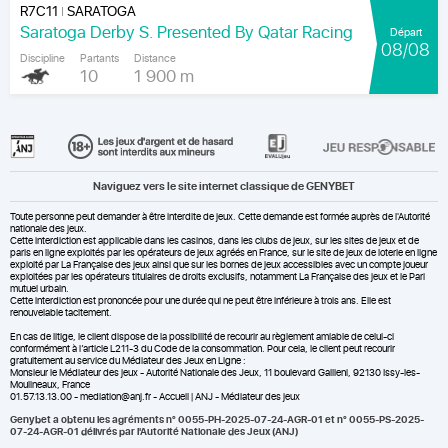
R7C11
SARATOGA
|
Saratoga Derby S. Presented By Qatar Racing
Départ
08/08
Discipline
Partants
Distance
10
1 900 m
Naviguez vers le site internet classique de GENYBET
Toute personne peut demander à être interdite de jeux. Cette demande est formée auprès de l'Autorité
nationale des jeux.
Cette interdiction est applicable dans les casinos, dans les clubs de jeux, sur les sites de jeux et de
paris en ligne exploités par les opérateurs de jeux agréés en France, sur le site de jeux de loterie en ligne
exploité par La Française des jeux ainsi que sur les bornes de jeux accessibles avec un compte joueur
exploitées par les opérateurs titulaires de droits exclusifs, notamment La Française des jeux et le Pari
mutuel urbain.
Cette interdiction est prononcée pour une durée qui ne peut être inférieure à trois ans. Elle est
renouvelable tacitement.
En cas de litige, le client dispose de la possibilité de recourir au règlement amiable de celui-ci
conformément à l’article L211-3 du Code de la consommation. Pour cela, le client peut recourir
gratuitement au service du Médiateur des Jeux en Ligne :
Monsieur le Médiateur des jeux - Autorité Nationale des Jeux, 11 boulevard Gallieni, 92130 Issy-les-
Moulineaux, France
01.57.13.13.00 - mediation@anj.fr -
Accueil | ANJ - Médiateur des jeux
Genybet a obtenu les agréments n° 0055-PH-2025-07-24-AGR-01 et n° 0055-PS-2025-
07-24-AGR-01 délivrés par l'Autorité Nationale des Jeux (ANJ)