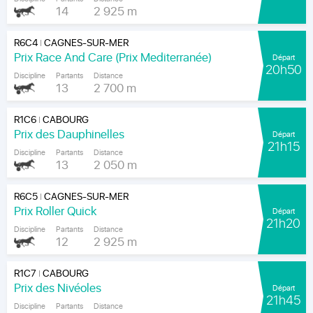
14
2 925 m
R6C4
CAGNES-SUR-MER
|
Prix Race And Care (Prix Mediterranée)
Départ
20h50
Discipline
Partants
Distance
13
2 700 m
R1C6
CABOURG
|
Prix des Dauphinelles
Départ
21h15
Discipline
Partants
Distance
13
2 050 m
R6C5
CAGNES-SUR-MER
|
Prix Roller Quick
Départ
21h20
Discipline
Partants
Distance
12
2 925 m
R1C7
CABOURG
|
Prix des Nivéoles
Départ
21h45
Discipline
Partants
Distance