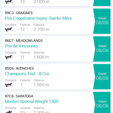
13
2 000 m
R9C3
GRAIGNES
|
Prix Coopérative Isigny-Sainte-Mère
Départ
08/08
Discipline
Partants
Distance
12
2 700 m
R6C7
MEADOWLANDS
|
Prix de Vincennes
Départ
08/08
Discipline
Partants
Distance
11
1 609 m
R5C6
AVENCHES
|
Champions Trial - 8 Cnt
Départ
08/08
Discipline
Partants
Distance
7
1 950 m
R7C6
SARATOGA
|
Maiden Special Weight 1300
Départ
08/08
Discipline
Partants
Distance
10
1 300 m