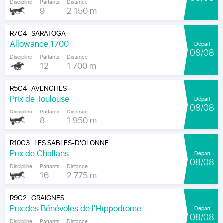
Discipline
Partants
Distance
9
2 150 m
R7C4
SARATOGA
|
Allowance 1700
Départ
08/08
Discipline
Partants
Distance
12
1 700 m
R5C4
AVENCHES
|
Prix de Toulouse
Départ
08/08
Discipline
Partants
Distance
8
1 950 m
R10C3
LES SABLES-D'OLONNE
|
Prix de Challans
Départ
08/08
Discipline
Partants
Distance
16
2 775 m
R9C2
GRAIGNES
|
Prix des Bénévoles de l'Hippodrome
Départ
08/08
Discipline
Partants
Distance