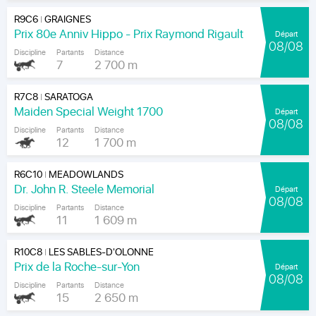
R9C6
GRAIGNES
|
Prix 80e Anniv Hippo - Prix Raymond Rigault
Départ
08/08
Discipline
Partants
Distance
7
2 700 m
R7C8
SARATOGA
|
Maiden Special Weight 1700
Départ
08/08
Discipline
Partants
Distance
12
1 700 m
R6C10
MEADOWLANDS
|
Dr. John R. Steele Memorial
Départ
08/08
Discipline
Partants
Distance
11
1 609 m
R10C8
LES SABLES-D'OLONNE
|
Prix de la Roche-sur-Yon
Départ
08/08
Discipline
Partants
Distance
15
2 650 m