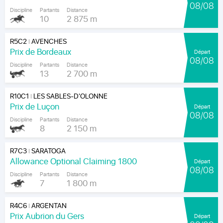
08/08
Discipline
Partants
Distance
10
2 875 m
R5C2
AVENCHES
|
Prix de Bordeaux
Départ
08/08
Discipline
Partants
Distance
13
2 700 m
R10C1
LES SABLES-D'OLONNE
|
Prix de Luçon
Départ
08/08
Discipline
Partants
Distance
8
2 150 m
R7C3
SARATOGA
|
Allowance Optional Claiming 1800
Départ
08/08
Discipline
Partants
Distance
7
1 800 m
R4C6
ARGENTAN
|
Prix Aubrion du Gers
Départ