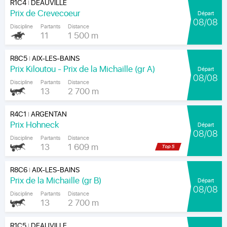
R1C4
DEAUVILLE
|
Prix de Crevecoeur
Départ
08/08
Discipline
Partants
Distance
11
1 500 m
R8C5
AIX-LES-BAINS
|
Prix Kiloutou - Prix de la Michaille (gr A)
Départ
08/08
Discipline
Partants
Distance
13
2 700 m
R4C1
ARGENTAN
|
Prix Hohneck
Départ
08/08
Discipline
Partants
Distance
13
1 609 m
R8C6
AIX-LES-BAINS
|
Prix de la Michaille (gr B)
Départ
08/08
Discipline
Partants
Distance
13
2 700 m
R1C5
DEAUVILLE
|