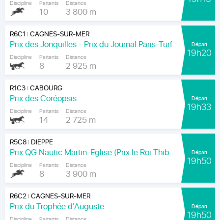
Discipline
Partants
Distance
10
3 800 m
R6C1
CAGNES-SUR-MER
|
Prix des Jonquilles - Prix du Journal Paris-Turf
Départ
19h20
Discipline
Partants
Distance
8
2 925 m
R1C3
CABOURG
|
Prix des Coréopsis
Départ
19h33
Discipline
Partants
Distance
14
2 725 m
R5C8
DIEPPE
|
Prix QG Nautic Martin-Eglise (Prix le Roi Thibault)
Départ
19h50
Discipline
Partants
Distance
8
3 900 m
R6C2
CAGNES-SUR-MER
|
Prix du Trophée d'Auguste
Départ
19h50
Discipline
Partants
Distance