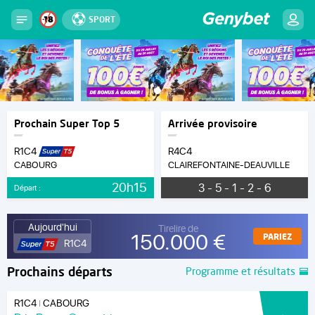
SPORT
Prochain Super Top 5
Arrivée provisoire
R1C4
R4C4
CABOURG
CLAIREFONTAINE-DEAUVILLE
20h15
3 - 5 - 1 - 2 - 6
Départ :
Aujourd'hui
Tirelire de
150.000 €
PARIEZ
R1C4
Prochains départs
Programme et résultats
R1C4
CABOURG
|