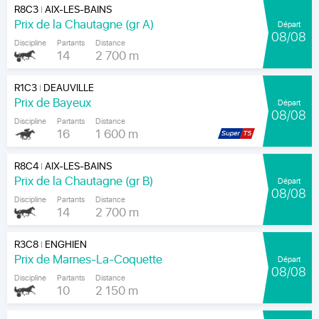
R8C3
AIX-LES-BAINS
|
Prix de la Chautagne (gr A)
Départ
08/08
Discipline
Partants
Distance
14
2 700 m
R1C3
DEAUVILLE
|
Prix de Bayeux
Départ
08/08
Discipline
Partants
Distance
16
1 600 m
R8C4
AIX-LES-BAINS
|
Prix de la Chautagne (gr B)
Départ
08/08
Discipline
Partants
Distance
14
2 700 m
R3C8
ENGHIEN
|
Prix de Marnes-La-Coquette
Départ
08/08
Discipline
Partants
Distance
10
2 150 m