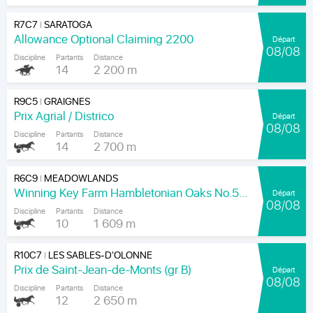
R7C7
SARATOGA
|
Allowance Optional Claiming 2200
Départ
08/08
Discipline
Partants
Distance
14
2 200 m
R9C5
GRAIGNES
|
Prix Agrial / Districo
Départ
08/08
Discipline
Partants
Distance
14
2 700 m
R6C9
MEADOWLANDS
|
Winning Key Farm Hambletonian Oaks No.56 - Final
Départ
08/08
Discipline
Partants
Distance
10
1 609 m
R10C7
LES SABLES-D'OLONNE
|
Prix de Saint-Jean-de-Monts (gr B)
Départ
08/08
Discipline
Partants
Distance
12
2 650 m