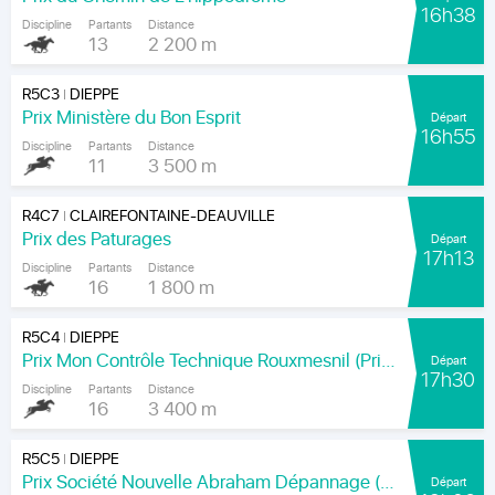
16h38
Discipline
Partants
Distance
13
2 200 m
R5C3
DIEPPE
|
Prix Ministère du Bon Esprit
Départ
16h55
Discipline
Partants
Distance
11
3 500 m
R4C7
CLAIREFONTAINE-DEAUVILLE
|
Prix des Paturages
Départ
17h13
Discipline
Partants
Distance
16
1 800 m
R5C4
DIEPPE
|
Prix Mon Contrôle Technique Rouxmesnil (Prix Jean de la Rochefoucauld)
Départ
17h30
Discipline
Partants
Distance
16
3 400 m
R5C5
DIEPPE
|
Prix Société Nouvelle Abraham Dépannage (Prix Arenice)
Départ