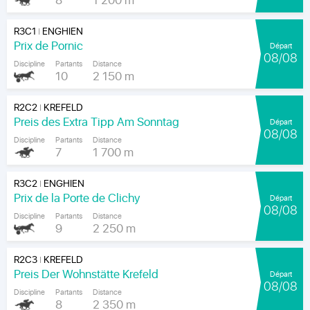
8
1 200 m
R3C1
ENGHIEN
|
Prix de Pornic
Départ
08/08
Discipline
Partants
Distance
10
2 150 m
R2C2
KREFELD
|
Preis des Extra Tipp Am Sonntag
Départ
08/08
Discipline
Partants
Distance
7
1 700 m
R3C2
ENGHIEN
|
Prix de la Porte de Clichy
Départ
08/08
Discipline
Partants
Distance
9
2 250 m
R2C3
KREFELD
|
Preis Der Wohnstätte Krefeld
Départ
08/08
Discipline
Partants
Distance
8
2 350 m