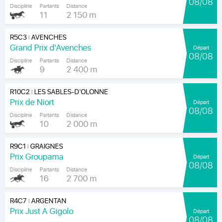
08/08
Discipline
Partants
Distance
11
2 150 m
R5C3
AVENCHES
|
Grand Prix d'Avenches
Départ
08/08
Discipline
Partants
Distance
9
2 400 m
R10C2
LES SABLES-D'OLONNE
|
Prix de Niort
Départ
08/08
Discipline
Partants
Distance
10
2 000 m
R9C1
GRAIGNES
|
Prix Groupama
Départ
08/08
Discipline
Partants
Distance
16
2 700 m
R4C7
ARGENTAN
|
Prix Just A Gigolo
Départ
08/08