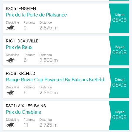
R3C5
ENGHIEN
|
Prix de la Porte de Plaisance
Départ
08/08
Discipline
Partants
Distance
9
2 875 m
R1C1
DEAUVILLE
|
Prix de Reux
Départ
08/08
Discipline
Partants
Distance
6
2 500 m
R2C6
KREFELD
|
Range Rover Cup Powered By Britcars Krefeld
Départ
08/08
Discipline
Partants
Distance
6
2 350 m
R8C1
AIX-LES-BAINS
|
Prix du Chablais
Départ
08/08
Discipline
Partants
Distance
11
2 725 m