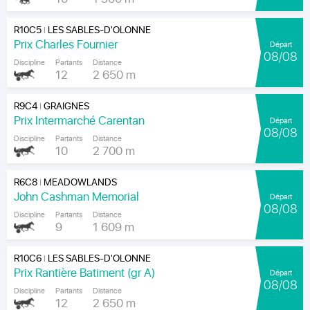
R10C5
LES SABLES-D'OLONNE
|
Prix Charles Fournier
Départ
08/08
Discipline
Partants
Distance
12
2 650 m
R9C4
GRAIGNES
|
Prix Intermarché Carentan
Départ
08/08
Discipline
Partants
Distance
10
2 700 m
R6C8
MEADOWLANDS
|
John Cashman Memorial
Départ
08/08
Discipline
Partants
Distance
9
1 609 m
R10C6
LES SABLES-D'OLONNE
|
Prix Rantière Batiment (gr A)
Départ
08/08
Discipline
Partants
Distance
12
2 650 m