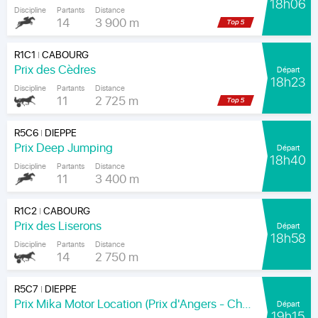
18h06
Discipline
Partants
Distance
14
3 900 m
R1C1
CABOURG
|
Prix des Cèdres
Départ
18h23
Discipline
Partants
Distance
11
2 725 m
R5C6
DIEPPE
|
Prix Deep Jumping
Départ
18h40
Discipline
Partants
Distance
11
3 400 m
R1C2
CABOURG
|
Prix des Liserons
Départ
18h58
Discipline
Partants
Distance
14
2 750 m
R5C7
DIEPPE
|
Prix Mika Motor Location (Prix d'Angers - Chamionnat Paris-Turf des Apprentis-Jeunes-Jockeys)
Départ
19h15