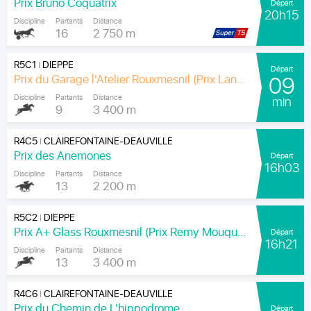
Prix Bruno Coquatrix
Départ
20h15
Discipline
Partants
Distance
16
2 750 m
R5C1
DIEPPE
|
Départ
Prix du Garage l'Atelier Rouxmesnil (Prix Lands End)
09
Discipline
Partants
Distance
min
9
3 400 m
R4C5
CLAIREFONTAINE-DEAUVILLE
|
Prix des Anemones
Départ
16h03
Discipline
Partants
Distance
13
2 200 m
R5C2
DIEPPE
|
Prix A+ Glass Rouxmesnil (Prix Remy Mouquet)
Départ
16h21
Discipline
Partants
Distance
13
3 400 m
R4C6
CLAIREFONTAINE-DEAUVILLE
|
Prix du Chemin de L'hippodrome
Départ