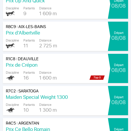
Prix Up And Quick
Départ
08/08
Discipline
Partants
Distance
9
1 609 m
R8C9
AIX-LES-BAINS
|
Prix d'Albertville
Départ
08/08
Discipline
Partants
Distance
11
2 725 m
R1C8
DEAUVILLE
|
Prix de Crépon
Départ
08/08
Discipline
Partants
Distance
16
1 600 m
R7C2
SARATOGA
|
Maiden Special Weight 1300
Départ
08/08
Discipline
Partants
Distance
10
1 300 m
R4C5
ARGENTAN
|
Prix Ce Bello Romain
Départ