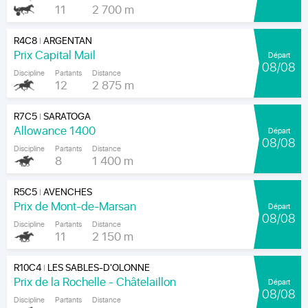
11
2 700 m
R4C8
ARGENTAN
|
Prix Capital Mail
Départ
08/08
Discipline
Partants
Distance
12
2 875 m
R7C5
SARATOGA
|
Allowance 1400
Départ
08/08
Discipline
Partants
Distance
8
1 400 m
R5C5
AVENCHES
|
Prix de Mont-de-Marsan
Départ
08/08
Discipline
Partants
Distance
11
2 150 m
R10C4
LES SABLES-D'OLONNE
|
Prix de la Rochelle - Châtelaillon
Départ
08/08
Discipline
Partants
Distance