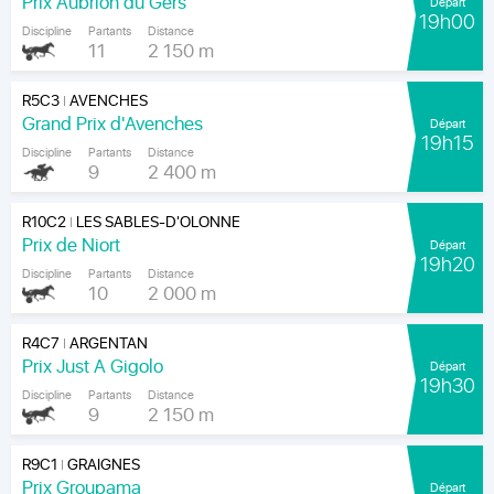
Prix Aubrion du Gers
Départ
19h00
Discipline
Partants
Distance
11
2 150 m
R5C3
AVENCHES
|
Grand Prix d'Avenches
Départ
19h15
Discipline
Partants
Distance
9
2 400 m
R10C2
LES SABLES-D'OLONNE
|
Prix de Niort
Départ
19h20
Discipline
Partants
Distance
10
2 000 m
R4C7
ARGENTAN
|
Prix Just A Gigolo
Départ
19h30
Discipline
Partants
Distance
9
2 150 m
R9C1
GRAIGNES
|
Prix Groupama
Départ