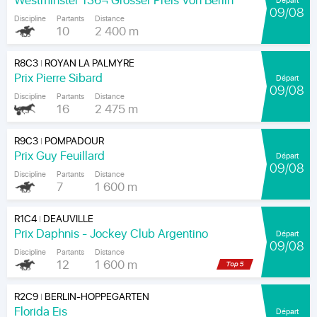
Westminster 136¬ Grosser Preis Von Berlin
Départ
09/08
Discipline
Partants
Distance
10
2 400 m
R8C3
ROYAN LA PALMYRE
|
Prix Pierre Sibard
Départ
09/08
Discipline
Partants
Distance
16
2 475 m
R9C3
POMPADOUR
|
Prix Guy Feuillard
Départ
09/08
Discipline
Partants
Distance
7
1 600 m
R1C4
DEAUVILLE
|
Prix Daphnis - Jockey Club Argentino
Départ
09/08
Discipline
Partants
Distance
12
1 600 m
R2C9
BERLIN-HOPPEGARTEN
|
Florida Eis
Départ