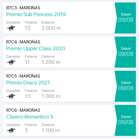
R7C3
MAROÑAS
|
Premio Sub Princess 2019
Départ
09/08
Discipline
Partants
Distance
13
2 000 m
R7C4
MAROÑAS
|
Premio Upper Class 2020
Départ
09/08
Discipline
Partants
Distance
11
1 200 m
R7C5
MAROÑAS
|
Premio Draco 2021
Départ
09/08
Discipline
Partants
Distance
13
1 000 m
R7C6
MAROÑAS
|
Clasico Romantico S.
Départ
09/08
Discipline
Partants
Distance
5
1 100 m