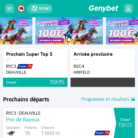
SPORT
Prochain Super Top 5
Arrivée provisoire
R1C3
R2C4
DEAUVILLE
KREFELD
15h15
Départ :
Prochains départs
Programme et résultats
R1C3
DEAUVILLE
|
Prix de Bayeux
Départ
15h15
Discipline
Partants
Distance
16
1 600 m