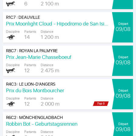
6
2 100 m
R1C7
DEAUVILLE
|
Prix Moonlight Cloud - Hipodromo de San Isidro
Départ
09/08
Discipline
Partants
Distance
14
1 200 m
R8C7
ROYAN LA PALMYRE
|
Prix Jean-Marie Chasseboeuf
Départ
09/08
Discipline
Partants
Distance
12
2 475 m
R4C3
LE LION-D'ANGERS
|
Prix du Bois Montbourcher
Départ
09/08
Discipline
Partants
Distance
12
2 000 m
R6C2
MÖNCHENGLADBACH
|
Robbin Bot - Geburtstagsrennen
Départ
09/08
Discipline
Partants
Distance