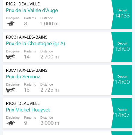
R1C2
DEAUVILLE
|
Prix de la Vallée d'Auge
Départ
14h33
Discipline
Partants
Distance
8
1 000 m
R8C3
AIX-LES-BAINS
|
Prix de la Chautagne (gr A)
Départ
15h00
Discipline
Partants
Distance
14
2 700 m
R8C7
AIX-LES-BAINS
|
Prix du Semnoz
Départ
17h00
Discipline
Partants
Distance
15
2 725 m
R1C6
DEAUVILLE
|
Prix Michel Houyvet
Départ
17h07
Discipline
Partants
Distance
9
3 000 m