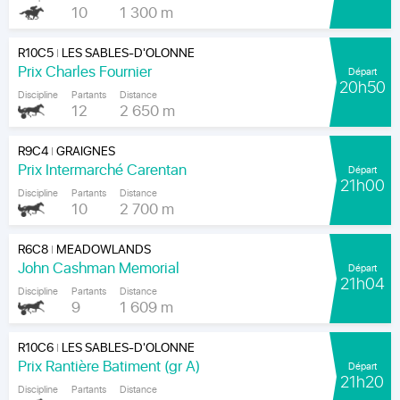
10
1 300 m
R10C5
LES SABLES-D'OLONNE
|
Prix Charles Fournier
Départ
20h50
Discipline
Partants
Distance
12
2 650 m
R9C4
GRAIGNES
|
Prix Intermarché Carentan
Départ
21h00
Discipline
Partants
Distance
10
2 700 m
R6C8
MEADOWLANDS
|
John Cashman Memorial
Départ
21h04
Discipline
Partants
Distance
9
1 609 m
R10C6
LES SABLES-D'OLONNE
|
Prix Rantière Batiment (gr A)
Départ
21h20
Discipline
Partants
Distance