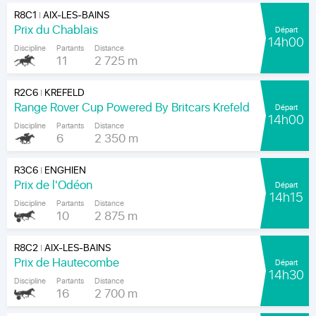
R8C1
AIX-LES-BAINS
|
Prix du Chablais
Départ
14h00
Discipline
Partants
Distance
11
2 725 m
R2C6
KREFELD
|
Range Rover Cup Powered By Britcars Krefeld
Départ
14h00
Discipline
Partants
Distance
6
2 350 m
R3C6
ENGHIEN
|
Prix de l'Odéon
Départ
14h15
Discipline
Partants
Distance
10
2 875 m
R8C2
AIX-LES-BAINS
|
Prix de Hautecombe
Départ
14h30
Discipline
Partants
Distance
16
2 700 m