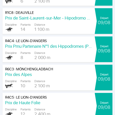
6
2 100 m
R1C8
DEAUVILLE
|
Prix de Saint-Laurent-sur-Mer - Hipodromo de Maronas
Départ
09/08
Discipline
Partants
Distance
14
1 100 m
R4C4
LE LION-D'ANGERS
|
Prix Pmu Partenaire N°1 des Hippodromes (Prix du Moulin de Varennes)
Départ
09/08
Discipline
Partants
Distance
8
2 000 m
R6C3
MÖNCHENGLADBACH
|
Prix des Alpes
Départ
09/08
Discipline
Partants
Distance
10
2 100 m
R4C5
LE LION-D'ANGERS
|
Prix de Haute Folie
Départ
09/08
Discipline
Partants
Distance
12
2 400 m