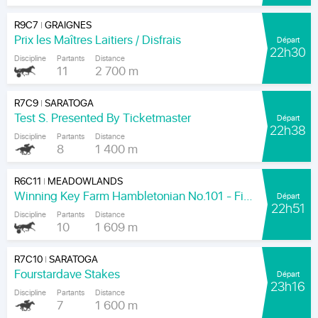
R9C7
GRAIGNES
|
Prix les Maîtres Laitiers / Disfrais
Départ
22h30
Discipline
Partants
Distance
11
2 700 m
R7C9
SARATOGA
|
Test S. Presented By Ticketmaster
Départ
22h38
Discipline
Partants
Distance
8
1 400 m
R6C11
MEADOWLANDS
|
Winning Key Farm Hambletonian No.101 - Final
Départ
22h51
Discipline
Partants
Distance
10
1 609 m
R7C10
SARATOGA
|
Fourstardave Stakes
Départ
23h16
Discipline
Partants
Distance
7
1 600 m