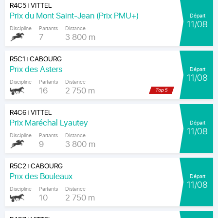
R4C5
VITTEL
|
Prix du Mont Saint-Jean (Prix PMU+)
Départ
11/08
Discipline
Partants
Distance
7
3 800 m
R5C1
CABOURG
|
Prix des Asters
Départ
11/08
Discipline
Partants
Distance
16
2 750 m
R4C6
VITTEL
|
Prix Maréchal Lyautey
Départ
11/08
Discipline
Partants
Distance
9
3 800 m
R5C2
CABOURG
|
Prix des Bouleaux
Départ
11/08
Discipline
Partants
Distance
10
2 750 m