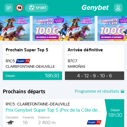
SPORT
Prochain Super Top 5
Arrivée définitive
R1C5
R7C7
CLAIREFONTAINE-DEAUVILLE
MAROÑAS
18h30
4 - 12 - 9 - 10 - 6
Départ :
Prochains départs
Programme et résultats
R1C5
CLAIREFONTAINE-DEAUVILLE
|
Prix Genybet Super Top 5 (Prix de la Côte de Nacre)
Départ
18h30
Discipline
Partants
Distance
16
2 400 m