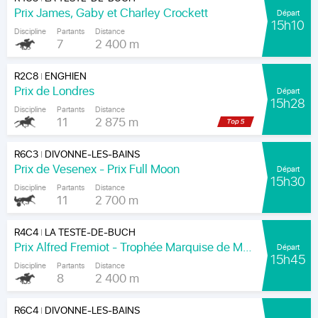
Prix James, Gaby et Charley Crockett
Départ
15h10
Discipline
Partants
Distance
7
2 400 m
R2C8
ENGHIEN
|
Prix de Londres
Départ
15h28
Discipline
Partants
Distance
11
2 875 m
R6C3
DIVONNE-LES-BAINS
|
Prix de Vesenex - Prix Full Moon
Départ
15h30
Discipline
Partants
Distance
11
2 700 m
R4C4
LA TESTE-DE-BUCH
|
Prix Alfred Fremiot - Trophée Marquise de Moratalla
Départ
15h45
Discipline
Partants
Distance
8
2 400 m
R6C4
DIVONNE-LES-BAINS
|