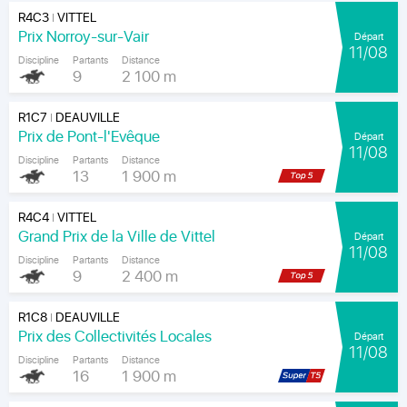
R4C3
VITTEL
|
Prix Norroy-sur-Vair
Départ
11/08
Discipline
Partants
Distance
9
2 100 m
R1C7
DEAUVILLE
|
Prix de Pont-l'Evêque
Départ
11/08
Discipline
Partants
Distance
13
1 900 m
R4C4
VITTEL
|
Grand Prix de la Ville de Vittel
Départ
11/08
Discipline
Partants
Distance
9
2 400 m
R1C8
DEAUVILLE
|
Prix des Collectivités Locales
Départ
11/08
Discipline
Partants
Distance
16
1 900 m