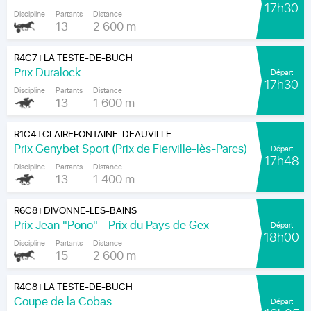
17h30
Discipline
Partants
Distance
13
2 600 m
R4C7
LA TESTE-DE-BUCH
|
Prix Duralock
Départ
17h30
Discipline
Partants
Distance
13
1 600 m
R1C4
CLAIREFONTAINE-DEAUVILLE
|
Prix Genybet Sport (Prix de Fierville-lès-Parcs)
Départ
17h48
Discipline
Partants
Distance
13
1 400 m
R6C8
DIVONNE-LES-BAINS
|
Prix Jean "Pono" - Prix du Pays de Gex
Départ
18h00
Discipline
Partants
Distance
15
2 600 m
R4C8
LA TESTE-DE-BUCH
|
Coupe de la Cobas
Départ