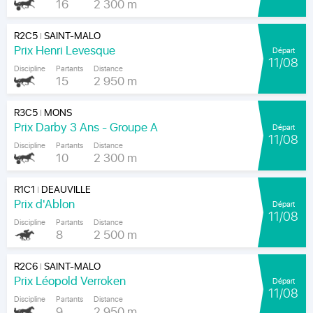
16
2 300 m
R2C5
SAINT-MALO
|
Prix Henri Levesque
Départ
11/08
Discipline
Partants
Distance
15
2 950 m
R3C5
MONS
|
Prix Darby 3 Ans - Groupe A
Départ
11/08
Discipline
Partants
Distance
10
2 300 m
R1C1
DEAUVILLE
|
Prix d'Ablon
Départ
11/08
Discipline
Partants
Distance
8
2 500 m
R2C6
SAINT-MALO
|
Prix Léopold Verroken
Départ
11/08
Discipline
Partants
Distance
9
2 950 m