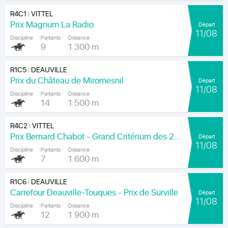
R4C1
VITTEL
|
Prix Magnum La Radio
Départ
11/08
Discipline
Partants
Distance
9
1 300 m
R1C5
DEAUVILLE
|
Prix du Château de Miromesnil
Départ
11/08
Discipline
Partants
Distance
14
1 500 m
R4C2
VITTEL
|
Prix Bernard Chabot - Grand Critérium des 2 Ans de Vittel
Départ
11/08
Discipline
Partants
Distance
7
1 600 m
R1C6
DEAUVILLE
|
Carrefour Deauville-Touques - Prix de Surville
Départ
11/08
Discipline
Partants
Distance
12
1 900 m