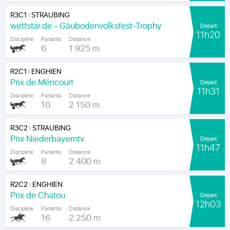
R3C1
STRAUBING
|
wettstar.de - Gäubodenvolksfest-Trophy
Départ
11h20
Discipline
Partants
Distance
6
1 925 m
R2C1
ENGHIEN
|
Prix de Méricourt
Départ
11h31
Discipline
Partants
Distance
10
2 150 m
R3C2
STRAUBING
|
Prix Niederbayerntv
Départ
11h47
Discipline
Partants
Distance
8
2 400 m
R2C2
ENGHIEN
|
Prix de Chatou
Départ
12h03
Discipline
Partants
Distance
16
2 250 m