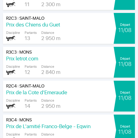
11
2 300 m
R2C3
SAINT-MALO
|
Prix des Chiens du Guet
Départ
11/08
Discipline
Partants
Distance
13
2 950 m
R3C3
MONS
|
Prix letrot.com
Départ
11/08
Discipline
Partants
Distance
12
2 840 m
R2C4
SAINT-MALO
|
Prix de la Cote d'Emeraude
Départ
11/08
Discipline
Partants
Distance
14
2 950 m
R3C4
MONS
|
Prix de L'amitié Franco-Belge - Eqwin
Départ
11/08
Discipline
Partants
Distance