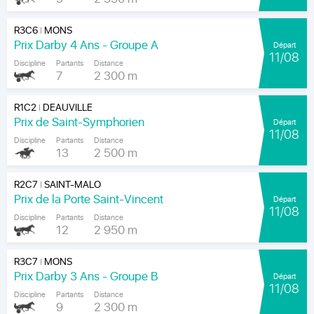
R3C6
MONS
|
Prix Darby 4 Ans - Groupe A
Départ
11/08
Discipline
Partants
Distance
7
2 300 m
R1C2
DEAUVILLE
|
Prix de Saint-Symphorien
Départ
11/08
Discipline
Partants
Distance
13
2 500 m
R2C7
SAINT-MALO
|
Prix de la Porte Saint-Vincent
Départ
11/08
Discipline
Partants
Distance
12
2 950 m
R3C7
MONS
|
Prix Darby 3 Ans - Groupe B
Départ
11/08
Discipline
Partants
Distance
9
2 300 m