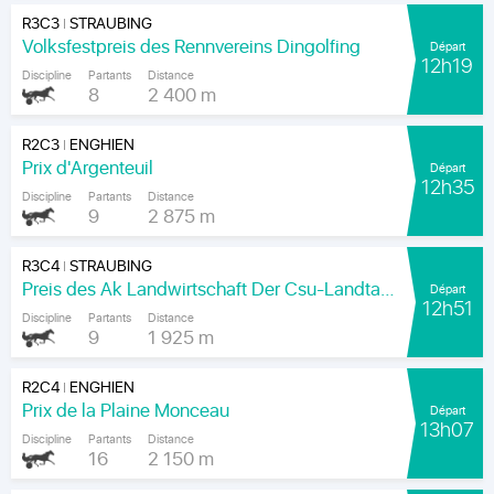
R3C3
STRAUBING
|
Volksfestpreis des Rennvereins Dingolfing
Départ
12h19
Discipline
Partants
Distance
8
2 400 m
R2C3
ENGHIEN
|
Prix d'Argenteuil
Départ
12h35
Discipline
Partants
Distance
9
2 875 m
R3C4
STRAUBING
|
Preis des Ak Landwirtschaft Der Csu-Landtagsfraktion
Départ
12h51
Discipline
Partants
Distance
9
1 925 m
R2C4
ENGHIEN
|
Prix de la Plaine Monceau
Départ
13h07
Discipline
Partants
Distance
16
2 150 m