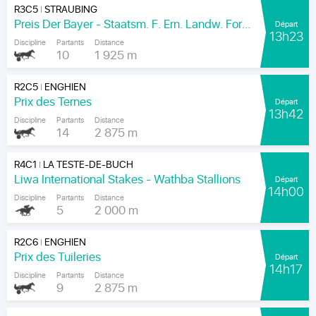
R3C5
STRAUBING
|
Preis Der Bayer - Staatsm. F. Ern. Landw. Forsten Und Tourism
Départ
13h23
Discipline
Partants
Distance
10
1 925 m
R2C5
ENGHIEN
|
Prix des Ternes
Départ
13h42
Discipline
Partants
Distance
14
2 875 m
R4C1
LA TESTE-DE-BUCH
|
Liwa International Stakes - Wathba Stallions
Départ
14h00
Discipline
Partants
Distance
5
2 000 m
R2C6
ENGHIEN
|
Prix des Tuileries
Départ
14h17
Discipline
Partants
Distance
9
2 875 m