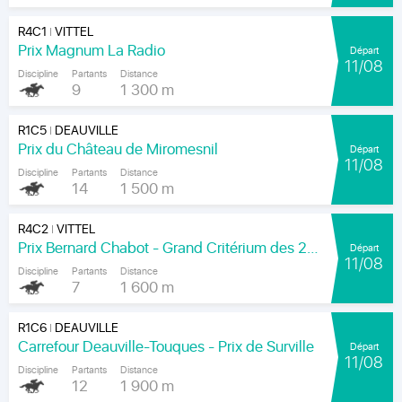
R4C1
VITTEL
|
Prix Magnum La Radio
Départ
11/08
Discipline
Partants
Distance
9
1 300 m
R1C5
DEAUVILLE
|
Prix du Château de Miromesnil
Départ
11/08
Discipline
Partants
Distance
14
1 500 m
R4C2
VITTEL
|
Prix Bernard Chabot - Grand Critérium des 2 Ans de Vittel
Départ
11/08
Discipline
Partants
Distance
7
1 600 m
R1C6
DEAUVILLE
|
Carrefour Deauville-Touques - Prix de Surville
Départ
11/08
Discipline
Partants
Distance
12
1 900 m