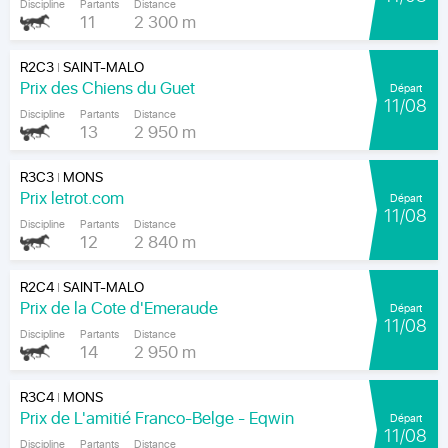
Discipline
Partants
Distance
11
2 300 m
R2C3
SAINT-MALO
|
Prix des Chiens du Guet
Départ
11/08
Discipline
Partants
Distance
13
2 950 m
R3C3
MONS
|
Prix letrot.com
Départ
11/08
Discipline
Partants
Distance
12
2 840 m
R2C4
SAINT-MALO
|
Prix de la Cote d'Emeraude
Départ
11/08
Discipline
Partants
Distance
14
2 950 m
R3C4
MONS
|
Prix de L'amitié Franco-Belge - Eqwin
Départ
11/08
Discipline
Partants
Distance