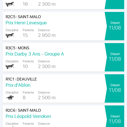
16
2 300 m
R2C5
SAINT-MALO
|
Prix Henri Levesque
Départ
11/08
Discipline
Partants
Distance
15
2 950 m
R3C5
MONS
|
Prix Darby 3 Ans - Groupe A
Départ
11/08
Discipline
Partants
Distance
10
2 300 m
R1C1
DEAUVILLE
|
Prix d'Ablon
Départ
11/08
Discipline
Partants
Distance
8
2 500 m
R2C6
SAINT-MALO
|
Prix Léopold Verroken
Départ
11/08
Discipline
Partants
Distance