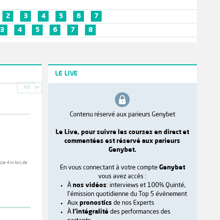
2
3
4
5
6
7
3
4
5
6
7
8
LE LIVE
R8
Contenu réservé aux parieurs Genybet
Le Live, pour suivre les courses en direct et
commentées est réservé aux parieurs
Genybet.
se 4 ni lors de
En vous connectant à votre compte
Genybet
vous avez accès :
À
nos vidéos
: interviews et 100% Quinté,
l'émission quotidienne du Top 5 évènement
Aux
pronostics
de nos Experts
À
l'intégralité
des performances des