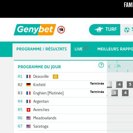
TURF
PROGRAMME / RÉSULTATS
LIVE
MEILLEURS RAPP
11h
12h
13h
PROGRAMME DU JOUR
R1
Deauville
Terminée
1
2
3
4
5
R2
Krefeld
Terminée
1
2
3
4
R3
Enghien [Matinée]
R4
Argentan
R5
Avenches
R6
Meadowlands
R7
Saratoga