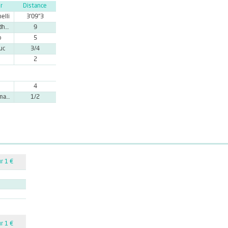
r
Distance
elli
3'09''3
Mlle M. Waldhauser
9
o
5
uc
3/4
2
4
Mlle M. Germain
1/2
r 1 €
r 1 €