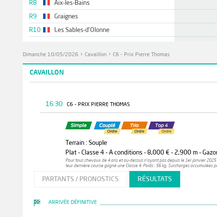
R8
Aix-les-Bains
R9
Graignes
R10
Les Sables-d'Olonne
Dimanche 10/05/2026
>
Cavaillon
>
C6 - Prix Pierre Thomas
CAVAILLON
16:30
C6 - PRIX PIERRE THOMAS
Terrain : Souple
Plat - Classe 4 - A conditions - 8,000 € - 2,900 m - Gazon
Pour tous chevaux de 4 ans et au-dessus n'ayant pas depuis le 1er janvier 2025 i
leur dernière course gagné une Classe 4. Poids : 56 kg. Surcharges accumulées po
PARTANTS / PRONOSTICS
RÉSULTATS
ARRIVÉE DÉFINITIVE