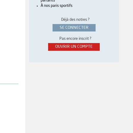
partants
À nos paris sportifs
Déjà des notres ?
SE CONNECTER
Pas encore inscrit ?
OUVRIR UN COMPTE