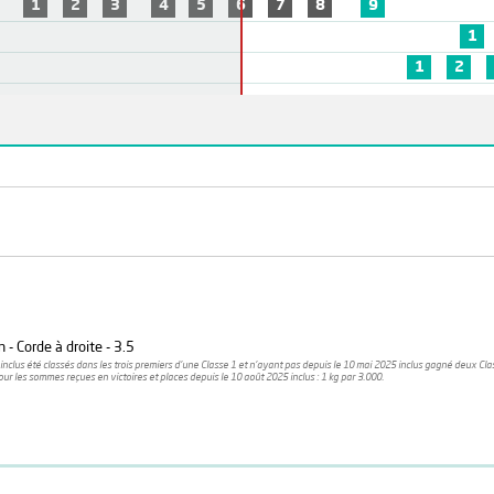
1
2
3
4
5
6
7
8
9
1
1
2
 - Corde à droite - 3.5
nclus été classés dans les trois premiers d'une Classe 1 et n'ayant pas depuis le 10 mai 2025 inclus gagné deux Clas
ur les sommes reçues en victoires et places depuis le 10 août 2025 inclus : 1 kg par 3.000.