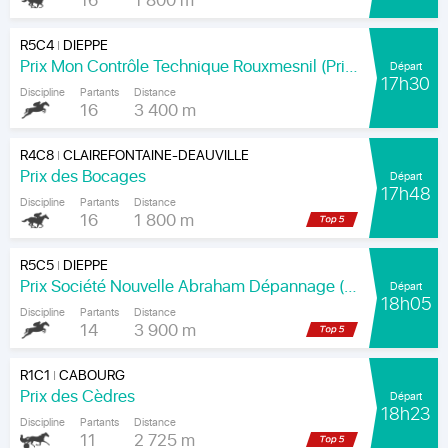
16
1 800 m
R5C4
DIEPPE
|
Prix Mon Contrôle Technique Rouxmesnil (Prix Jean de la Rochefoucauld)
Départ
17h30
Discipline
Partants
Distance
16
3 400 m
R4C8
CLAIREFONTAINE-DEAUVILLE
|
Prix des Bocages
Départ
17h48
Discipline
Partants
Distance
16
1 800 m
R5C5
DIEPPE
|
Prix Société Nouvelle Abraham Dépannage (Prix Arenice)
Départ
18h05
Discipline
Partants
Distance
14
3 900 m
R1C1
CABOURG
|
Prix des Cèdres
Départ
18h23
Discipline
Partants
Distance
11
2 725 m