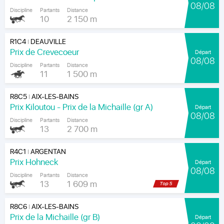
08/08
Discipline
Partants
Distance
10
2 150 m
R1C4
DEAUVILLE
|
Prix de Crevecoeur
Départ
08/08
Discipline
Partants
Distance
11
1 500 m
R8C5
AIX-LES-BAINS
|
Prix Kiloutou - Prix de la Michaille (gr A)
Départ
08/08
Discipline
Partants
Distance
13
2 700 m
R4C1
ARGENTAN
|
Prix Hohneck
Départ
08/08
Discipline
Partants
Distance
13
1 609 m
R8C6
AIX-LES-BAINS
|
Prix de la Michaille (gr B)
Départ