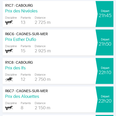
R1C7
CABOURG
|
Prix des Nivéoles
Départ
21h45
Discipline
Partants
Distance
13
2 725 m
R6C6
CAGNES-SUR-MER
|
Prix Esther Duflo
Départ
21h50
Discipline
Partants
Distance
15
2 925 m
R1C8
CABOURG
|
Prix des Ifs
Départ
22h10
Discipline
Partants
Distance
12
2 750 m
R6C7
CAGNES-SUR-MER
|
Prix des Alouettes
Départ
22h20
Discipline
Partants
Distance
8
2 150 m