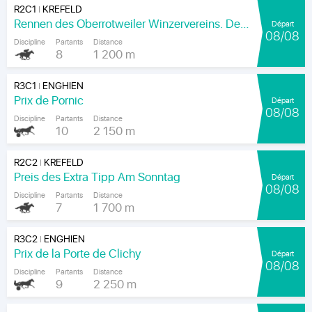
R2C1
KREFELD
|
Rennen des Oberrotweiler Winzervereins. Der Klassiker Am Kaiser.
Départ
08/08
Discipline
Partants
Distance
8
1 200 m
R3C1
ENGHIEN
|
Prix de Pornic
Départ
08/08
Discipline
Partants
Distance
10
2 150 m
R2C2
KREFELD
|
Preis des Extra Tipp Am Sonntag
Départ
08/08
Discipline
Partants
Distance
7
1 700 m
R3C2
ENGHIEN
|
Prix de la Porte de Clichy
Départ
08/08
Discipline
Partants
Distance
9
2 250 m