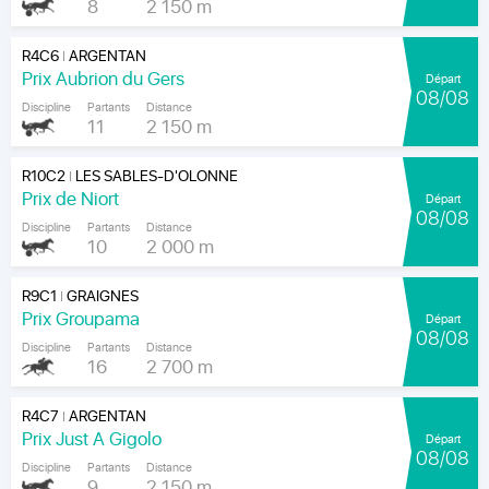
8
2 150 m
R4C6
ARGENTAN
|
Prix Aubrion du Gers
Départ
08/08
Discipline
Partants
Distance
11
2 150 m
R10C2
LES SABLES-D'OLONNE
|
Prix de Niort
Départ
08/08
Discipline
Partants
Distance
10
2 000 m
R9C1
GRAIGNES
|
Prix Groupama
Départ
08/08
Discipline
Partants
Distance
16
2 700 m
R4C7
ARGENTAN
|
Prix Just A Gigolo
Départ
08/08
Discipline
Partants
Distance
9
2 150 m