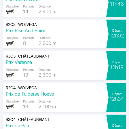
11h46
Discipline
Partants
Distance
14
2 400 m
R2C3
WOLVEGA
|
Prix Rise And Shine
Départ
12h02
Discipline
Partants
Distance
8
2 600 m
R3C3
CHÂTEAUBRIANT
|
Prix Varenne
Départ
12h18
Discipline
Partants
Distance
13
2 300 m
R2C4
WOLVEGA
|
Prix de Tulderse Hoeve
Départ
12h34
Discipline
Partants
Distance
13
2 100 m
R3C4
CHÂTEAUBRIANT
|
Prix du Parc
Départ