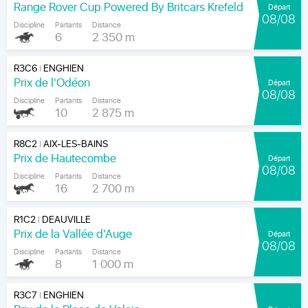
Range Rover Cup Powered By Britcars Krefeld
Départ
08/08
Discipline
Partants
Distance
6
2 350 m
R3C6
ENGHIEN
|
Prix de l'Odéon
Départ
08/08
Discipline
Partants
Distance
10
2 875 m
R8C2
AIX-LES-BAINS
|
Prix de Hautecombe
Départ
08/08
Discipline
Partants
Distance
16
2 700 m
R1C2
DEAUVILLE
|
Prix de la Vallée d'Auge
Départ
08/08
Discipline
Partants
Distance
8
1 000 m
R3C7
ENGHIEN
|