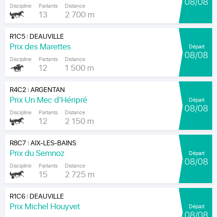
08/08
Discipline
Partants
Distance
13
2 700 m
R1C5
DEAUVILLE
|
Prix des Marettes
Départ
08/08
Discipline
Partants
Distance
12
1 500 m
R4C2
ARGENTAN
|
Prix Un Mec d'Héripré
Départ
08/08
Discipline
Partants
Distance
12
2 150 m
R8C7
AIX-LES-BAINS
|
Prix du Semnoz
Départ
08/08
Discipline
Partants
Distance
15
2 725 m
R1C6
DEAUVILLE
|
Prix Michel Houyvet
Départ
08/08