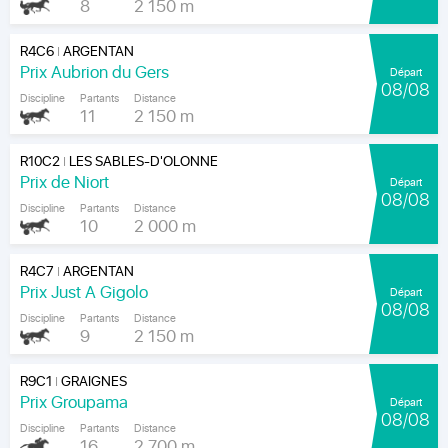
8
2 150 m
R4C6
ARGENTAN
|
Prix Aubrion du Gers
Départ
08/08
Discipline
Partants
Distance
11
2 150 m
R10C2
LES SABLES-D'OLONNE
|
Prix de Niort
Départ
08/08
Discipline
Partants
Distance
10
2 000 m
R4C7
ARGENTAN
|
Prix Just A Gigolo
Départ
08/08
Discipline
Partants
Distance
9
2 150 m
R9C1
GRAIGNES
|
Prix Groupama
Départ
08/08
Discipline
Partants
Distance
16
2 700 m