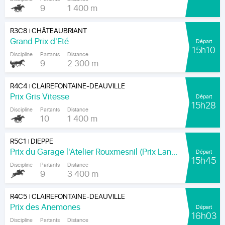
9
1 400 m
R3C8
CHÂTEAUBRIANT
|
Grand Prix d'Eté
Départ
15h10
Discipline
Partants
Distance
9
2 300 m
R4C4
CLAIREFONTAINE-DEAUVILLE
|
Prix Gris Vitesse
Départ
15h28
Discipline
Partants
Distance
10
1 400 m
R5C1
DIEPPE
|
Prix du Garage l'Atelier Rouxmesnil (Prix Lands End)
Départ
15h45
Discipline
Partants
Distance
9
3 400 m
R4C5
CLAIREFONTAINE-DEAUVILLE
|
Prix des Anemones
Départ
16h03
Discipline
Partants
Distance