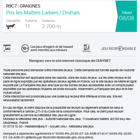
R9C7
GRAIGNES
|
Prix les Maîtres Laitiers / Disfrais
Départ
08/08
Discipline
Partants
Distance
11
2 700 m
Naviguez vers le site internet classique de GENYBET
Toute personne peut demander à être interdite de jeux. Cette demande est formée auprès de l'Autorité
nationale des jeux.
Cette interdiction est applicable dans les casinos, dans les clubs de jeux, sur les sites de jeux et de
paris en ligne exploités par les opérateurs de jeux agréés en France, sur le site de jeux de loterie en ligne
exploité par La Française des jeux ainsi que sur les bornes de jeux accessibles avec un compte joueur
exploitées par les opérateurs titulaires de droits exclusifs, notamment La Française des jeux et le Pari
mutuel urbain.
Cette interdiction est prononcée pour une durée qui ne peut être inférieure à trois ans. Elle est
renouvelable tacitement.
En cas de litige, le client dispose de la possibilité de recourir au règlement amiable de celui-ci
conformément à l’article L211-3 du Code de la consommation. Pour cela, le client peut recourir
gratuitement au service du Médiateur des Jeux en Ligne :
Monsieur le Médiateur des jeux - Autorité Nationale des Jeux, 11 boulevard Gallieni, 92130 Issy-les-
Moulineaux, France
01.57.13.13.00 - mediation@anj.fr -
Accueil | ANJ - Médiateur des jeux
Genybet a obtenu les agréments n° 0055-PH-2025-07-24-AGR-01 et n° 0055-PS-2025-
07-24-AGR-01 délivrés par l'Autorité Nationale des Jeux (ANJ)