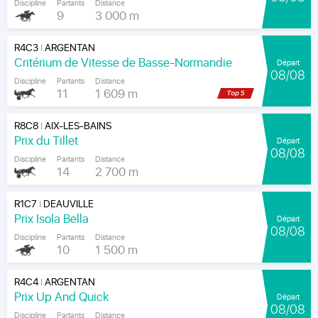
Discipline
Partants
Distance
9
3 000 m
R4C3
ARGENTAN
|
Critérium de Vitesse de Basse-Normandie
Départ
08/08
Discipline
Partants
Distance
11
1 609 m
R8C8
AIX-LES-BAINS
|
Prix du Tillet
Départ
08/08
Discipline
Partants
Distance
14
2 700 m
R1C7
DEAUVILLE
|
Prix Isola Bella
Départ
08/08
Discipline
Partants
Distance
10
1 500 m
R4C4
ARGENTAN
|
Prix Up And Quick
Départ
08/08
Discipline
Partants
Distance