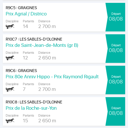
R9C5
GRAIGNES
|
Prix Agrial / Districo
Départ
08/08
Discipline
Partants
Distance
14
2 700 m
R10C7
LES SABLES-D'OLONNE
|
Prix de Saint-Jean-de-Monts (gr B)
Départ
08/08
Discipline
Partants
Distance
12
2 650 m
R9C6
GRAIGNES
|
Prix 80e Anniv Hippo - Prix Raymond Rigault
Départ
08/08
Discipline
Partants
Distance
7
2 700 m
R10C8
LES SABLES-D'OLONNE
|
Prix de la Roche-sur-Yon
Départ
08/08
Discipline
Partants
Distance
15
2 650 m