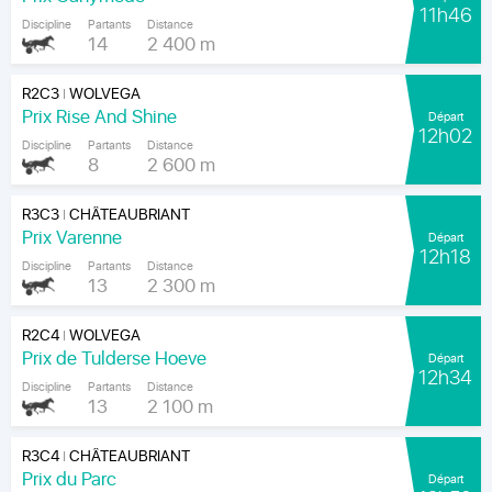
11h46
Discipline
Partants
Distance
14
2 400 m
R2C3
WOLVEGA
|
Prix Rise And Shine
Départ
12h02
Discipline
Partants
Distance
8
2 600 m
R3C3
CHÂTEAUBRIANT
|
Prix Varenne
Départ
12h18
Discipline
Partants
Distance
13
2 300 m
R2C4
WOLVEGA
|
Prix de Tulderse Hoeve
Départ
12h34
Discipline
Partants
Distance
13
2 100 m
R3C4
CHÂTEAUBRIANT
|
Prix du Parc
Départ