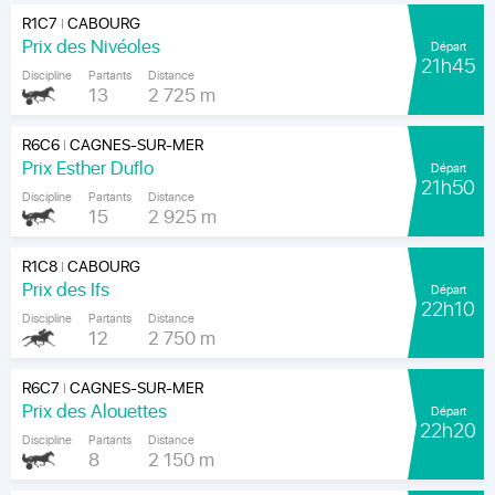
R1C7
CABOURG
|
Prix des Nivéoles
Départ
21h45
Discipline
Partants
Distance
13
2 725 m
R6C6
CAGNES-SUR-MER
|
Prix Esther Duflo
Départ
21h50
Discipline
Partants
Distance
15
2 925 m
R1C8
CABOURG
|
Prix des Ifs
Départ
22h10
Discipline
Partants
Distance
12
2 750 m
R6C7
CAGNES-SUR-MER
|
Prix des Alouettes
Départ
22h20
Discipline
Partants
Distance
8
2 150 m