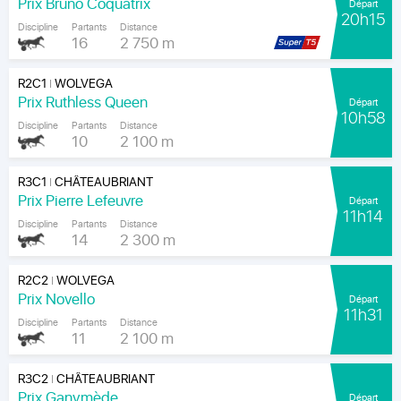
Prix Bruno Coquatrix
Départ
20h15
Discipline
Partants
Distance
16
2 750 m
R2C1
WOLVEGA
|
Prix Ruthless Queen
Départ
10h58
Discipline
Partants
Distance
10
2 100 m
R3C1
CHÂTEAUBRIANT
|
Prix Pierre Lefeuvre
Départ
11h14
Discipline
Partants
Distance
14
2 300 m
R2C2
WOLVEGA
|
Prix Novello
Départ
11h31
Discipline
Partants
Distance
11
2 100 m
R3C2
CHÂTEAUBRIANT
|
Prix Ganymède
Départ