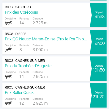
R1C3
CABOURG
|
Prix des Coréopsis
Départ
19h33
Discipline
Partants
Distance
14
2 725 m
R5C8
DIEPPE
|
Prix QG Nautic Martin-Eglise (Prix le Roi Thibault)
Départ
19h50
Discipline
Partants
Distance
8
3 900 m
R6C2
CAGNES-SUR-MER
|
Prix du Trophée d'Auguste
Départ
19h50
Discipline
Partants
Distance
14
2 925 m
R6C5
CAGNES-SUR-MER
|
Prix Roller Quick
Départ
21h20
Discipline
Partants
Distance
12
2 925 m