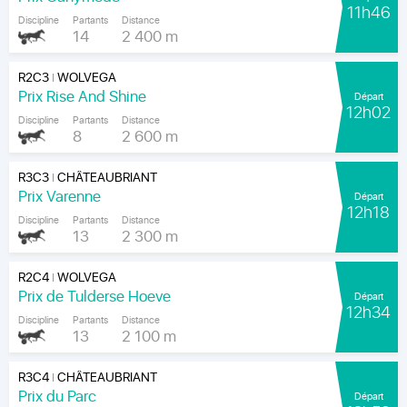
11h46
Discipline
Partants
Distance
14
2 400 m
R2C3
WOLVEGA
|
Prix Rise And Shine
Départ
12h02
Discipline
Partants
Distance
8
2 600 m
R3C3
CHÂTEAUBRIANT
|
Prix Varenne
Départ
12h18
Discipline
Partants
Distance
13
2 300 m
R2C4
WOLVEGA
|
Prix de Tulderse Hoeve
Départ
12h34
Discipline
Partants
Distance
13
2 100 m
R3C4
CHÂTEAUBRIANT
|
Prix du Parc
Départ