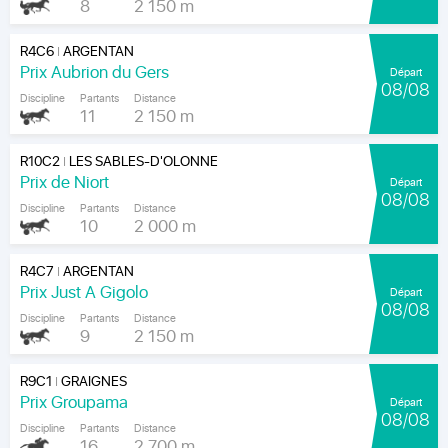
8
2 150 m
R4C6
ARGENTAN
|
Prix Aubrion du Gers
Départ
08/08
Discipline
Partants
Distance
11
2 150 m
R10C2
LES SABLES-D'OLONNE
|
Prix de Niort
Départ
08/08
Discipline
Partants
Distance
10
2 000 m
R4C7
ARGENTAN
|
Prix Just A Gigolo
Départ
08/08
Discipline
Partants
Distance
9
2 150 m
R9C1
GRAIGNES
|
Prix Groupama
Départ
08/08
Discipline
Partants
Distance
16
2 700 m