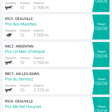
08/08
Discipline
Partants
Distance
13
2 700 m
R1C5
DEAUVILLE
|
Prix des Marettes
Départ
08/08
Discipline
Partants
Distance
12
1 500 m
R4C2
ARGENTAN
|
Prix Un Mec d'Héripré
Départ
08/08
Discipline
Partants
Distance
12
2 150 m
R8C7
AIX-LES-BAINS
|
Prix du Semnoz
Départ
08/08
Discipline
Partants
Distance
15
2 725 m
R1C6
DEAUVILLE
|
Prix Michel Houyvet
Départ
08/08