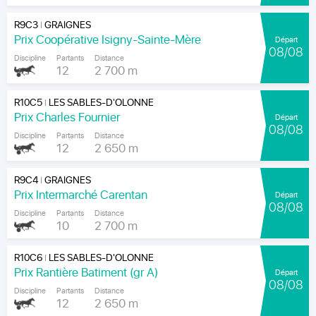
R9C3
GRAIGNES
|
Prix Coopérative Isigny-Sainte-Mère
Départ
08/08
Discipline
Partants
Distance
12
2 700 m
R10C5
LES SABLES-D'OLONNE
|
Prix Charles Fournier
Départ
08/08
Discipline
Partants
Distance
12
2 650 m
R9C4
GRAIGNES
|
Prix Intermarché Carentan
Départ
08/08
Discipline
Partants
Distance
10
2 700 m
R10C6
LES SABLES-D'OLONNE
|
Prix Rantière Batiment (gr A)
Départ
08/08
Discipline
Partants
Distance
12
2 650 m