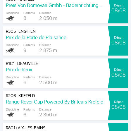
Preis Von Domovari Gmbh - Badeinrichtung Auf Mass
Départ
08/08
Discipline
Partants
Distance
8
2 050 m
R3C5
ENGHIEN
|
Prix de la Porte de Plaisance
Départ
08/08
Discipline
Partants
Distance
9
2 875 m
R1C1
DEAUVILLE
|
Prix de Reux
Départ
08/08
Discipline
Partants
Distance
6
2 500 m
R2C6
KREFELD
|
Range Rover Cup Powered By Britcars Krefeld
Départ
08/08
Discipline
Partants
Distance
6
2 350 m
R8C1
AIX-LES-BAINS
|