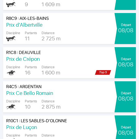
9
1 609 m
R8C9
AIX-LES-BAINS
|
Prix d'Albertville
Départ
08/08
Discipline
Partants
Distance
11
2 725 m
R1C8
DEAUVILLE
|
Prix de Crépon
Départ
08/08
Discipline
Partants
Distance
16
1 600 m
R4C5
ARGENTAN
|
Prix Ce Bello Romain
Départ
08/08
Discipline
Partants
Distance
10
2 875 m
R10C1
LES SABLES-D'OLONNE
|
Prix de Luçon
Départ
08/08
Discipline
Partants
Distance