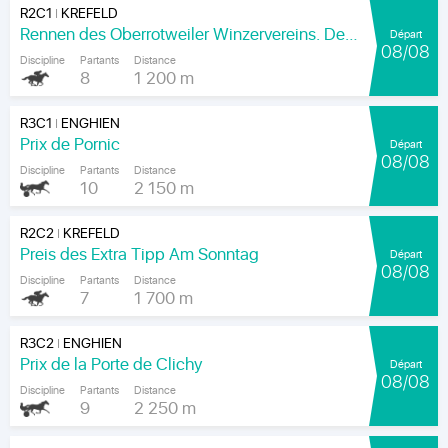
R2C1
KREFELD
|
Rennen des Oberrotweiler Winzervereins. Der Klassiker Am Kaiser.
Départ
08/08
Discipline
Partants
Distance
8
1 200 m
R3C1
ENGHIEN
|
Prix de Pornic
Départ
08/08
Discipline
Partants
Distance
10
2 150 m
R2C2
KREFELD
|
Preis des Extra Tipp Am Sonntag
Départ
08/08
Discipline
Partants
Distance
7
1 700 m
R3C2
ENGHIEN
|
Prix de la Porte de Clichy
Départ
08/08
Discipline
Partants
Distance
9
2 250 m