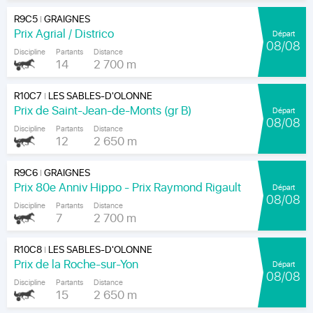
R9C5
GRAIGNES
|
Prix Agrial / Districo
Départ
08/08
Discipline
Partants
Distance
14
2 700 m
R10C7
LES SABLES-D'OLONNE
|
Prix de Saint-Jean-de-Monts (gr B)
Départ
08/08
Discipline
Partants
Distance
12
2 650 m
R9C6
GRAIGNES
|
Prix 80e Anniv Hippo - Prix Raymond Rigault
Départ
08/08
Discipline
Partants
Distance
7
2 700 m
R10C8
LES SABLES-D'OLONNE
|
Prix de la Roche-sur-Yon
Départ
08/08
Discipline
Partants
Distance
15
2 650 m