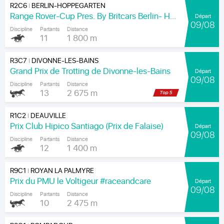
R2C6
BERLIN-HOPPEGARTEN
|
Range Rover-Cup Pres. By Britcars Berlin- Hoppegartener Stutenp.
Départ
09/08
Discipline
Partants
Distance
11
1 800 m
R3C7
DIVONNE-LES-BAINS
|
Grand Prix de Trotting de Divonne-les-Bains
Départ
09/08
Discipline
Partants
Distance
13
2 675 m
R1C2
DEAUVILLE
|
Prix Club Hipico Santiago (Prix de Falaise)
Départ
09/08
Discipline
Partants
Distance
12
1 400 m
R9C1
ROYAN LA PALMYRE
|
Prix du PMU le Voltigeur #raceandcare
Départ
09/08
Discipline
Partants
Distance
10
2 475 m