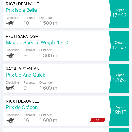
R1C7
DEAUVILLE
|
Prix Isola Bella
Départ
17h42
Discipline
Partants
Distance
10
1 500 m
R7C1
SARATOGA
|
Maiden Special Weight 1300
Départ
17h47
Discipline
Partants
Distance
9
1 300 m
R4C4
ARGENTAN
|
Prix Up And Quick
Départ
17h57
Discipline
Partants
Distance
9
1 609 m
R1C8
DEAUVILLE
|
Prix de Crépon
Départ
18h15
Discipline
Partants
Distance
16
1 600 m