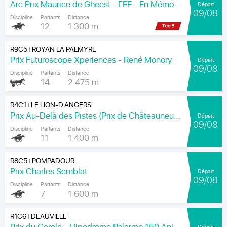
Arc Prix Maurice de Gheest - FEE - En Mémoire de Louis Romanet
Départ
09/08
Discipline
Partants
Distance
12
1 300 m
R9C5
ROYAN LA PALMYRE
|
Prix Futuroscope Xperiences - René Monory
Départ
09/08
Discipline
Partants
Distance
14
2 475 m
R4C1
LE LION-D'ANGERS
|
Prix Au-Delà des Pistes (Prix de Châteauneuf-sur-Sarthe)
Départ
09/08
Discipline
Partants
Distance
11
1 400 m
R8C5
POMPADOUR
|
Prix Charles Semblat
Départ
09/08
Discipline
Partants
Distance
7
1 600 m
R1C6
DEAUVILLE
|