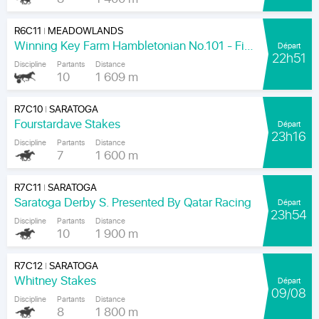
R6C11
MEADOWLANDS
|
Winning Key Farm Hambletonian No.101 - Final
Départ
22h51
Discipline
Partants
Distance
10
1 609 m
R7C10
SARATOGA
|
Fourstardave Stakes
Départ
23h16
Discipline
Partants
Distance
7
1 600 m
R7C11
SARATOGA
|
Saratoga Derby S. Presented By Qatar Racing
Départ
23h54
Discipline
Partants
Distance
10
1 900 m
R7C12
SARATOGA
|
Whitney Stakes
Départ
09/08
Discipline
Partants
Distance
8
1 800 m