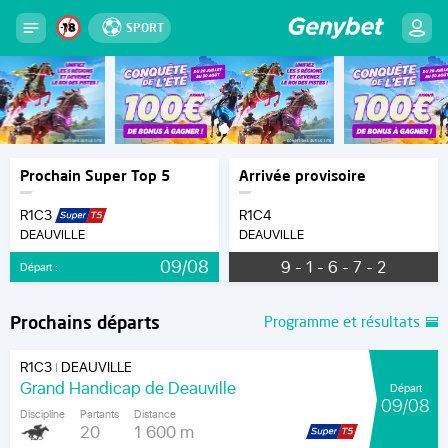
SPORT
Prochain Super Top 5
Arrivée provisoire
R1C3
R1C4
DEAUVILLE
DEAUVILLE
09/08
9 - 1 - 6 - 7 - 2
Départ :
Prochains départs
Programme et résultats
R1C3
DEAUVILLE
|
Grand Handicap de Deauville
Départ
09/08
Discipline
Partants
Distance
20
1 600 m