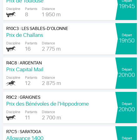
Prix de Toulouse
Départ
19h45
Discipline
Partants
Distance
8
1 950 m
R10C3
LES SABLES-D'OLONNE
|
Prix de Challans
Départ
19h50
Discipline
Partants
Distance
16
2 775 m
R4C8
ARGENTAN
|
Prix Capital Mail
Départ
20h00
Discipline
Partants
Distance
12
2 875 m
R9C2
GRAIGNES
|
Prix des Bénévoles de l'Hippodrome
Départ
20h00
Discipline
Partants
Distance
11
2 700 m
R7C5
SARATOGA
|
Allowance 1400
Départ