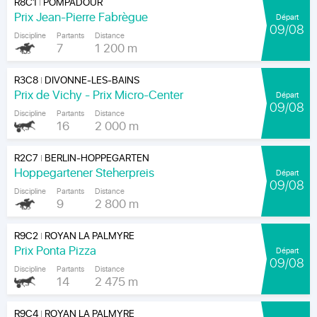
R8C1
POMPADOUR
|
Prix Jean-Pierre Fabrègue
Départ
09/08
Discipline
Partants
Distance
7
1 200 m
R3C8
DIVONNE-LES-BAINS
|
Prix de Vichy - Prix Micro-Center
Départ
09/08
Discipline
Partants
Distance
16
2 000 m
R2C7
BERLIN-HOPPEGARTEN
|
Hoppegartener Steherpreis
Départ
09/08
Discipline
Partants
Distance
9
2 800 m
R9C2
ROYAN LA PALMYRE
|
Prix Ponta Pizza
Départ
09/08
Discipline
Partants
Distance
14
2 475 m
R9C4
ROYAN LA PALMYRE
|