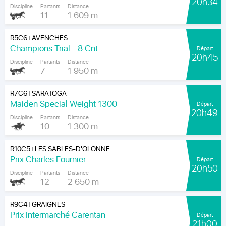
20h34
Discipline
Partants
Distance
11
1 609 m
R5C6
AVENCHES
|
Champions Trial - 8 Cnt
Départ
20h45
Discipline
Partants
Distance
7
1 950 m
R7C6
SARATOGA
|
Maiden Special Weight 1300
Départ
20h49
Discipline
Partants
Distance
10
1 300 m
R10C5
LES SABLES-D'OLONNE
|
Prix Charles Fournier
Départ
20h50
Discipline
Partants
Distance
12
2 650 m
R9C4
GRAIGNES
|
Prix Intermarché Carentan
Départ
21h00