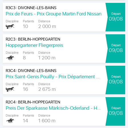
R3C3
DIVONNE-LES-BAINS
|
Prix de Feurs - Prix Groupe Martin Ford Nissan
Départ
09/08
Discipline
Partants
Distance
10
2 000 m
R2C3
BERLIN-HOPPEGARTEN
|
Hoppegartener Fliegerpreis
Départ
09/08
Discipline
Partants
Distance
8
1 200 m
R3C4
DIVONNE-LES-BAINS
|
Prix Saint-Genis Pouilly - Prix Département Ain
Départ
09/08
Discipline
Partants
Distance
16
2 675 m
R2C4
BERLIN-HOPPEGARTEN
|
Preis Der Sparkasse Märkisch-Oderland - Hkjc World Pool Trophy
Départ
09/08
Discipline
Partants
Distance
14
1 600 m