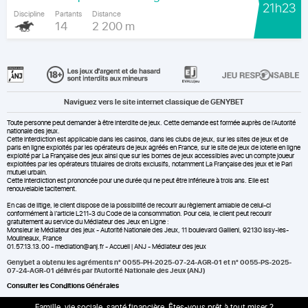
21h23
Discipline
Partants
Distance
14
2 200 m
Naviguez vers le site internet classique de GENYBET
Toute personne peut demander à être interdite de jeux. Cette demande est formée auprès de l'Autorité
nationale des jeux.
Cette interdiction est applicable dans les casinos, dans les clubs de jeux, sur les sites de jeux et de
paris en ligne exploités par les opérateurs de jeux agréés en France, sur le site de jeux de loterie en ligne
exploité par La Française des jeux ainsi que sur les bornes de jeux accessibles avec un compte joueur
exploitées par les opérateurs titulaires de droits exclusifs, notamment La Française des jeux et le Pari
mutuel urbain.
Cette interdiction est prononcée pour une durée qui ne peut être inférieure à trois ans. Elle est
renouvelable tacitement.
En cas de litige, le client dispose de la possibilité de recourir au règlement amiable de celui-ci
conformément à l’article L211-3 du Code de la consommation. Pour cela, le client peut recourir
gratuitement au service du Médiateur des Jeux en Ligne :
Monsieur le Médiateur des jeux - Autorité Nationale des Jeux, 11 boulevard Gallieni, 92130 Issy-les-
Moulineaux, France
01.57.13.13.00 - mediation@anj.fr -
Accueil | ANJ - Médiateur des jeux
Genybet a obtenu les agréments n° 0055-PH-2025-07-24-AGR-01 et n° 0055-PS-2025-
07-24-AGR-01 délivrés par l'Autorité Nationale des Jeux (ANJ)
Consulter les Conditions Générales
Famille, vie sociale, santé financière. Êtes-vous prêt à tout miser ?