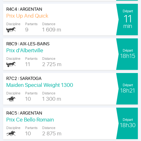
R4C4
ARGENTAN
|
Départ
Prix Up And Quick
11
Discipline
Partants
Distance
min
9
1 609 m
R8C9
AIX-LES-BAINS
|
Prix d'Albertville
Départ
18h15
Discipline
Partants
Distance
11
2 725 m
R7C2
SARATOGA
|
Maiden Special Weight 1300
Départ
18h21
Discipline
Partants
Distance
10
1 300 m
R4C5
ARGENTAN
|
Prix Ce Bello Romain
Départ
18h30
Discipline
Partants
Distance
10
2 875 m